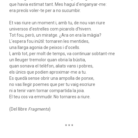
que havia estimat tant. Mes haguí d'enganyar-me:
era precís voler-te per a no sucumbir.
Et vas riure un moment i, amb tu, de nou van riure
universos d'estrelles com picarols d'hivern.
Tot fou, però, un miratge. ¿Ara on era la màgia?
L'espera fou inútil: tornaren les mentides,
una llarga agonia de peixos i d'ocells.
I, amb tot, per molt de temps, va continuar sobtant-me
un lleuger tremolor quan obria la bústia,
quan sonava el telèfon, aliats vans i pobres,
els únics que podien aproximar-me a tu.
Es quedà sense obrir una ampolla de ponxe,
no vas llegir poemes que per tu vaig escriure
ni a tenir vam tornar compartida la joia.
El teu cos va emmudir. No tornares a riure.
(Del llibre
Fragments
)
* * *