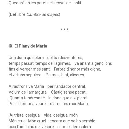
Quedarà en les parets el senyal de l'oblit.
(Del llibre
Cambra de mapes
)
* * *
IX. El Plany de Maria
Una dona que plora oblits i desventures,
temps passat, temps de llàgrimes, va anant a genollons
fins el verger més sant, l'arbre d'honor més digne,
el virtuós sepulcre. Palmes, blat, oliveres.
A rastrons va Maria per l'andador central.
Volum de l'amargura. Càstig sense pecat.
¡Quanta tendresa té la dona que així plora!
Pel fill tornar a veure, d'amor es mor Maria.
¡Ai trista, desigual vida, desigual món!
Món cruel! Món cruel encara que no ho semble
puix l'aire blau del vespre cobreix Jerusalem.