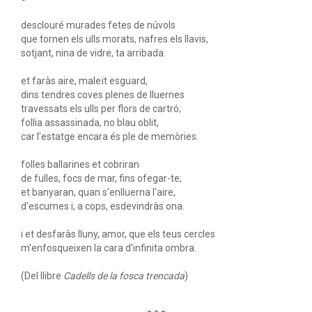
desclouré murades fetes de núvols
que tornen els ulls morats, nafres els llavis,
sotjant, nina de vidre, ta arribada.
et faràs aire, maleït esguard,
dins tendres coves plenes de lluernes
travessats els ulls per flors de cartró;
follia assassinada, no blau oblit,
car l'estatge encara és ple de memòries.
folles ballarines et cobriran
de fulles, focs de mar, fins ofegar-te;
et banyaran, quan s'enlluerna l'aire,
d'escumes i, a cops, esdevindràs ona.
i et desfaràs lluny, amor, que els teus cercles
m'enfosqueixen la cara d'infinita ombra.
(Del llibre
Cadells de la fosca trencada
)