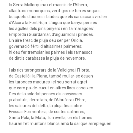
la Serra Mallorquina i el massís de l'Albera,
ullastrars menorquins, verd-gris de terres seques,
bosquets d'aumes i blades que els carrascars virolen
d'Alcoi a la Font Roja. L'aigua que banya penses
les agulles dels pins pinyers i en fa maragdes:
Empordà i Guardamar, d'aiguamolls i pinedes.
Un aire fresc de pluja deu ser per Oriola,
governació fèrtil d'altíssimes palmeres;
hi deu fer tremolar les palmes i els ramassos
de dàtils carabassa la pluja de novembre.
I als rics tarongerars de la Valldigna i l'Horta,
de Castelló i la Plana, també mullar-se deuen
les taronges madures i el nou borrat agret
que com pa-de-cucut en altres llocs coneixen.
Des de la soledat penses els canyissars
ja abatuts, derrotats, de l'Albufera i l'Ebre,
les salsures del delta, la pluja fina sobre
Eivissa i Formentera, de costes salineres,
Santa Pola, la Mata, Torrevella, on els homes
hauran fet muntons blancs amb la sal que arrepleguen.