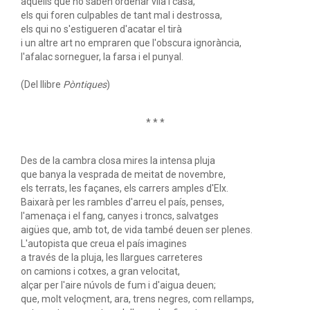
aquells que no saben ordenar vila i casa,
els qui foren culpables de tant mal i destrossa,
els qui no s'estigueren d'acatar el tirà
i un altre art no empraren que l'obscura ignorància,
l'afalac sorneguer, la farsa i el punyal.
(Del llibre
Pòntiques
)
* * *
Des de la cambra closa mires la intensa pluja
que banya la vesprada de meitat de novembre,
els terrats, les façanes, els carrers amples d'Elx.
Baixarà per les rambles d'arreu el país, penses,
l'amenaça i el fang, canyes i troncs, salvatges
aigües que, amb tot, de vida també deuen ser plenes.
L'autopista que creua el país imagines
a través de la pluja, les llargues carreteres
on camions i cotxes, a gran velocitat,
alçar per l'aire núvols de fum i d'aigua deuen;
que, molt veloçment, ara, trens negres, com rellamps,