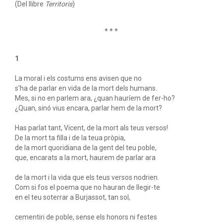
(Del llibre
Territoris
)
* * *
1
La moral i els costums ens avisen que no
s'ha de parlar en vida de la mort dels humans.
Mes, si no en parlem ara, ¿quan hauríem de fer-ho?
¿Quan, sinó vius encara, parlar hem de la mort?
Has parlat tant, Vicent, de la mort als teus versos!
De la mort ta filla i de la teua pròpia,
de la mort quoridiana de la gent del teu poble,
que, encarats a la mort, haurem de parlar ara
de la mort i la vida que els teus versos nodrien.
Com si fos el poema que no hauran de llegir-te
en el teu soterrar a Burjassot, tan sol,
cementiri de poble, sense els honors ni festes