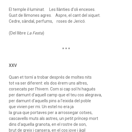
El temple il·luminat. Les llànties d'oli enceses.
Gust de llimones agres. Aspre, el cant del xiquet.
Cedre, sàndal, perfums, roses de Jericó.
(Del llibre
La Festa
)
* * *
XXV
Quan et torní a trobar després de moltes nits
tot va ser diferent: els dos érem uns altres,
corsecats per l'hivern. Com si cap sol hi hagués
per damunt d'aquell camp que el teu cos alegrava,
per damunt d'aquells pins a l'eixida del poble
que vivien per mi. Un estel no era ja
la grua que portaves per a arrossegar cotxes,
cascavells muts als astres, un petit príncep mort
dins d'aquella granota, en el rostre de son,
brut de greix i cansera, en el cos jove i àgil