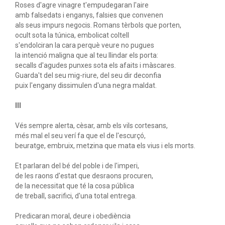
Roses d'agre vinagre t'empudegaran l'aire
amb falsedats i enganys, falsies que convenen
als seus impurs negocis. Romans tèrbols que porten,
ocult sota la túnica, embolicat coltell
s'endolciran la cara perquè veure no pugues
la intenció maligna que al teu llindar els porta:
secalls d'agudes punxes sota els afaits i màscares.
Guarda't del seu mig-riure, del seu dir deconfia
puix l'engany dissimulen d'una negra maldat.
III
Vés sempre alerta, cèsar, amb els vils cortesans,
més mal el seu verí fa que el de l'escurçó,
beuratge, embruix, metzina que mata els vius i els morts.
Et parlaran del bé del poble i de l'imperi,
de les raons d'estat que desraons procuren,
de la necessitat que té la cosa pública
de treball, sacrifici, d'una total entrega.
Predicaran moral, deure i obediència