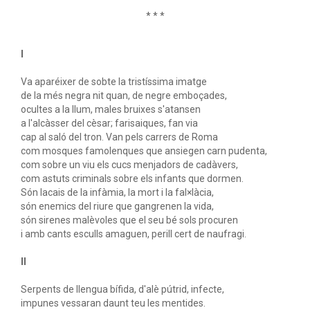
* * *
I
Va aparéixer de sobte la tristíssima imatge
de la més negra nit quan, de negre emboçades,
ocultes a la llum, males bruixes s'atansen
a l'alcàsser del cèsar; farisaiques, fan via
cap al saló del tron. Van pels carrers de Roma
com mosques famolenques que ansiegen carn pudenta,
com sobre un viu els cucs menjadors de cadàvers,
com astuts criminals sobre els infants que dormen.
Són lacais de la infàmia, la mort i la fal×làcia,
són enemics del riure que gangrenen la vida,
són sirenes malèvoles que el seu bé sols procuren
i amb cants esculls amaguen, perill cert de naufragi.
II
Serpents de llengua bífida, d'alè pútrid, infecte,
impunes vessaran daunt teu les mentides.