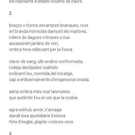
els habitants d'afilats rocams de nacre.
2
braços o troncs escampen branques, rocs
en branda homicida damunt els marbres;
milers de dagues o brases o rius
assassinen jardins de verí,
ombra teva relliscant per la fosca.
claror de sang, ulls endins conformada,
rodeja desitjades realitats
inclinant-les, mentida del miratge,
cap a enlluernaments d'enganyosa onada;
aèria ombra més real tanmateix
que autèntic fou el cos que la nodria.
agra solitud, amor, s'amaga
davall eixa quotidiana tristesa
feta d'esglai, glapits i coloms cecs.
3