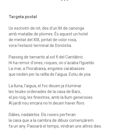
* * *
Targeta postal
Us escrivim de nit, des d'un llit de canonge
amb matalàs de plomes. És aquest un hotel
de meitat del XIX, pintat de color rosa,
vora l'estació terminal de Donòstia.
Passeig de tamarits al sol fi del Cantàbric.
Hi ha remor d'ones, roques, on s'acaba l'Igueldo.
La mar, a l'horabaixa, engoleix carabasses
que neden per la ratlla de l'aigua. Estiu de joia.
La lluna, l'aigua, el foc deuen ja il.luminar
les teules ordenades de la casa de Barx,
el pis roig, les finestres, amb la llum generoses.
Al jardí nou encara no hi deuen haver flors.
Dàlies, nadaletes. Els rosers perferan
la casa que a la cambra de dibuix començàrem
fa un any. Passarà el temps, vindran uns altres dies.