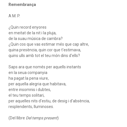
Remembrança
A M. P.
¿Quin record enyores
en meitat de la nit i la pluja,
de la suau música de cambra?
¿Quin cos que vas estimar més que cap altre,
quina presència, quin cor que t'estimava,
quins ulls amb tot el teu món dins d'ells?
Saps ara que només per aquells instants
en la seua companyia
ha pagat la pena viure,
per aquella alegria que habitava,
entre insomnis i dubtes,
el teu temps solitari,
per aquelles nits d'estiu, de desig i d'absència,
resplendents, lluminoses.
(Del llibre
Del temps present
)