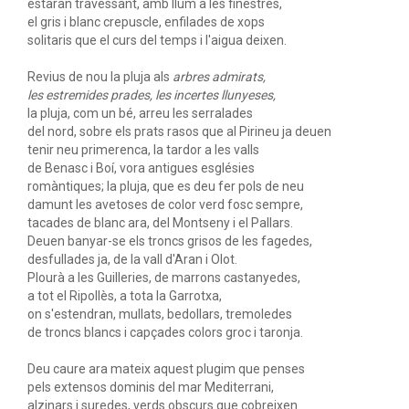
estaran travessant, amb llum a les finestres,
el gris i blanc crepuscle, enfilades de xops
solitaris que el curs del temps i l'aigua deixen.
Revius de nou la pluja als
arbres admirats,
les estremides prades, les incertes llunyeses,
la pluja, com un bé, arreu les serralades
del nord, sobre els prats rasos que al Pirineu ja deuen
tenir neu primerenca, la tardor a les valls
de Benasc i Boí, vora antigues esglésies
romàntiques; la pluja, que es deu fer pols de neu
damunt les avetoses de color verd fosc sempre,
tacades de blanc ara, del Montseny i el Pallars.
Deuen banyar-se els troncs grisos de les fagedes,
desfullades ja, de la vall d'Aran i Olot.
Plourà a les Guilleries, de marrons castanyedes,
a tot el Ripollès, a tota la Garrotxa,
on s'estendran, mullats, bedollars, tremoledes
de troncs blancs i capçades colors groc i taronja.
Deu caure ara mateix aquest plugim que penses
pels extensos dominis del mar Mediterrani,
alzinars i suredes, verds obscurs que cobreixen