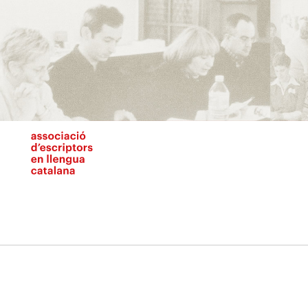
Vés
al
contingut
N
pr