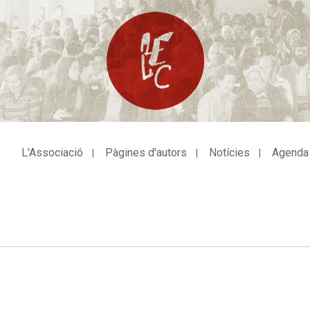
L'Associació
Pàgines d'autors
Notícies
Agenda
avegació
incipal