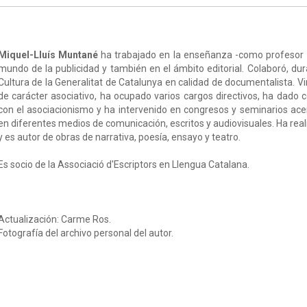
Miquel-Lluís Muntané
ha trabajado en la enseñanza -como profesor de
mundo de la publicidad y también en el ámbito editorial. Colaboró, du
Cultura de la Generalitat de Catalunya en calidad de documentalista. 
de carácter asociativo, ha ocupado varios cargos directivos, ha dado
con el asociacionismo y ha intervenido en congresos y seminarios ac
en diferentes medios de comunicación, escritos y audiovisuales. Ha rea
y es autor de obras de narrativa, poesía, ensayo y teatro.
Es socio de la Associació d'Escriptors en Llengua Catalana.
Actualización: Carme Ros.
Fotografía del archivo personal del autor.