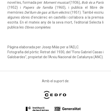
novel·les, formada per
Moment musical
(1936),
Bob és a París
(1952) i
Papers de família
(1960), i publica el llibre de
memòries
Del llum de gas al llum elèctric
(1951). També escriu
algunes obres d'encàrrec en castellà i col·labora a la premsa
escrita. En el mateix any de la seva mort, l'editorial Selecta li
publica les
Obres completes
.
Pàgina elaborada per Josep Miàs per a l'AELC.
Fotografia del pòrtic: Retrat del 1930, del "Fons Gabriel Casas i
Galobardes", propietat de l'Arxiu Nacional de Catalunya (ANC).
Amb el suport de: