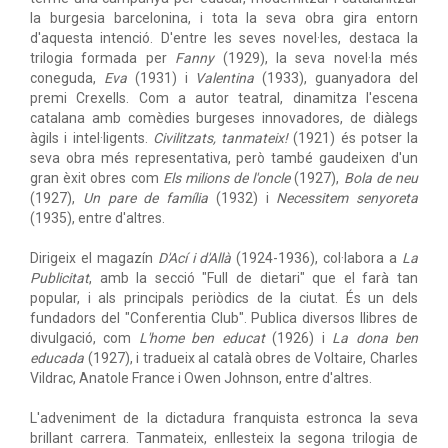
la burgesia barcelonina, i tota la seva obra gira entorn
d'aquesta intenció. D'entre les seves novel·les, destaca la
trilogia formada per
Fanny
(1929), la seva novel·la més
coneguda,
Eva
(1931) i
Valentina
(1933), guanyadora del
premi Crexells. Com a autor teatral, dinamitza l'escena
catalana amb comèdies burgeses innovadores, de diàlegs
àgils i intel·ligents.
Civilitzats, tanmateix!
(1921) és potser la
seva obra més representativa, però també gaudeixen d'un
gran èxit obres com
Els milions de l'oncle
(1927),
Bola de neu
(1927),
Un pare de família
(1932) i
Necessitem senyoreta
(1935), entre d'altres.
Dirigeix el magazín
D'Ací i d'Allà
(1924-1936), col·labora a
La
Publicitat
, amb la secció "Full de dietari" que el farà tan
popular, i als principals periòdics de la ciutat. És un dels
fundadors del "Conferentia Club". Publica diversos llibres de
divulgació, com
L'home ben educat
(1926) i
La dona ben
educada
(1927), i tradueix al català obres de Voltaire, Charles
Vildrac, Anatole France i Owen Johnson, entre d'altres.
L'adveniment de la dictadura franquista estronca la seva
brillant carrera. Tanmateix, enllesteix la segona trilogia de