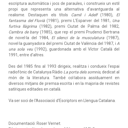
escriptura automàtica i jocs de paraules, i construeix un estil
propi que representa una alternativa d'avantguarda al
realisme. Destaquen els títols
Camil i Adelf
(1980),
El
fantasma del Fluvià
(1981), premi L'Esparver del 1981,
Una
furtiva llàgrima
(1982), premi Ciutat de Palma del 1982,
Cambra de bany
(1985), que rep el premi Prudenci Bertrana
de novel·la del 1984,
El silenci de la musculatura
(1987),
novel·la guanyadora del premi Ciutat de València del 1987, i
A
una sola veu
(1992), guardonada amb el Víctor Català del
1991, entre d'altres.
Des del 1985 fins al 1993 dirigeix, realitza i condueix l'espai
radiofònic de Catalunya Ràdio
La porta dels somnis
, dedicat al
món de la literatura. També col·labora assíduament en
diversos mitjans de premsa escrita i en la majoria de revistes
satíriques editades en català.
Va ser soci de l'Associació d'Escriptors en Llengua Catalana.
Documentació: Roser Vernet.