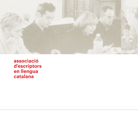
Vés
al
contingut
N
pr