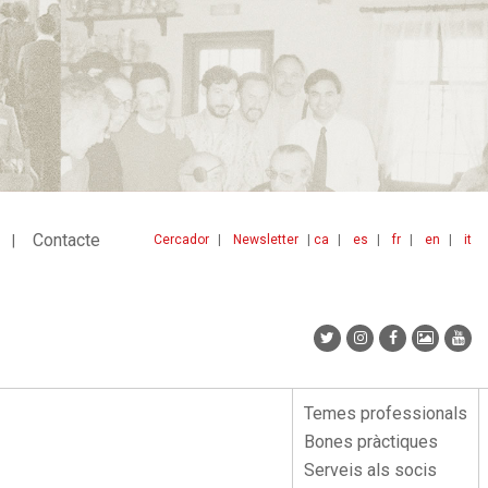
Contacte
Cercador
Newsletter
ca
es
fr
en
it
Menu
idiomes
top
Temes professionals
Menu
Bones pràctiques
lateral
Serveis als socis