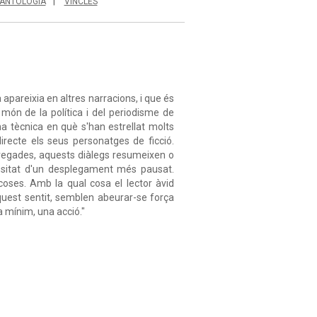
ANTOLOGIA
VINCLES
apareixia en altres narracions, i que és
 món de la política i del periodisme de
una tècnica en què s'han estrellat molts
directe els seus personatges de ficció.
de vegades, aquests diàlegs resumeixen o
essitat d'un desplegament més pausat.
coses. Amb la qual cosa el lector àvid
quest sentit, semblen abeurar-se força
a mínim, una acció."