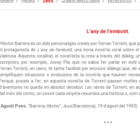
OGRAFIA
PREMIS
OBRA
COMENTARIS D'OBRA
ENTREVISTES
L'any de l'embotit.
"Hèctor Barrera és un dels personatges creats per Ferran Torrent, que ja 
el protagonista de
L'any de l'embotit
, una bona novel·la coral sobre el
València. Aquesta coralitat, el novel·lista la crea a través del diàleg, 
escriptors, per exemple, Josep Pla, que no sabia fer parlar en estil 
Ferran Torrent, en canvi, té tanta facilitat per escriure diàlegs que, 
simplifiquen situacions o evolucions de la novel·la que haurien nec
Perquè, posats a fer, en aquesta novel·la de Torrent passen moltes 
d'aventures no queda en absolut decebut. Les obres de Torrent, en a
del món del còmic, on sovint cada vinyeta resumeix una història o, com 
(
Agustí Pons.
"Barrera, Hèctor",
Avui
(Barcelona), 19 d'agost del 1993)
* * *