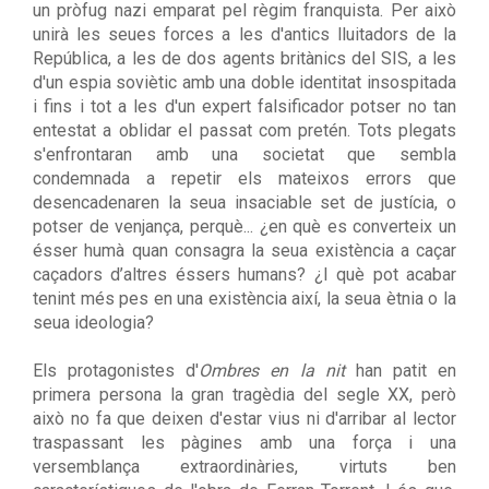
un pròfug nazi emparat pel règim franquista. Per això
unirà les seues forces a les d'antics lluitadors de la
República, a les de dos agents britànics del SIS, a les
d'un espia soviètic amb una doble identitat insospitada
i fins i tot a les d'un expert falsificador potser no tan
entestat a oblidar el passat com pretén. Tots plegats
s'enfrontaran amb una societat que sembla
condemnada a repetir els mateixos errors que
desencadenaren la seua insaciable set de justícia, o
potser de venjança, perquè... ¿en què es converteix un
ésser humà quan consagra la seua existència a caçar
caçadors d’altres éssers humans? ¿I què pot acabar
tenint més pes en una existència així, la seua ètnia o la
seua ideologia?
Els protagonistes d'
Ombres en la nit
han patit en
primera persona la gran tragèdia del segle XX, però
això no fa que deixen d'estar vius ni d'arribar al lector
traspassant les pàgines amb una força i una
versemblança extraordinàries, virtuts ben