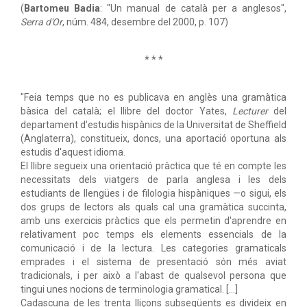
(
Bartomeu Badia
: "Un manual de català per a anglesos",
Serra d'Or
, núm. 484, desembre del 2000, p. 107)
* * *
"Feia temps que no es publicava en anglès una gramàtica
bàsica del català; el llibre del doctor Yates,
Lecturer
del
departament d'estudis hispànics de la Universitat de Sheffield
(Anglaterra), constitueix, doncs, una aportació oportuna als
estudis d'aquest idioma.
El llibre segueix una orientació pràctica que té en compte les
necessitats dels viatgers de parla anglesa i les dels
estudiants de llengües i de filologia hispàniques —o sigui, els
dos grups de lectors als quals cal una gramàtica succinta,
amb uns exercicis pràctics que els permetin d'aprendre en
relativament poc temps els elements essencials de la
comunicació i de la lectura. Les categories gramaticals
emprades i el sistema de presentació són més aviat
tradicionals, i per això a l'abast de qualsevol persona que
tingui unes nocions de terminologia gramatical. [...]
Cadascuna de les trenta lliçons subsegüents es divideix en