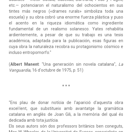
etc.— potenciaron el naturalismo del ochocientos en sus
tintes más negros («drames rurals» simboliza toda una
escuela) y su obra cobró una enorme fuerza plástica y puso
el acento en la riqueza idiomática como ingrediente
fundamental de un realismo solanesco. Yates rehabilita
ardientemente, a pesar de que su trabajo es una tesis
académica, adaptada para la publicación, esas figuras en
cuya obra la naturaleza recobra su protagonismo cósmico e
incluso entropomorfo."
(
Albert Manent
: "Una generación sin novela catalana",
La
Vanguardia
, 16 d'octubre de 1975, p. 51)
* * *
"Ens plau de donar notícia de l'aparició d'aquesta obra
excel·lent, que substitueix amb avantatge la gramàtica
catalana en anglès de Joan Gili, a la memòria del qual és
dedicada amb tota justícia.
Els seus autors són dos professors britànics ben coneguts,