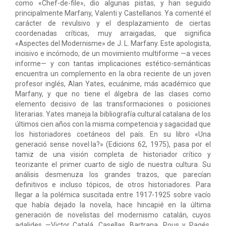
como «Chef-de-file», dio algunas pistas, y han seguido
principalmente Marfany, Valenti y Castellanos. Ya comenté el
carácter de revulsivo y el desplazamiento de ciertas
coordenadas críticas, muy arraigadas, que significa
«Aspectes del Modernisme» de J. L. Marfany. Este apologista,
incisivo e incómodo, de un movimiento multiforme —a veces
informe— y con tantas implicaciones estético-semánticas
encuentra un complemento en la obra reciente de un joven
profesor inglés, Alan Yates, ecuánime, más académico que
Marfany, y que no tiene el álgebra de las clases como
elemento decisivo de las transformaciones o posiciones
literarias. Yates maneja la bibliografía cultural catalana de los
últimos cien años con la misma competencia y sagacidad que
los historiadores coetáneos del país. En su libro «Una
generació sense novel·la?» (Edicions 62, 1975), pasa por el
tamiz de una visión completa de historiador crítico y
teorizante el primer cuarto de siglo de nuestra cultura. Su
análisis desmenuza los grandes trazos, que parecían
definitivos e incluso tópicos, de otros historiadores. Para
llegar a la polémica suscitada entre 1917-1925 sobre vacío
que había dejado la novela, hace hincapié en la última
generación de novelistas del modernismo catalán, cuyos
adalides —Victor Catalá, Casellas, Bartrana, Pous y Pagés,