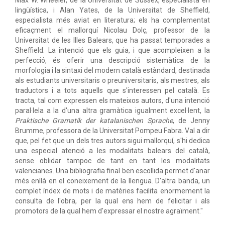
Max W. Wheeler, de la Universitat de Sussex, especialista en
lingüística, i Alan Yates, de la Universitat de Sheffield,
especialista més aviat en literatura; els ha complementat
eficaçment el mallorquí Nicolau Dolç, professor de la
Universitat de les Illes Balears, que ha passat temporades a
Sheffield. La intenció que els guia, i que acompleixen a la
perfecció, és oferir una descripció sistemàtica de la
morfologia i la sintaxi del modern català estàndard, destinada
als estudiants universitaris o preuniversitaris, als mestres, als
traductors i a tots aquells que s'interessen pel català. Es
tracta, tal com expressen els mateixos autors, d'una intenció
paral·lela a la d'una altra gramàtica igualment excel·lent, la
Praktische Gramatik der katalanischen Sprache
, de Jenny
Brumme, professora de la Universitat Pompeu Fabra. Val a dir
que, pel fet que un dels tres autors sigui mallorquí, s'hi dedica
una especial atenció a les modalitats balears del català,
sense oblidar tampoc de tant en tant les modalitats
valencianes. Una bibliografia final ben escollida permet d'anar
més enllà en el coneixement de la llengua. D'altra banda, un
complet índex de mots i de matèries facilita enormement la
consulta de l'obra, per la qual ens hem de felicitar i als
promotors de la qual hem d'expressar el nostre agraïment."