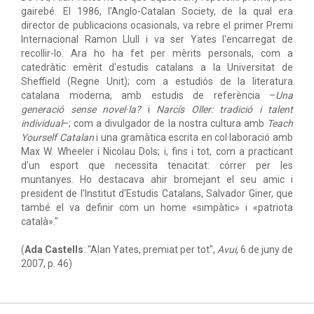
gairebé. El 1986, l'Anglo-Catalan Society, de la qual era
director de publicacions ocasionals, va rebre el primer Premi
Internacional Ramon Llull i va ser Yates l'encarregat de
recollir-lo. Ara ho ha fet per mèrits personals, com a
catedràtic emèrit d'estudis catalans a la Universitat de
Sheffield (Regne Unit); com a estudiós de la literatura
catalana moderna, amb estudis de referència –
Una
generació sense novel·la?
i
Narcís Oller: tradició i talent
individual
–; com a divulgador de la nostra cultura amb
Teach
Yourself Catalan
i una gramàtica escrita en col·laboració amb
Max W. Wheeler i Nicolau Dols; i, fins i tot, com a practicant
d'un esport que necessita tenacitat: córrer per les
muntanyes. Ho destacava ahir bromejant el seu amic i
president de l'Institut d'Estudis Catalans, Salvador Giner, que
també el va definir com un home «simpàtic» i «patriota
català»."
(
Ada Castells
: "Alan Yates, premiat per tot",
Avui
, 6 de juny de
2007, p. 46)