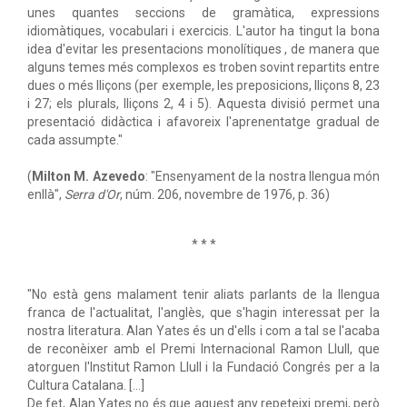
unes quantes seccions de gramàtica, expressions
idiomàtiques, vocabulari i exercicis. L'autor ha tingut la bona
idea d'evitar les presentacions monolítiques , de manera que
alguns temes més complexos es troben sovint repartits entre
dues o més lliçons (per exemple, les preposicions, lliçons 8, 23
i 27; els plurals, lliçons 2, 4 i 5). Aquesta divisió permet una
presentació didàctica i afavoreix l'aprenentatge gradual de
cada assumpte."
(
Milton M. Azevedo
: "Ensenyament de la nostra llengua món
enllà",
Serra d'Or
, núm. 206, novembre de 1976, p. 36)
* * *
"No està gens malament tenir aliats parlants de la llengua
franca de l'actualitat, l'anglès, que s'hagin interessat per la
nostra literatura. Alan Yates és un d'ells i com a tal se l'acaba
de reconèixer amb el Premi Internacional Ramon Llull, que
atorguen l'Institut Ramon Llull i la Fundació Congrés per a la
Cultura Catalana. [...]
De fet, Alan Yates no és que aquest any repeteixi premi, però