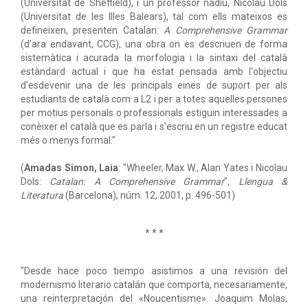
(Universitat de Sheffield), i un professor nadiu, Nicolau Dols
(Universitat de les Illes Balears), tal com ells mateixos es
defineixen, presenten Catalan:
A Comprehensive Grammar
(d'ara endavant, CCG), una obra on es descriuen de forma
sistemàtica i acurada la morfologia i la sintaxi del català
estàndard actual i que ha estat pensada amb l'objectiu
d'esdevenir una de les principals eines de suport per als
estudiants de català com a L2 i per a totes aquelles persones
per motius personals o professionals estiguin interessades a
conèixer el català que es parla i s'escriu en un registre educat
més o menys formal."
(
Amadas Simon, Laia
: "Wheeler, Max W., Alan Yates i Nicolau
Dols:
Catalan: A Comprehensive Grammar
",
Llengua &
Literatura
(Barcelona), núm. 12, 2001, p. 496-501)
* * *
"Desde hace poco tiempo asistimos a una revisión del
modernismo literario catalán que comporta, necesariamente,
una reinterpretacjón del «Noucentisme». Joaquim Molas,