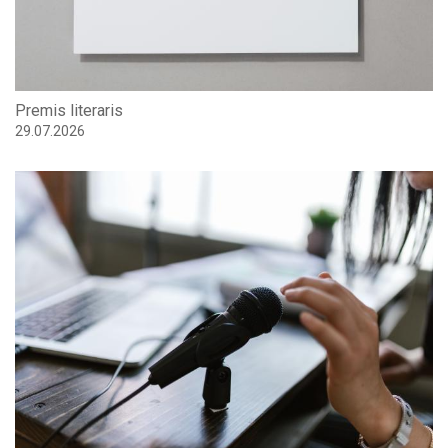
Premis literaris
29.07.2026
Últims episodis del pòdcast de l'AELC