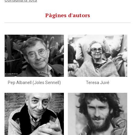
Pàgines d'autors
Pep Albanell (Joles Sennell)
Teresa Juvé
Salvador Oliva
Joan Barceló