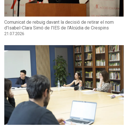
elaborada per Sara Serrano
per a
Comunicat de rebuig davant la decisió de retirar el nom
l’AELC.Documentació: arxiu
d'Isabel-Clara Simó de l'IES de l'Alcúdia de Crespins
de l’AELC i de
21.07.2026
l’autor.Fotografies: © AELC /
Arnau Bach i Carme Esteve.
Beques per al curs 2026-2027 a l'Escola d'Escriptura
01.07.2026