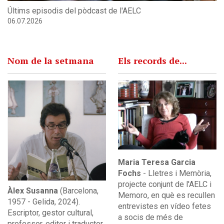
06.07.2026
Nom de la setmana
Els records de...
Maria Teresa Garcia
Fochs
- Lletres i Memòria,
projecte conjunt de l'AELC i
Àlex Susanna
(Barcelona,
Memoro, en què es recullen
1957 - Gelida, 2024).
entrevistes en vídeo fetes
Escriptor, gestor cultural,
a socis de més de
professor, editor i traductor
setanta anys.
amb una trajectòria rellevant
Mira l'entrevista