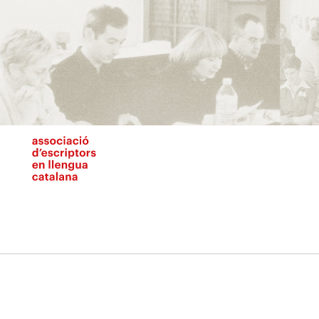
Vés
al
contingut
N
pr