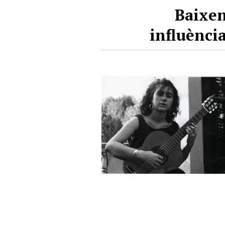
Baixen 
influènci