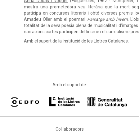
Anna Dodas i Noguer
(Folgueroles, 1962 - Montpeller, 1
mostra una prometedora veu literària que la mort se
participa en concursos literaris i obté diversos premis l
Amadeu Oller amb el poemari
Paisatge amb hivern
. L'o
totalitat de la seva poesia plena de musicalitat i d'imatg
narracions curtes participen del lirisme i el surrealisme pr
Amb el suport de la Institució de les Lletres Catalanes.
Amb el suport de:
Col·laboradors