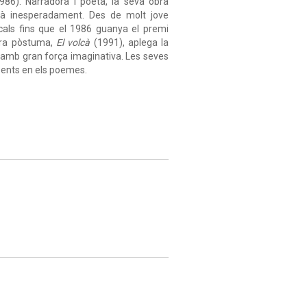
986). Narradora i poeta, la seva obra
gà inesperadament. Des de molt jove
ocals fins que el 1986 guanya el premi
bra pòstuma,
El volcà
(1991), aplega la
es amb gran força imaginativa. Les seves
esents en els poemes.