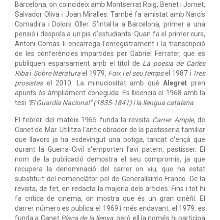
Barcelona, on coincideix amb Montserrat Roig, Benet i Jornet,
Salvador Oliva i Joan Miralles. També fa amistat amb Narcís
Comadira i Dolors Oller. S'intal·la a Barcelona, primer a una
pensió i després a un pis d'estudiants. Quan fa el primer curs,
Antoni Comas li encarrega l'enregistrament i la transcripció
de les conferències impartides per Gabriel Ferrater, que es
publiquen esparsament amb el títol de
La poesia de Carles
Riba
i
Sobre literatura
el 1979,
Foix i el seu temps
el 1987 i
Tres
prosistes
el 2010. La minuciositat amb què
Alegret
pren
apunts és àmpliament coneguda. Es llicencia el 1968 amb la
tesi
"El Guardia Nacional” (1835-1841) i la llengua catalana
.
El febrer del mateix 1965 funda la revista
Carrer Ample
, de
Canet de Mar. Utilitza l'antic obrador de la pastisseria familiar
que llavors ja ha esdevingut una botiga, tancat d'ençà que
durant la Guerra Civil s'emporten l'avi patern, pastisser. El
nom de la publicació demostra el seu compromís, ja que
recupera la denominació del carrer on viu, que ha estat
substituït del nomenclàtor pel de Generalísimo Franco. De la
revista, de fet, en redacta la majoria dels articles. Fins i tot hi
fa crítica de cinema, on mostra que és un gran cinèfil. El
darrer número es publica el 1969 i més endavant, el 1979, es
funda a Canet
Plaça de la llenya
, però ell ja només hi participa