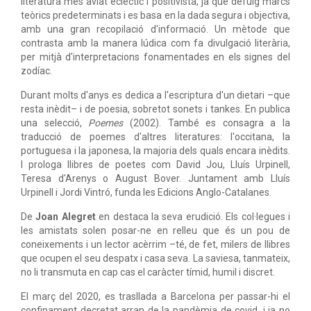
literatura més aviat eclèctic i positivista, ja que defuig marcs
teòrics predeterminats i es basa en la dada segura i objectiva,
amb una gran recopilació d'informació. Un mètode que
contrasta amb la manera lúdica com fa divulgació literària,
per mitjà d'interpretacions fonamentades en els signes del
zodíac.
Durant molts d'anys es dedica a l'escriptura d'un dietari –que
resta inèdit– i de poesia, sobretot sonets i tankes. En publica
una selecció,
Poemes
(2002). També es consagra a la
traducció de poemes d'altres literatures: l'occitana, la
portuguesa i la japonesa, la majoria dels quals encara inèdits.
I prologa llibres de poetes com David Jou, Lluís Urpinell,
Teresa d'Arenys o August Bover. Juntament amb Lluís
Urpinell i Jordi Vintró, funda les Edicions Anglo-Catalanes.
De
Joan Alegret
en destaca la seva erudició. Els col·legues i
les amistats solen posar-ne en relleu que és un pou de
coneixements i un lector acèrrim –té, de fet, milers de llibres
que ocupen el seu despatx i casa seva. La saviesa, tanmateix,
no li transmuta en cap cas el caràcter tímid, humil i discret.
El març del 2020, es trasllada a Barcelona per passar-hi el
confinament decretat arran de la pandèmia de covid, i ja no