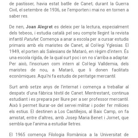
de pastisser, havia estat batlle de Canet; durant la Guerra
Civil, el setembre de 1936, se l'emporten i mai no en tornen a
saber res.
De nen,
Joan Alegret
es deleix per la lectura, especialment
dels tebeos, i estudia català pel seu compte llegint la revista
infantil
Patufet
. Comença a anar a escola per a cursar estudis
primaris amb els maristes de Canet, al Col·legi Yglesias. El
1949, el porten als Salesians de Mataró, en règim d'intern. És
una escola rígida, de la qual surt poc i on no s'arriba a adaptar.
Per això, l'inscriuen com intern al Col·legi Valldemia, dels
maristes de nou, a Mataró, que li donen facilitats
econòmiques. Aquí hi fa estudis de peritatge mercantil.
Surt amb setze anys de l'internat i comença a treballar al
despatx d'una fàbrica tèxtil de Canet. Mentrestant, continua
estudiant i es prepara per lliure per a ser professor mercantil.
Això li permet lliurar-se del servei militar i poder fer milícies
els estius. El destinen a Los Castillejos, al Baix Camp, on fa
amistat, entre d'altres, amb Josep Maria Benet i Jornet, que
sembla que l'anima a estudiar lletres.
El 1965 comença Filologia Romànica a la Universitat de