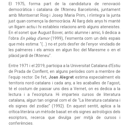
El 1975, forma part de la candidatura de renovació
democràtica i catalana de l'Ateneu Barcelonès, juntament
amb Montserrat Roig i Josep Maria Prim, i n'integra la junta
just quan comença la democràcia. Al llarg dels anys hi manté
un lligam actiu i hi estableix relacions amb alguns ateneistes.
En el sonet que August Bover, antic alumne i amic, li dedica a
l'obra
En pèlag d'amor
(1999), l'esmenta com un dels espais
que més estima: "(...) no et pots desfer de l'enyor vincladís de
les palmeres i els amics en algun lloc del Maresme o en el
plàcid jardí de l'Ateneu".
Entre 1971 i el 2019, participa a la Universitat Catalana d'Estiu
de Prada de Conflent, en alguns períodes com a membre de
l'equip rector. De fet,
Joan Alegret
estima especialment els
territoris nord-catalans i cada any, a les acaballes de l'agost,
té el costum de passar uns dies a Vernet, on es dedica a la
lectura i a l'escriptura. Hi imparteix cursos de literatura
catalana, algun tan original com el de "La literatura catalana i
els signes del zodíac" (1992). En aquest sentit, aplica a la
crítica literària un mètode basat en els signes astrològics dels
escriptors, recerca que divulga per mitjà de cursos i
conferències.