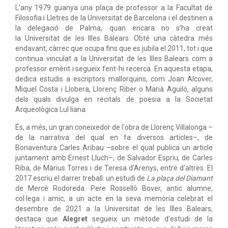
L'any 1979 guanya una plaça de professor a la Facultat de
Filosofia i Lletres de la Universitat de Barcelona i el destinen a
la delegació de Palma, quan encara no s'ha creat
la Universitat de les Illes Balears. Obté una càtedra més
endavant, càrrec que ocupa fins que es jubila el 2011, tot i que
continua vinculat a la Universitat de les Illes Balears com a
professor emèrit i segueix fent-hi recerca. En aquesta etapa,
dedica estudis a escriptors mallorquins, com Joan Alcover,
Miquel Costa i Llobera, Llorenç Riber o Marià Aguiló, alguns
dels quals divulga en recitals de poesia a la Societat
Arqueològica Lul·liana.
És, a més, un gran coneixedor de l'obra de Llorenç Villalonga –
de la narrativa del qual en fa diversos articles–, de
Bonaventura Carles Aribau –sobre el qual publica un article
juntament amb Ernest Lluch–, de Salvador Espriu, de Carles
Riba, de Màrius Torres i de Teresa d'Arenys, entre d'altres. El
2017 escriu el darrer treball: un estudi de
La plaça del Diamant
de Mercè Rodoreda. Pere Rosselló Bover, antic alumne,
col·lega i amic, a un acte en la seva memòria celebrat el
desembre de 2021 a la Universitat de les Illes Balears,
destaca que
Alegret
segueix un mètode d'estudi de la