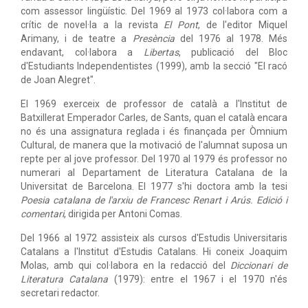
com assessor lingüístic. Del 1969 al 1973 col·labora com a
crític de novel·la a la revista
El Pont
, de l'editor Miquel
Arimany, i de teatre a
Presència
del 1976 al 1978. Més
endavant, col·labora a
Libertas
, publicació del Bloc
d'Estudiants Independentistes (1999), amb la secció "El racó
de Joan Alegret".
El 1969 exerceix de professor de català a l'Institut de
Batxillerat Emperador Carles, de Sants, quan el català encara
no és una assignatura reglada i és finançada per Òmnium
Cultural, de manera que la motivació de l'alumnat suposa un
repte per al jove professor. Del 1970 al 1979 és professor no
numerari al Departament de Literatura Catalana de la
Universitat de Barcelona. El 1977 s'hi doctora amb la tesi
Poesia catalana de l'arxiu de Francesc Renart i Arús. Edició i
comentari
, dirigida per Antoni Comas.
Del 1966 al 1972 assisteix als cursos d'Estudis Universitaris
Catalans a l'Institut d'Estudis Catalans. Hi coneix Joaquim
Molas, amb qui col·labora en la redacció del
Diccionari de
Literatura Catalana
(1979): entre el 1967 i el 1970 n'és
secretari redactor.