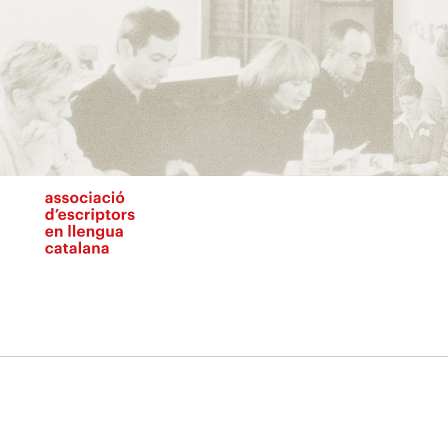
Vés
al
contingut
N
pr