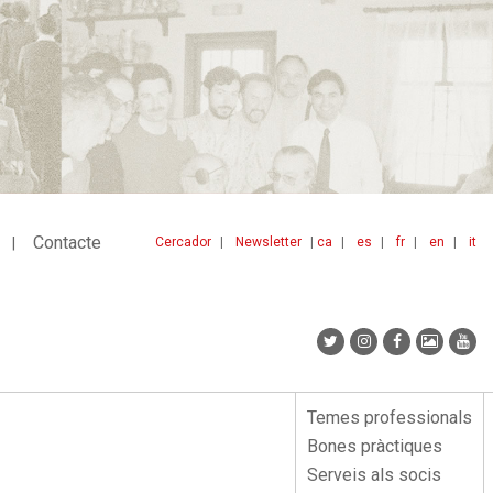
Contacte
Cercador
Newsletter
ca
es
fr
en
it
Menu
idiomes
top
Temes professionals
Menu
Bones pràctiques
lateral
Serveis als socis