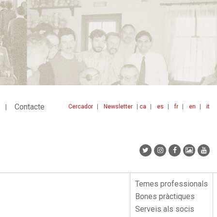
Contacte
Cercador
Newsletter
ca
es
fr
en
it
Menu
idiomes
top
Temes professionals
Menu
Bones pràctiques
lateral
Serveis als socis