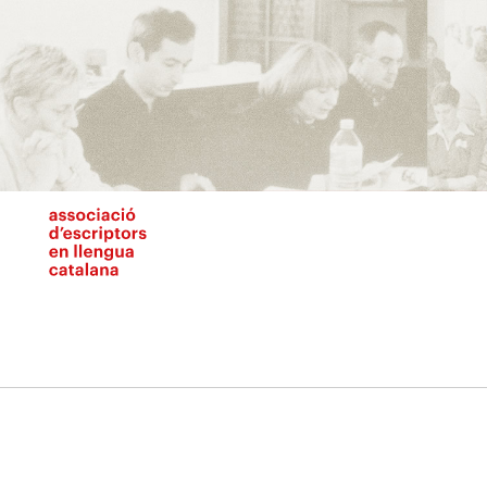
Vés
al
contingut
N
pr