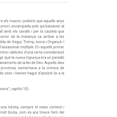
re els masos i poblets que aquells anys
oumort, escampada pels qui baixaven al
l amb els cavalls i per la cautela que
l rumor de la matança va arribar a les
bla de Segur, Tremp, Isona i Organyà. I
 l'assassinat múltiple. En aquells primer
ims i delictes d'una certa consideració
tge que la
nueva Espanya
era un paradís
manaments de la llei de Déu. Aquells dies
la província, esmentava a la crònica de
 cosir i havien hagut d'assistir-la a la
cions", capítol 10)
una bèstia, sempre el veies content i
a molt bruta, com és ara treure fem del