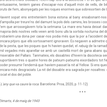
entusiasme, teníem ganes d'escapar-nos d'aquell món de vells, de bè
bruts de fem, abonyegats per les roques enormes que sobresortien de l
Havent sopat ens entreteníem bona estona al bany ensabonant-nos 
d'ampolla per treure'ns del damunt la pols dels camins, les brosses i co
fem que arrossegàvem tota la setmana. La mare ens havia deixat damun
majoria dels nostres vells veien amb bons ulls la sortida nocturna del 
trobaríem una dona per casar-nos podia més que la por a l'accident de c
encara pitjors que ells sortosament ignoraven. Es negaven a admetre q
de la pesta, que les poques que hi havien quedat, el
rebuig
de la ramad
mil vegades més aparellar-se amb un castellà mort de gana abans qu
miserable del Pallars. Tanmateix, els dissabtes d'hivern la discoteca sem
suportàvem tres o quatre hores de patxum-patxums eixordadors tot fe
poder presumir l'endemà que havíem passat la nit al Yellow. Si ens qu
encara més desgraciats. La nit del dissabte era sagrada per nosaltres
tocat el dos del poble.
(
L'any que va caure la roca
. Barcelona: Proa, 2020, p. 11-12)
* * *
Dimarts, 4 de maig de 1943