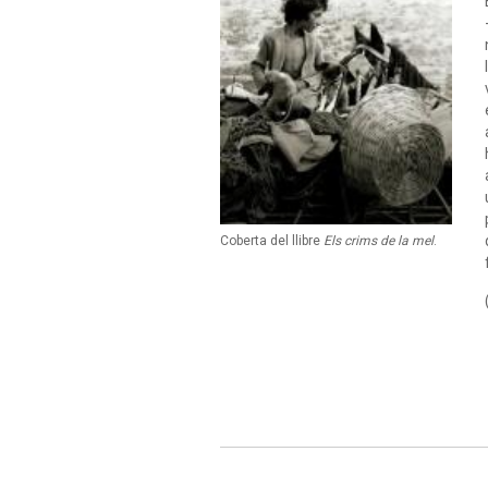
Coberta del llibre
Els crims de la mel
.