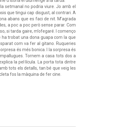
cine d’Isona el diumenge a la tarda.
ícula setmanal no podria viure. Jo amb el
sis que tingui cap disgust, al contrari. A
stona abans que es faci de nit. M’agrada
ades, a poc a poc però sense parar. Com
o, si tarda gaire, m’ofegaré. I començo
ine ha trobat una dona guapa com la que
 disparat com va fer al gitano. Ruqueries
sorpresa és més bonica. I la sorpresa és
pampallugues. Tornem a casa tots dos a
plica la pel·lícula. La porta tota dintre
mb tots els detalls, tan bé que veig les
icleta fos la màquina de fer cine.