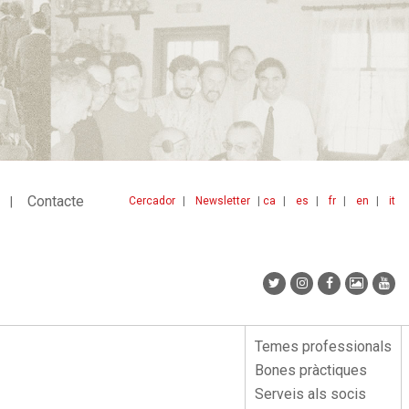
Contacte
Cercador
Newsletter
ca
es
fr
en
it
Menu
idiomes
top
Temes professionals
Menu
Bones pràctiques
lateral
Serveis als socis