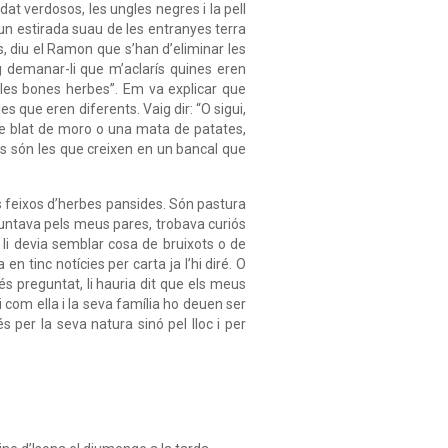
dat verdosos, les ungles negres i la pell
n estirada suau de les entranyes terra
, diu el Ramon que s’han d’eliminar les
ig demanar-li que m’aclarís quines eren
“les bones herbes”. Em va explicar que
s que eren diferents. Vaig dir: “O sigui,
de blat de moro o una mata de patates,
bes són les que creixen en un bancal que
ls feixos d’herbes pansides. Són pastura
guntava pels meus pares, trobava curiós
 li devia semblar cosa de bruixots o de
 tinc notícies per carta ja l’hi diré. O
ués preguntat, li hauria dit que els meus
com ella i la seva família ho deuen ser
per la seva natura sinó pel lloc i per