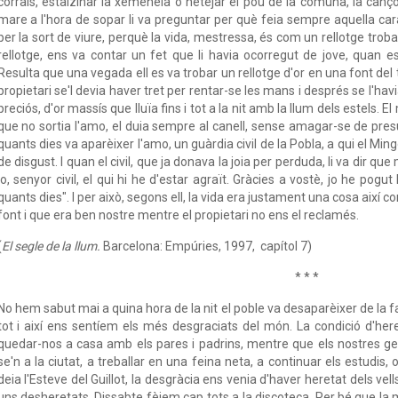
corrals, estalzinar la xemeneia o netejar el pou de la comuna, la can
mare a l'hora de sopar li va preguntar per què feia sempre aquella ca
per la sort de viure, perquè la vida, mestressa, és com un rellotge trobat.
rellotge, ens va contar un fet que li havia ocorregut de jove, quan e
Resulta que una vegada ell es va trobar un rellotge d'or en una font del 
propietari se'l devia haver tret per rentar-se les mans i després se l'havi
preciós, d'or massís que lluïa fins i tot a la nit amb la llum dels estels. E
que no sortia l'amo, el duia sempre al canell, sense amagar-se de pre
quants dies va aparèixer l'amo, un guàrdia civil de la Pobla, a qui el Mi
de disgust. I quan el civil, que ja donava la joia per perduda, li va dir que
jo, senyor civil, el qui hi he d'estar agraït. Gràcies a vostè, jo he pogut
quants dies". I per això, segons ell, la vida era justament una cosa així
font i que era ben nostre mentre el propietari no ens el reclamés.
(
El segle de la llum.
Barcelona: Empúries, 1997, capítol 7)
* * *
No hem sabut mai a quina hora de la nit el poble va desaparèixer de la faç
tot i així ens sentíem els més desgraciats del món. La condició d'h
quedar-nos a casa amb els pares i padrins, mentre que els nostres ger
se'n a la ciutat, a treballar en una feina neta, a continuar els estudis,
deia l'Esteve del Guillot, la desgràcia ens venia d'haver heretat dels vell
uns desheretats. Dissabte fèiem cap tots a la discoteca. Per bé que l