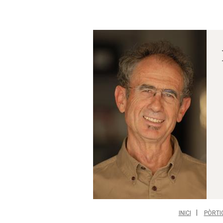
INICI
PÒRTI