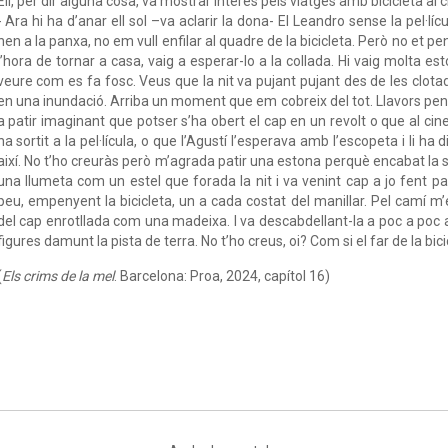
Ell, per dir alguna cosa, va mostrar interès pels viatges amb bicicleta al 
- Ara hi ha d’anar ell sol –va aclarir la dona- El Leandro sense la pel·l
nen a la panxa, no em vull enfilar al quadre de la bicicleta. Però no et pen
l’hora de tornar a casa, vaig a esperar-lo a la collada. Hi vaig molta e
veure com es fa fosc. Veus que la nit va pujant pujant des de les clot
en una inundació. Arriba un moment que em cobreix del tot. Llavors pens
a patir imaginant que potser s’ha obert el cap en un revolt o que al c
ha sortit a la pel·lícula, o que l’Agustí l’esperava amb l’escopeta i li ha
així. No t’ho creuràs però m’agrada patir una estona perquè encabat la 
una llumeta com un estel que forada la nit i va venint cap a jo fent 
peu, empenyent la bicicleta, un a cada costat del manillar. Pel camí m’ex
del cap enrotllada com una madeixa. I va descabdellant-la a poc a poc a
figures damunt la pista de terra. No t’ho creus, oi? Com si el far de la bic
(
Els crims de la mel
.
Barcelona: Proa, 2024, capítol 16)