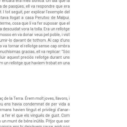
çó encara era més bonica. Un dia que la
ra de pasqües, ell va respondre que era
 I tot seguit, per explicar l'exemple del
stava llogat a casa Perutxo de Malpui.
terme, cosa que li va fer suposar que el
a descuidat vora la tolla. Era un rellotge
l mosso en va donar veus pel poble, i vist
sumir-lo davant de tothom. Al cap d'uns
ngo va tornar el rellotge sense cap ombra
 muchísimas gracias, ell va replicar: "Sóc
 lluir aquest preciós rellotge durant uns
 com un rellotge que havíem trobat en una
 de la Terra. Érem molt joves, llavors, i
ereu ens havia condemnat de per vida a
mans havien tingut el privilegi d'anar-
 o a fer el que els vingués de gust. Com
s un munt de béns inútils. Pitjor que ser
a majoria ens hi deixàvem caure amb poc