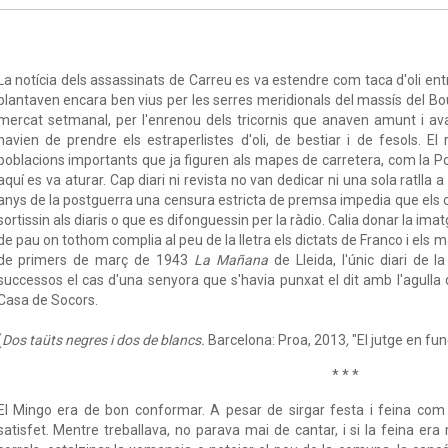
La notícia dels assassinats de Carreu es va estendre com taca d'oli ent
plantaven encara ben vius per les serres meridionals del massís del B
mercat setmanal, per l'enrenou dels tricornis que anaven amunt i aval
havien de prendre els estraperlistes d'oli, de bestiar i de fesols. E
poblacions importants que ja figuren als mapes de carretera, com la Po
aquí es va aturar. Cap diari ni revista no van dedicar ni una sola ratlla a
anys de la postguerra una censura estricta de premsa impedia que els cr
sortissin als diaris o que es difonguessin per la ràdio. Calia donar la ima
de pau on tothom complia al peu de la lletra els dictats de Franco i els 
de primers de març de 1943
La Mañana
de Lleida, l'únic diari de 
successos el cas d'una senyora que s'havia punxat el dit amb l'agulla de
Casa de Socors.
(
Dos taüts negres i dos de blancs.
Barcelona: Proa, 2013
,
"El jutge en fun
* * *
El Mingo era de bon conformar. A pesar de sirgar festa i feina com 
satisfet. Mentre treballava, no parava mai de cantar, i si la feina er