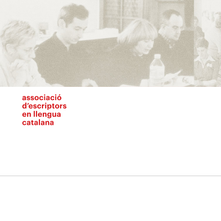
Vés
al
contingut
N
pr