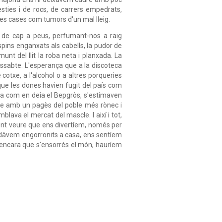
sties i de rocs, de carrers empedrats,
es cases com tumors d'un mal lleig.
de cap a peus, perfumant-nos a raig
spins enganxats als cabells, la pudor de
t del llit la roba neta i planxada. La
dissabte. L'esperança que a la discoteca
otxe, a l'alcohol o a altres porqueries
ue les dones havien fugit del país com
a com en deia el Bepgròs, s'estimaven
e amb un pagès del poble més rònec i
blava el mercat del mascle. I així i tot,
nt veure que ens divertíem, només per
edàvem engorronits a casa, ens sentíem
: encara que s'ensorrés el món, hauríem