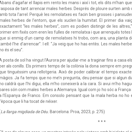
Abans d’agafar el llapis em rento les mans i així i tot, els dits m’han que
rasposa de tant arrencar males herbes. Després de ploure surten amb u
amb tota l’arrel. Perquè les remolatxes es facin ben grosses i panxudes
males herbes de l’entorn, que els xuclen la humitat. El primer dia va
exactament “les males herbes”, com es podien distingir de les altres,
primer em fixés com eren les fulles de remolatxa i que arrenqués totes le
que si enmig d’un camp de remolatxes hi trobo, com ara, una planta 
també l’he d’arrencar”. I ell: “Ja veig que ho has entès. Les males her
no és el seu”.
A posta de sol ha vingut l’Aurora per ajudar-me a traginar fins a casa e
per als conills. Els primers temps de la colònia la dona sempre em pre
que tinguéssim una rellotgeria. Això de poder calibrar el temps exacte
màgics. Ja fa temps que no me’n pregunta, deu pensar que si algun dia en
no caldrà que l’hi digui, ella m’ho coneixerà a la cara. Si avui m’ho hag
pares són com males herbes a Alemanya. Igual com jo ho sóc a França i 
a l’Espanya de Franco. Em consolo pensant que la mala herba no ho és 
l’època que li ha tocat de néixer.
(
La llarga migdiada de Déu.
Barcelona: Proa, 2023
,
p. 275)
* * *