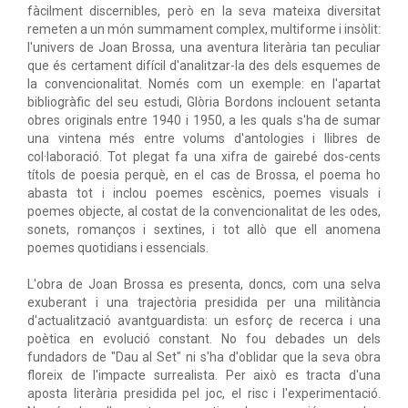
fàcilment discernibles, però en la seva mateixa diversitat
remeten a un món summament complex, multiforme i insòlit:
l'univers de Joan Brossa, una aventura literària tan peculiar
que és certament difícil d'analitzar-la des dels esquemes de
la convencionalitat. Només com un exemple: en l'apartat
bibliogràfic del seu estudi, Glòria Bordons inclouent setanta
obres originals entre 1940 i 1950, a les quals s'ha de sumar
una vintena més entre volums d'antologies i llibres de
col·laboració. Tot plegat fa una xifra de gairebé dos-cents
títols de poesia perquè, en el cas de Brossa, el poema ho
abasta tot i inclou poemes escènics, poemes visuals i
poemes objecte, al costat de la convencionalitat de les odes,
sonets, romanços i sextines, i tot allò que ell anomena
poemes quotidians i essencials.
L'obra de Joan Brossa es presenta, doncs, com una selva
exuberant i una trajectòria presidida per una militància
d'actualització avantguardista: un esforç de recerca i una
poètica en evolució constant. No fou debades un dels
fundadors de "Dau al Set" ni s'ha d'oblidar que la seva obra
floreix de l'impacte surrealista. Per això es tracta d'una
aposta literària presidida pel joc, el risc i l'experimentació.