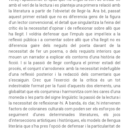
amb el verí de la lectura i es planteja una primera relació amb
la literatura a partir de l'obvietat de llegir-la. Ara bé, passat
aquest primer estadi que no es diferencia gens de la figura
d'un lector convencional, el detall que singularitza la feina del
crític és la necessitat d'opinar i de reflexionar sobre allò que
ha llegit. I voldria defensar que l'impuls que impel·leix a la
reflexió pública i a comentar sobre allò que s'ha llegit no es
diferencia gaire dels neguits del poeta davant de la
necessitat de fer un poema, o dels requisits interiors que
mouen un narrador a explicar els contorns d'una història de
ficció. I si la passió de llegir configura el primer estadi del
procés, el conjunt s'arrodoneix amb la necessitat indefugible
d'una reflexió posterior i la redacció dels comentaris que
s'escaiguin. Crec que l'exercici de la crítica és un tot
indestriable format per la fusió d'aquests dos elements, una
globalitat que els conjumina i harmonitza com les cares d'una
moneda o les parts del signe lingüístic: la passió de la lectura i
la necessitat de reflexionar-hi. A banda, és clar, hi intervenen
factors de coloraines culturals com poden ser els esforços de
seguiment d'unes determinades literatures, els jocs
d'interseccions artístiques i històriques, els models de llengua
literària que s'ha pres l'opció de defensar i la particularitat de