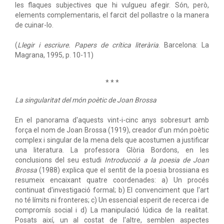
les flaques subjectives que hi vulgueu afegir. Són, però,
elements complementaris, el farcit del pollastre o la manera
de cuinar-lo.
(
Llegir i escriure. Papers de crítica literària
. Barcelona: La
Magrana, 1995, p. 10-11)
* * *
La singularitat del món poètic de Joan Brossa
En el panorama d'aquests vint-i-cinc anys sobresurt amb
força el nom de Joan Brossa (1919), creador d'un món poètic
complex i singular de la mena dels que acostumen a justificar
una literatura. La professora Glòria Bordons, en les
conclusions del seu estudi
Introducció a la poesia de Joan
Brossa
(1988) explica que el sentit de la poesia brossiana es
resumeix encaixant quatre coordenades: a) Un procés
continuat d'investigació formal; b) El convenciment que l'art
no té límits ni fronteres; c) Un essencial esperit de recerca i de
compromís social i d) La manipulació lúdica de la realitat.
Posats així, un al costat de l'altre, semblen aspectes