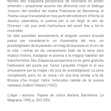
Només des d'aquesta perspectiva de renovació es poden
entendre i conjuminar accions tan diferents com el
Rellotge
il·lusori<
del vestíbul del teatre Poliorama de Barcelona, el
Poema visual transitable en tres parts
del velòdrom d'Horta, la
Sextina cibernètica
, el poema per a ser llegit al cim de
l'Everest i els jocs amb l'estructura del sonet fins a fer-lo
reversible.
Un dels possibles acostaments al singular univers brossià
passa per considerar-lo un il·lusionista del vers, un
prestidigitador de la paraula i un mag de la poesia en el circ de
la vida. I entrar en els components lúdic de la seva obra
implica l'esforç d'adaptar el poema a la màgica habilitat del
transformista. Des d'aquesta perspectiva no és gens gratuïta
l'admiració del poeta per l'actor Leopoldo Frégoli ni el seu
entusiasme per la màgia i els jocs de prestidigitació. La seva
complexitat, però, no és única i en una línia similar a la de
Brossa s'ha mogut l'altre heterodox cabdal de la poesia
catalana, Guillem Viladot (1922).
(
Llegir i escriure. Papers de crítica literària
. Barcelona: La
Magrana, 1995, p. 203-205)