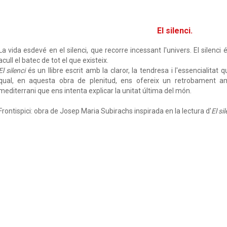
El silenci.
La vida esdevé en el silenci, que recorre incessant l'univers. El silenci é
acull el batec de tot el que existeix.
El silenci
és un llibre escrit amb la claror, la tendresa i l'essencialitat q
qual, en aquesta obra de plenitud, ens ofereix un retrobament am
mediterrani que ens intenta explicar la unitat última del món.
Frontispici: obra de Josep Maria Subirachs inspirada en la lectura d'
El sil