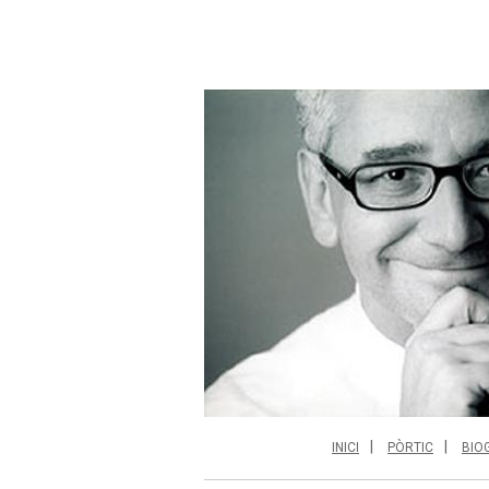
INICI
PÒRTIC
BIO