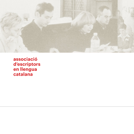
Vés
al
contingut
N
pr