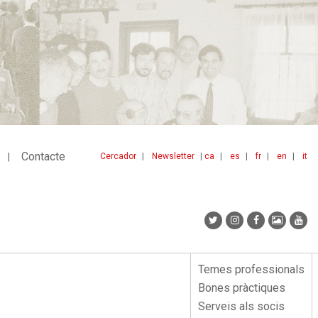
Contacte
Cercador
Newsletter
ca
es
fr
en
it
Menu
idiomes
top
Temes professionals
Menu
Bones pràctiques
lateral
Serveis als socis