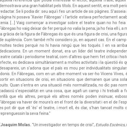
demostrava una gran habilitat pels títols. En aquest sentit, era molt peri
redactar. Se li podia dir: seu aquí i fes un article de sis pàgines. S'assei
pàgina hi posava 'Xavier Fàbregas' i l'article estava perfectament acabat
tenia. […] Vaig començar a investigar sobre el teatre quan no ho feia
Fàbregas ho vaig deixar de fer perquè no valia la pena; ja ho feia ell i, a 
la gràcia de la figura de Fàbregas és que és una figura de crisi, una figur
de suplència. Com també m'hi considero jo, en aquest cas. En el camp 
moltes tecles perquè no hi havia ningú que les toqués. I en va arriba
dedicacions. En un moment donat, era un líder del teatre independent,
teatre català i periodisme teatral, com d'altres que hem fet crítica i històr
efecte, es dedicava simultàniament a moltes activitats i la qüestió és qu
desapareix, un s'adona que el país es mou per individualitats singula
idonis. En Fàbregas, com en un altre moment va ser-ho Vicens Vives,
sortir en situacions de crisi, en situacions que demanen que una so
buits. Quan s'entra en una situació més normalitzada, no dic pas norm
cadascú s'especialitzi en una cosa, que agafi un camp i hi treballi a f
enllà que els altres, perquè els altres només poden insinuar, esbos
Fàbregas va haver de moure's en el front de la diversitat i en el de l'
es pot dir que ell 'és' el teatre, i mort ell, és clar, s'han tancat molts
reprenguessin la seva feina."
(
Joaquim Molas.
"Un investigador en temps de crisi",
Estudis Escènics
,