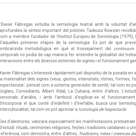
"Xavier Fàbregas estudia la semiologia teatral amb la voluntat d'an
aprofundeix la síntesi important del polonès Tadeusz Kowzan recolli
com a membre fundador de l'Institut Europeu de Semiologia (1979), F
d'aquelles primeres etapes de la semiologia. Es pot dir que preve
embranzida metodològica en què el trossejament del
continuum
temporals no podia de cap manera fer entendre la globalitat del treba
interaccions entre els diversos sistemes de signes i el funcionament gen
Xavier Fàbregas s'interessà ràpidament pel dispositiu de la posada en es
la materialitat dels signes (veus, gestos, intensitats, ritmes, formes, fo
espectacular', pensat com a sistema generador de sentit, tal com es pot
Joglars, Comediants, Albert Vidal, La Cubana, entre d'altres. L'estu
personals d'anàlisi, i amb l'ambició d'explicar-se el funcionamen
d'incorporar el que conté d'indefinit i d'inefable, busca una 'semiol
interculturalitat, tal com es pot apreciar a
Iconologia de l'espectacle
.
Des d'aleshores, valorarà especialment les manifestacions preteatrals i
d'estudi: rituals, cerimònies religioses, festes i tradicions catalanes o u
referència, com demostra, entre d'altres,
Tradicions, mites i creences de