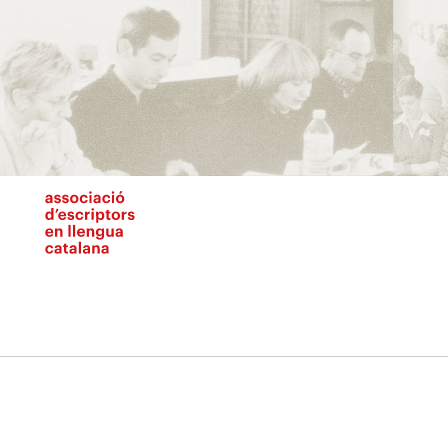
Vés
al
contingut
N
pr