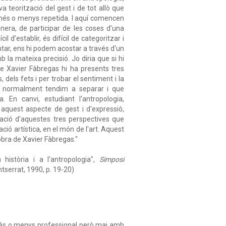
 teorització del gest i de tot allò que
 més o menys repetida. I aquí comencen
anera, de participar de les coses d'una
l d'establir, és difícil de categoritzar i
intar, ens hi podem acostar a través d'un
a mateixa precisió. Jo diria que si hi
de Xavier Fàbregas hi ha presents tres
 dels fets i per trobar el sentiment i la
e normalment tendim a separar i que
 En canvi, estudiant l'antropologia,
, aquest aspecte de gest i d'expressió,
ació d'aquestes tres perspectives que
ió artística, en el món de l'art. Aquest
'obra de Xavier Fàbregas."
història i a l'antropologia",
Simposi
tserrat, 1990, p. 19-20)
 més o menys professional però mai amb