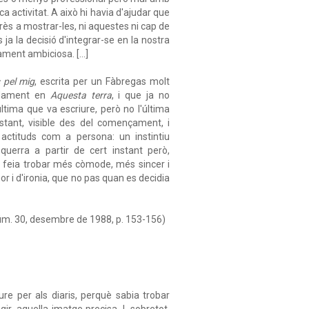
a activitat. A això hi havia d'ajudar que
rès a mostrar-les, ni aquestes ni cap de
 ja la decisió d'integrar-se en la nostra
rament ambiciosa. […]
s pel mig
, escrita per un Fàbregas molt
didament en
Aquesta terra
, i que ja no
tima que va escriure, però no l'última
stant, visible des del començament, i
ctituds com a persona: un instintiu
uerra a partir de cert instant però,
el feia trobar més còmode, més sincer i
r i d'ironia, que no pas quan es decidia
úm. 30, desembre de 1988, p. 153-156)
ure per als diaris, perquè sabia trobar
gir, aquella imatge precisa. I, sobretot,