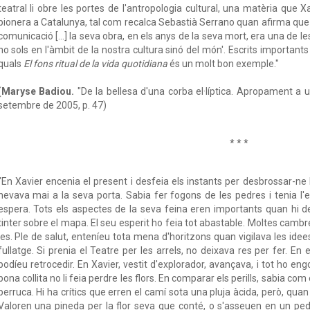
teatral li obre les portes de l'antropologia cultural, una matèria que
pionera a Catalunya, tal com recalca Sebastià Serrano quan afirma que '
comunicació […] la seva obra, en els anys de la seva mort, era una de l
no sols en l'àmbit de la nostra cultura sinó del món'. Escrits importants
quals
El fons ritual de la vida quotidiana
és un molt bon exemple."
(
Maryse Badiou.
"De la bellesa d'una corba el·líptica. Apropament a
setembre de 2005, p. 47)
* * *
"En Xavier encenia el present i desfeia els instants per desbrossar-ne 
nevava mai a la seva porta. Sabia fer fogons de les pedres i tenia l
espera. Tots els aspectes de la seva feina eren importants quan hi 
tinter sobre el mapa. El seu esperit ho feia tot abastable. Moltes cambre
les. Ple de salut, enteníeu tota mena d'horitzons quan vigilava les idees
fullatge. Si prenia el Teatre per les arrels, no deixava res per fer. En 
podíeu retrocedir. En Xavier, vestit d'explorador, avançava, i tot ho en
bona collita no li feia perdre les flors. En comparar els perills, sabia 
perruca. Hi ha crítics que erren el camí sota una pluja àcida, però, quan
Valoren una pineda per la flor seva que conté, o s'asseuen en un pedr