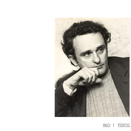
INICI
PÒRTIC