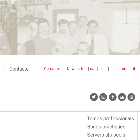
Contacte
Cercador
Newsletter
ca
es
fr
en
it
Menu
idiomes
top
Temes professionals
Menu
Bones pràctiques
lateral
Serveis als socis