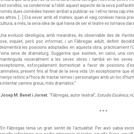
èxit sorollós, va condemnar a l'oblit aquest aspecte de la seva polifacètic
només dues comèdies havien arribat a publicar-se. I ell no tenia cap inte
les altres. […] Era sever amb ell mateix; quan el vaig conèixer havia pres
cultura; a més, la seva idea de què havia de ser el teatre es tornava cla
Una evolució ideològica, amb meandres, és observable des de
Partit
jove, inquiet, però poc informat, i un Fàbregas adult, definit deci
desmentirà les posicions adoptades en aquesta obra, pràcticament l'úl
feina seva de dramaturg. Suggeriria que existeix, en canvi, una con
mantinguda visceralment a les seves obres i també en les seves a
escepticisme, esforçadament domesticat a favor de posicions d'esq
tanmateix, present fins al final de la seva vida. Un escepticisme que 
menys retòric a l'hora de tractar temes i personatges amb un toc d'humo
a intentar camins greus, més dramàtics."
(
Josep M. Benet i Jornet.
"Fàbregas, autor teatral",
Estudis Escènics
, n
* * *
"En Fàbregas tenia un gran sentit de l'actualitat. Per això sabia escri
aquella referència que podia interessar el lector, aquella frase, aquell 