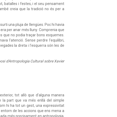
t, batalles i festes, i el seu pensament
mbé creia que la tradició no és per a
surti una pluja de llengües. Poc hi havia
i, era per anar més lluny. Comprenia que
nsés que no podia traçar bons esquemes.
va l'atenció. Sense perdre l'equilibri,
vegades la dreta i l'esquerra són les de
osi d'Antropologia Cultural sobre Xavier
 exterior, tot allò que d'alguna manera
ure la part que va més enllà del simple
m hi ha tot un gest, una expressivitat
t entorn de les accions que ens mena a
vegada més precisament en antropologia,