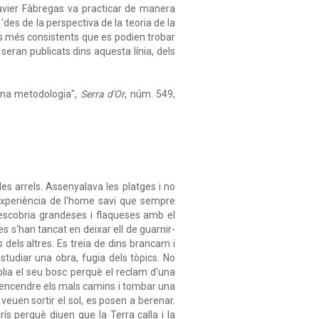
 Xavier Fàbregas va practicar de manera
des de la perspectiva de la teoria de la
es més consistents que es podien trobar
 seran publicats dins aquesta línia, dels
 una metodologia",
Serra d'Or
, núm. 549,
les arrels. Assenyalava les platges i no
'experiència de l'home savi que sempre
descobria grandeses i flaqueses amb el
s s'han tancat en deixar ell de guarnir-
 dels altres. Es treia de dins brancam i
estudiar una obra, fugia dels tòpics. No
golia el seu bosc perquè el reclam d'una
com encendre els mals camins i tombar una
 veuen sortir el sol, es posen a berenar.
ís perquè diuen que la Terra calla i la