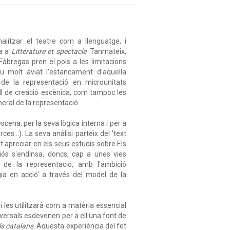
alitzar el teatre com a llenguatge, i
da a
Littérature et spectacle
. Tanmateix,
àbregas pren el pols a les limitacions
u molt aviat l'estancament d'aquella
de la representació en microunitats
ll de creació escènica, com tampoc les
eral de la representació.
cena, per la seva lògica interna i per a
rces…). La seva anàlisi parteix del 'text
 apreciar en els seus estudis sobre Els
diós s'endinsa, doncs, cap a unes vies
t de la representació, amb l'ambició
ogia en acció' a través del model de la
 les utilitzarà com a matèria essencial
niversals esdevenen per a ell una font de
ls catalans
. Aquesta experiència del fet