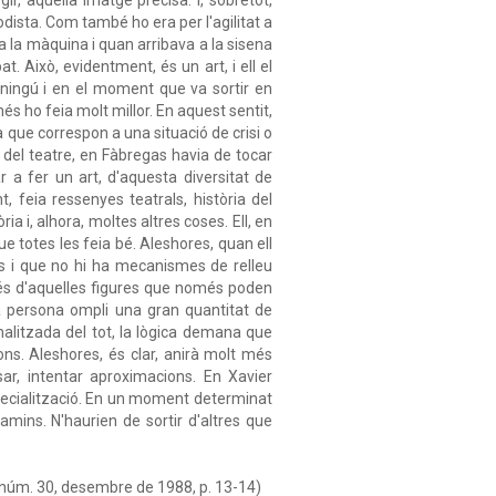
odista. Com també ho era per l'agilitat a
a a la màquina i quan arribava a la sisena
. Això, evidentment, és un art, i ell el
 ningú i en el moment que va sortir en
més ho feia molt millor. En aquest sentit,
a que correspon a una situació de crisi o
del teatre, en Fàbregas havia de tocar
r a fer un art, d'aquesta diversitat de
 feia ressenyes teatrals, història del
ia i, alhora, moltes altres coses. Ell, en
e totes les feia bé. Aleshores, quan ell
rs i que no hi ha mecanismes de relleu
 és d'aquelles figures que només poden
la persona ompli una gran quantitat de
alitzada del tot, la lògica demana que
ons. Aleshores, és clar, anirà molt més
sar, intentar aproximacions. En Xavier
especialització. En un moment determinat
 camins. N'haurien de sortir d'altres que
 núm. 30, desembre de 1988, p. 13-14)