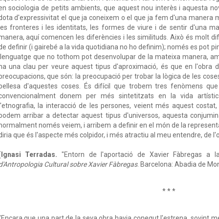
en sociologia de petits ambients, que aquest nou interès i aquesta nova
dota d'expressivitat el que ja coneixem o el que ja fem d'una manera
les fronteres i les identitats, les formes de viure i de sentir d'una m
manera, aquí comencen les diferències i les similituds. Això és molt difíci
de definir (i gairebé a la vida quotidiana no ho definim); només es pot p
llenguatge que no tothom pot desenvolupar de la mateixa manera, amb l
ha una clau per veure aquest tipus d'aproximació, és que en l'obra 
preocupacions, que són: la preocupació per trobar la lògica de les coses,
bellesa d'aquestes coses. És difícil que trobem tres fenòmens qu
convencionalment donem per més sintetitzats en la vida artística.
l'etnografia, la interacció de les persones, veient més aquest costat
podem arribar a detectar aquest tipus d'universos, aquesta conjumin
normalment només veiem, i arribem a definir en el món de la representac
diria que és l'aspecte més colpidor, i més atractiu al meu entendre, de l
(
Ignasi Terradas.
"Entorn de l'aportació de Xavier Fàbregas a la 
d'Antropologia Cultural sobre Xavier Fàbregas
. Barcelona: Abadia de Mon
* * *
"Encara que una part de la seva obra havia conegut l'estrena, sovint