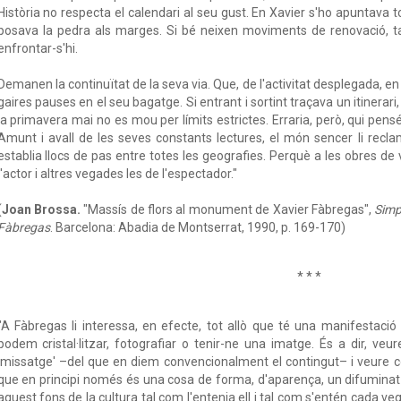
Història no respecta el calendari al seu gust. En Xavier s'ho apuntava to
posava la pedra als marges. Si bé neixen moviments de renovació, ta
enfrontar-s'hi.
Demanen la continuïtat de la seva via. Que, de l'activitat desplegada, en 
gaires pauses en el seu bagatge. Si entrant i sortint traçava un itinerar
la primavera mai no es mou per límits estrictes. Erraria, però, qui pe
Amunt i avall de les seves constants lectures, el món sencer li reclama
establia llocs de pas entre totes les geografies. Perquè a les obres de 
l'actor i altres vegades les de l'espectador."
(
Joan Brossa.
"Massís de flors al monument de Xavier Fàbregas",
Simp
Fàbregas
. Barcelona: Abadia de Montserrat, 1990, p. 169-170)
* * *
"A Fàbregas li interessa, en efecte, tot allò que té una manifestació
podem cristal·litzar, fotografiar o tenir-ne una imatge. És a dir, ve
'missatge' –del que en diem convencionalment el contingut– i veure co
que en principi només és una cosa de forma, d'aparença, un difumina
aquest fons de la cultura tal com l'entenia ell i tal com s'entén cada 