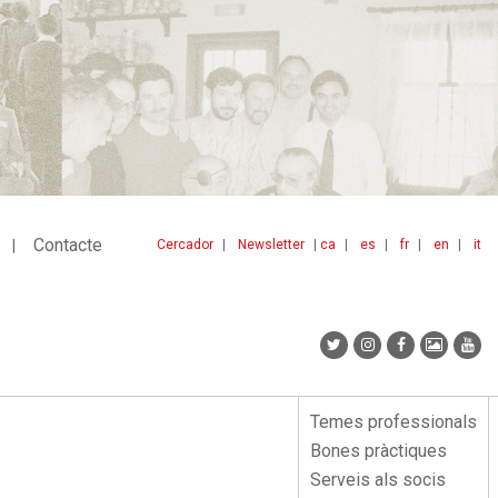
Contacte
Cercador
Newsletter
ca
es
fr
en
it
Menu
idiomes
top
Temes professionals
Menu
Bones pràctiques
lateral
Serveis als socis