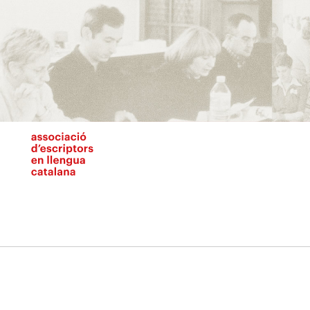
Vés
al
contingut
N
pr