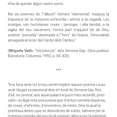
n'ha de quedar algun rastre comú.
Als sis poemes de l'"àlbum" femení "elemental" traspua la
inquietud de la minyona esfereïda i atreta a la vegada. Les
imatges són hortolanes: roses i taronger, i ella també, a la
vigília del seu casament, forma part d'aquest bé de Déu,
esdevé "poncella" destinada a l'"hort" de l'espòs. Sensualitat
amagada al recer del Càntic dels Càntics."
(
Miquela Valls.
"Introducció", dins Simona Gay:
Obra poètica
.
Barcelona: Columna, 1992, p. XX-XXI)
***
"Ens toca amb tot el seu sentit implícit aquest poema
Lluita
amb l'àngel
, excepcional dins el recull de Simona Gay. Des
d'ell, no central, ans assenyalant el punt més recòndit, pren
valor i es lliga tota una poesia que d'antuvi sembla dispersa,
de coses, d'afectes, d'encontres, de mites. Dins la qual la
poetessa diríem que es descobreix de sobte, talment per la
mateixa melodia del seu broll original i alhora per la intimitat