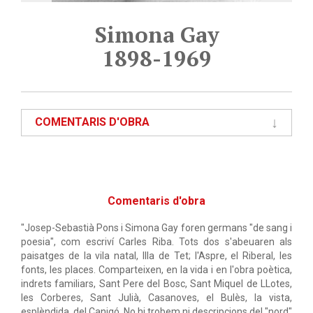
Simona Gay
1898-1969
COMENTARIS D'OBRA
Comentaris d'obra
"Josep-Sebastià Pons i Simona Gay foren germans "de sang i
poesia", com escriví Carles Riba. Tots dos s'abeuaren als
paisatges de la vila natal, Illa de Tet; l'Aspre, el Riberal, les
fonts, les places. Comparteixen, en la vida i en l'obra poètica,
indrets familiars, Sant Pere del Bosc, Sant Miquel de LLotes,
les Corberes, Sant Julià, Casanoves, el Bulès, la vista,
esplèndida, del Canigó. No hi trobem ni descripcions del "nord"