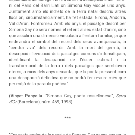
ni del París del Barri Llatí on Simona Gay visqué uns anys.
Juntament amb els indrets de la terra natal descriu altres
llocs on, circumstancialment, ha fet estada: Girona, Andorra,
Val d'Aran, Fontromeu. Amb els anys, el paisatge descrit per
Simona Gay no serà només el referit al seu estat d'ànim, sinó
que assolirà una dimensió vinculada a l'entorn familiar, ja que
esdevindrà el símbol del record dels seus avantpassats, la
"cendra viva" dels records. Amb la mort del germà, la
descripció i l'evocació dels paisatges comuns s'intensifiquen,
identificant la desaparició de l'ésser estimat i la
transformació de la terra i dels paisatges que semblaven
eterns, a inicis dels anys seixanta, que la poeta pressent com
una desaparició definitiva que no podrà fer reviure més que
per mitjà de la paraula poètica."
(
Vinyet Panyella.
"Simona Gay, poeta rossellonesa",
Serra
d'Or
(Barcelona), núm. 459, 1998)
***