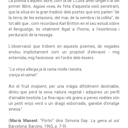
La poesia d'aquest llibre, com la de
LLuita amb l'àngel
o la del
primer llibre,
Aigües vives
, és feta d'aquesta visió penetrant,
que la situa en la gran tradició dels poetes que ens parlen "de
la terra, de les estacions, del mar, de la sembra i la collita", de
tot allò que , com recordava Karl Britton en el seu estudi sobre
el llenguatge, és vitalment lligat a l'home, a l'existència i
perduració de la nissaga.
L'observació que trobem en aquests poemes, de vegades
enclou implícitament com un propòsit d'elevació - mig
enternida, mig faceciosa- en l'ordre dels éssers:
"
La vinya allarga ja la rama molla i tendra,
s'eriça el raïmet"
.
Ací el fruit incipient, per una màgia difícilment destriable,
diríeu que perd la seva natura vegetal i adquireix un perfil
d'amable bestiola. La fina rapa i els grans a penes visibles són
un petit eriçó verd o un dragó esborradís, gairebé d'imatge
xinesa."
(
Marià Manent.
"Pòrtic" dins Simona Gay:
La gerra al sol
.
Barcelona: Barcino, 1965, p. 7-9)