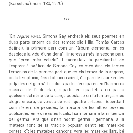
(Barcelona), núm. 130, 1970)
***
"En
Aigües vives
, Simona Gay endreçà els seus poemes en
dues parts entorn de dos temes: ella i Illa. Tomàs Garcés
defineix la primera part com un "àlbum elemental on es
desplega la vida d'una dona"; l'interessa més la segona part,
que "pren més volada". I tanmateix la peculiaritat de
l'expressió poètica de Simona Gay és més dins els temes
femenins de la primera part que en els temes de la segona,
on la temptació, fins i tot inconscient, és gran de caure en les
petjades del germà. Les dues parts s'equiparen en l'harmonia
musical de l'octosíl·lab, repartit en quartetes on passa
quelcom del ritme de la cançó popular, o en l'alternança, més
alegre encara, de versos de vuit i quatre síl·labes. Recordant
com n'eren, de pesades, la majoria de les altres poesies
publicades en les revistes locals, hom tornarà a la influència
del germà. Ara que s'han nodrit, germà i germana, a la
mateixa font de la tradició popular, sentit els mateixos
contes, oït les mateixes cançons, vora les mateixes llars, bé