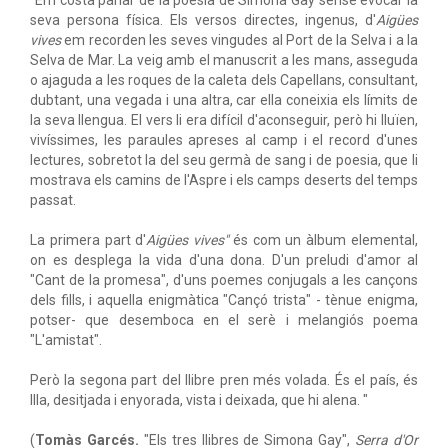
"Em costa parlar de la poesia de Simona Gay sense evocar la
seva persona física. Els versos directes, ingenus, d'
Aigües
vives
em recorden les seves vingudes al Port de la Selva i a la
Selva de Mar. La veig amb el manuscrit a les mans, asseguda
o ajaguda a les roques de la caleta dels Capellans, consultant,
dubtant, una vegada i una altra, car ella coneixia els límits de
la seva llengua. El vers li era difícil d'aconseguir, però hi lluïen,
vivíssimes, les paraules apreses al camp i el record d'unes
lectures, sobretot la del seu germà de sang i de poesia, que li
mostrava els camins de l'Aspre i els camps deserts del temps
passat.
La primera part d'
Aigües vives"
és com un àlbum elemental,
on es desplega la vida d'una dona. D'un preludi d'amor al
"Cant de la promesa", d'uns poemes conjugals a les cançons
dels fills, i aquella enigmàtica "Cançó trista" - tènue enigma,
potser- que desemboca en el serè i melangiós poema
"L'amistat".
Però la segona part del llibre pren més volada. És el país, és
Illa, desitjada i enyorada, vista i deixada, que hi alena. "
(
Tomàs Garcés.
"Els tres llibres de Simona Gay",
Serra d'Or