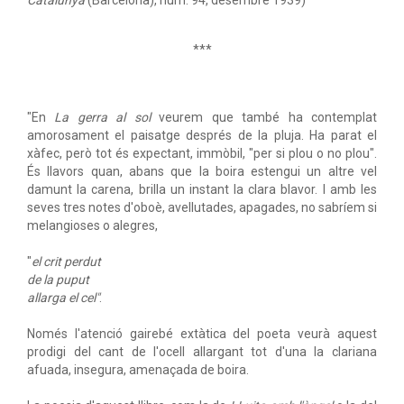
Catalunya
(Barcelona), núm. 94, desembre 1939)
***
"En
La gerra al sol
veurem que també ha contemplat
amorosament el paisatge després de la pluja. Ha parat el
xàfec, però tot és expectant, immòbil, "per si plou o no plou".
És llavors quan, abans que la boira estengui un altre vel
damunt la carena, brilla un instant la clara blavor. I amb les
seves tres notes d'oboè, avellutades, apagades, no sabríem si
melangioses o alegres,
"
el crit perdut
de la puput
allarga el cel"
.
Només l'atenció gairebé extàtica del poeta veurà aquest
prodigi del cant de l'ocell allargant tot d'una la clariana
afuada, insegura, amenaçada de boira.