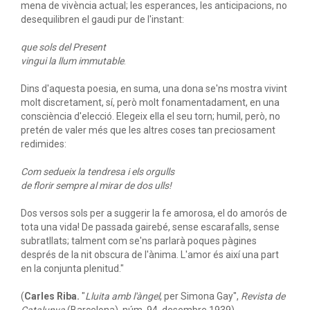
mena de vivència actual; les esperances, les anticipacions, no
desequilibren el gaudi pur de l'instant:
que sols del Present
vingui la llum immutable
.
Dins d'aquesta poesia, en suma, una dona se'ns mostra vivint
molt discretament, sí, però molt fonamentadament, en una
consciència d'elecció. Elegeix ella el seu torn; humil, però, no
pretén de valer més que les altres coses tan preciosament
redimides:
Com sedueix la tendresa i els orgulls
de florir sempre al mirar de dos ulls!
Dos versos sols per a suggerir la fe amorosa, el do amorós de
tota una vida! De passada gairebé, sense escarafalls, sense
subratllats; talment com se'ns parlarà poques pàgines
després de la nit obscura de l'ànima. L'amor és així una part
en la conjunta plenitud."
(
Carles Riba.
"
Lluita amb l'àngel
, per Simona Gay",
Revista de