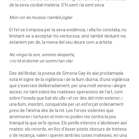
de la seva cordial matèria. S'hi sent i la sent seva:
Mon cor és musica i també joglar
.
El fet se li imposa per la seva evidència, i ella ho constata, no
limitant-se a acceptar-ho venturosa, sinó també deduint-ne,
estaríem per dir, la mena del seu deure com a artista:
No vingui la son, somnio desperta,
i no té el dormir un somni tan clar.
Des del llindar, la poesia de Simona Gay és així proclamada
sota el signe de la vigilància i de la llum diürna; d'una vigilància
que s'exerceix deliberadament, per una molt serena i alegre
ascesi, no tant sobre les mateixes operacions de l'art, com
sobre l'onada que bat els ulls i el cor des del món exterior; i
una llum, insistim, conquerida per un esforçat ordenament
previ de l'ànima des de la nit. Les forces violentes que
arremoren i torturen el món no poden res contra la joia
tranquil·la que se'ls oposa. Els perills interiors s'aboleixen així
mateix: els records, en lloc d'ésser pòsits obscurs de tristesa
o de recança, valen i operen amb les coses mateixes, en una