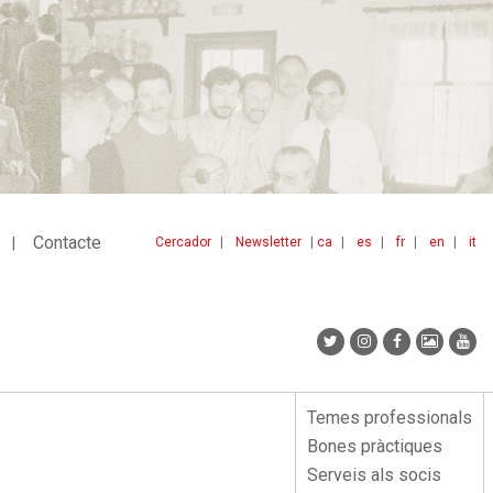
Contacte
Cercador
Newsletter
ca
es
fr
en
it
Menu
idiomes
top
Temes professionals
Menu
Bones pràctiques
lateral
Serveis als socis