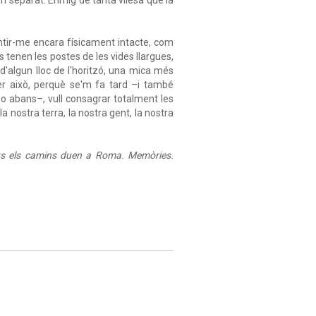
ntir-me encara físicament intacte, com
s tenen les postes de les vides llargues,
d'algun lloc de l'horitzó, una mica més
er això, perquè se'm fa tard –i també
ho abans–, vull consagrar totalment les
la nostra terra, la nostra gent, la nostra
ts els camins duen a Roma. Memòries.