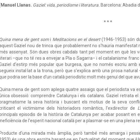
(
Manuel Llanas.
Gaziel: vida, periodisme i literatura.
Barcelona: Abadia d
* * *
Quina mena de gent som
i
Meditacions en el desert
(1946-1953) són du
aquest Gaziel nou de trinca que probablement no s'hauria manifestat m
més assenyat. Són dues obres cabdals tant pel moment en què les va 
literari –que no té res a envejar a Pla o Sagarra– i el catalanisme franc
Gaziel d'estirp més popular que burgesa, que no només escriu amb 
segueix instal·lat a la trona, però que s'explica amb una prosa natural
que podria ser la base d'un català periodístic molt més genuí del que avu
Quina mena de gent som aplega quatre assaigs que el periodista va es
única obsessió: comprendre Catalunya i els catalans. Gaziel retrata e
pragmatisme la seva història i buscant els motius de la seva confli
criticant el victimisme dels historiadors romàntics, l'exdirector de
L
principals episodis de la història de Catalunya per acabar posant en 
ineficiència de l'esperit nacional català per a plasmar-se en una plena rea
Producte d'una mirada més àmplia, però també més amarga i pessi
1953) és una obra escrita basant-se en l'actualitat del moment que il