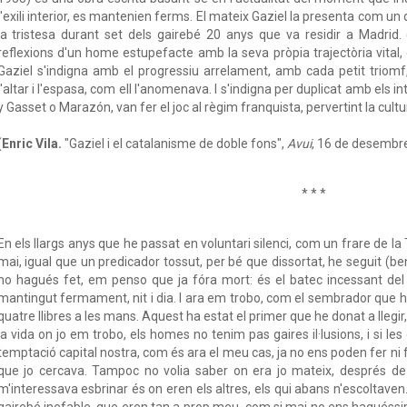
l'exili interior, es mantenien ferms. El mateix Gaziel la presenta com un d
la tristesa durant set dels gairebé 20 anys que va residir a Madrid. (
reflexions d'un home estupefacte amb la seva pròpia trajectòria vital, 
Gaziel s'indigna amb el progressiu arrelament, amb cada petit triomf,
l'altar i l'espasa, com ell l'anomenava. I s'indigna per duplicat amb els i
y Gasset o Marazón, van fer el joc al règim franquista, pervertint la cultu
(
Enric Vila.
"Gaziel i el catalanisme de doble fons",
Avui
, 16 de desembr
* * *
En els llargs anys que he passat en voluntari silenci, com un frare de la
mai, igual que un predicador tossut, per bé que dissortat, he seguit (ben 
ho hagués fet, em penso que ja fóra mort: és el batec incessant del
mantingut fermament, nit i dia. I ara em trobo, com el sembrador que 
quatre llibres a les mans. Aquest ha estat el primer que he donat a llegir,
la vida on jo em trobo, els homes no tenim pas gaires il·lusions, i si le
temptació capital nostra, com és ara el meu cas, ja no ens poden fer ni fre
que jo cercava. Tampoc no volia saber on era jo mateix, després de 
m'interessava esbrinar és on eren els altres, els qui abans n'escoltaven.
gairebé inefable, que eren tan a prop meu, com si mai no ens haguéssi