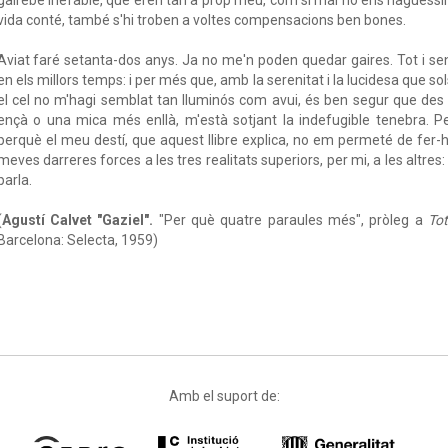
vida conté, també s'hi troben a voltes compensacions ben bones.
Aviat faré setanta-dos anys. Ja no me'n poden quedar gaires. Tot i se
en els millors temps: i per més que, amb la serenitat i la lucidesa que sol
el cel no m'hagi semblat tan lluminós com avui, és ben segur que des 
ençà o una mica més enllà, m'està sotjant la indefugible tenebra. P
perquè el meu destí, que aquest llibre explica, no em permeté de fer-
meves darreres forces a les tres realitats superiors, per mi, a les altres: 
parla.
(
Agustí Calvet "Gaziel".
"Per què quatre paraules més", pròleg a
To
Barcelona: Selecta, 1959)
Amb el suport de: