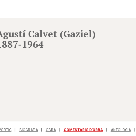
Agustí Calvet (Gaziel)
1887-1964
PÒRTIC
BIOGRAFIA
OBRA
COMENTARIS D'OBRA
ANTOLOGIA