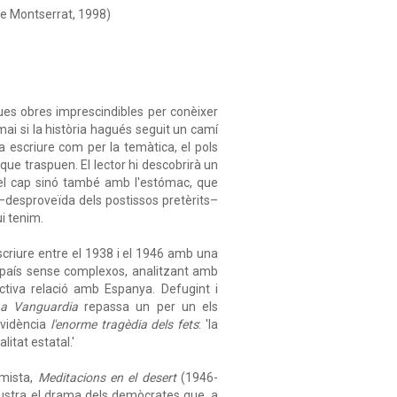
e Montserrat, 1998)
es obres imprescindibles per conèixer
ai si la història hagués seguit un camí
escriure com per la temàtica, el pols
 que traspuen. El lector hi descobrirà un
el cap sinó també amb l'estómac, que
 –desproveïda dels postissos pretèrits–
i tenim.
criure entre el 1938 i el 1946 amb una
l país sense complexos, analitzant amb
ctiva relació amb Espanya. Defugint i
a Vanguardia
repassa un per un els
evidència
l'enorme tragèdia dels fets
: 'la
litat estatal.'
mista,
Meditacions en el desert
(1946-
·lustra el drama dels demòcrates que, a