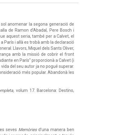
e sol anomenar la segona generació de
a talla de Ramon d'Abadal, Pere Bosch i
ue aquest seria, també per a Calvet, el
 a París i allà es trobà amb la declaració
eral. Llavors, Miquel dels Sants Oliver,
rança amb la missió de cobrir el front
udiante en París" proporcionà a Calvet (i
la vida del seu autor ja no pogué superar.
 consideració més popular. Abandonà les
mpleta,
volum 17. Barcelona: Destino,
les seves
Memòries
d'una manera ben