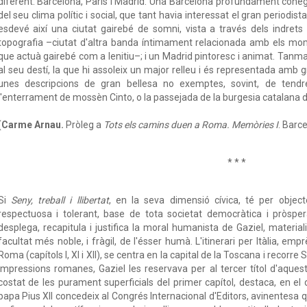
diferent: Barcelona, París i Madrid. Una Barcelona profundament coneg
del seu clima polític i social, que tant havia interessat el gran periodist
esdevé així una ciutat gairebé de somni, vista a través dels indrets
topografia –ciutat d'altra banda íntimament relacionada amb els mom
que actuà gairebé com a lenitiu–; i un Madrid pintoresc i animat. Tanmat
al seu destí, la que hi assoleix un major relleu i és representada amb gr
unes descripcions de gran bellesa no exemptes, sovint, de tend
l'enterrament de mossèn Cinto, o la passejada de la burgesia catalana d
(
Carme Arnau.
Pròleg a
Tots els camins duen a Roma. Memòries I
. Barce
* * *
Si
Seny, treball i llibertat
, en la seva dimensió cívica, té per object
respectuosa i tolerant, base de tota societat democràtica i pròspe
desplega, recapitula i justifica la moral humanista de Gaziel, material
facultat més noble, i fràgil, de l'ésser humà. L'itinerari per Itàlia, e
Roma (capítols I, XI i XII), se centra en la capital de la Toscana i recorre S
impressions romanes, Gaziel les reservava per al tercer títol d'aques
costat de les purament superficials del primer capítol, destaca, en el d
papa Pius XII concedeix al Congrés Internacional d'Editors, avinentesa qu