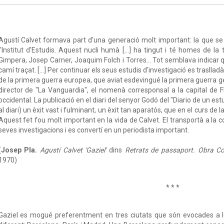
Agustí Calvet formava part d'una generació molt important: la que s
l'Institut d'Estudis. Aquest nucli humà […] ha tingut i té homes de l
Gimpera, Josep Carner, Joaquim Folch i Torres... Tot semblava indicar q
camí traçat. […] Per continuar els seus estudis d'investigació es traslladà
de la primera guerra europea, que aviat esdevingué la primera guerra gen
director de "La Vanguardia", el nomenà corresponsal a la capital de F
occidental. La publicació en el diari del senyor Godó del "Diario de un est
al diari) un èxit vast i fulminant, un èxit tan aparatós, que en el curs de 
Aquest fet fou molt important en la vida de Calvet. El transportà a la
seves investigacions i es convertí en un periodista important.
(
Josep Pla.
Agustí Calvet 'Gaziel'
dins
Retrats de passaport. Obra Co
1970)
* * *
Gaziel es mogué preferentment en tres ciutats que són evocades a 