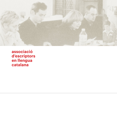
Vés
al
contingut
N
pr