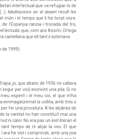
ietari intel·lectual que va refugiar-lo de
...)
Meditacions en el desert
recull les
el món i el temps que li ha tocat viure.
 de l'Espanya rància i tronada del tro,
ntel·lectuals que, com ara Azorín, Ortega
ra castellana que ell tant s'estimava.
e de 1999)
 Trapa, jo, que abans de 1936 no callava
segur per vici) escrivint una pila. Si no
 meu esperit i el meu cor, el que m'ha
ha emmagatzemat la collita, amb tres o
 per fer una provatura. A les alçàries de
s de la vanitat no han constituït mai una
d ni calor. No era pas un èxit literari el
tant temps de ni alçar la veu. El que
 I ara he vist i comprovat, amb una joia
m separat. Enmig de tanta vilesa que la