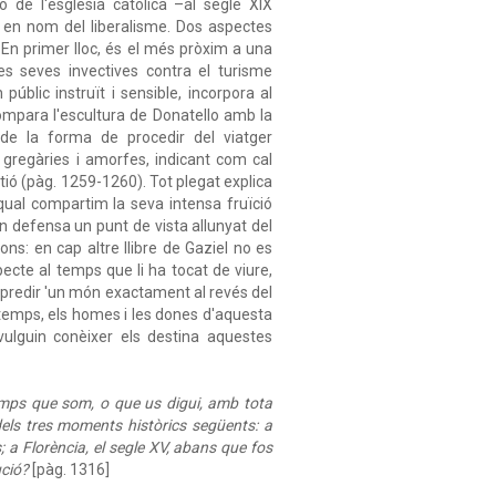
ó de l'església catòlica –al segle XIX
a en nom del liberalisme. Dos aspectes
. En primer lloc, és el més pròxim a una
les seves invectives contra el turisme
públic instruït i sensible, incorpora al
ompara l'escultura de Donatello amb la
de la forma de procedir del viatger
s gregàries i amorfes, indicant com cal
tió (pàg. 1259-1260). Tot plegat explica
l qual compartim la seva intensa fruïció
an defensa un punt de vista allunyat del
ns: en cap altre llibre de Gaziel no es
ecte al temps que li ha tocat de viure,
an predir 'un món exactament al revés del
 temps, els homes i les dones d'aquesta
l vulguin conèixer els destina aquestes
emps que som, o que us digui, amb tota
 dels tres moments històrics següents: a
 a Florència, el segle XV, abans que fos
ució?
[pàg. 1316]