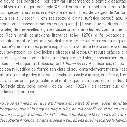
la figura del pontífex i per admirar l'incomparable sentit d'adaptaci
antiliberal i a mitjan del segle XX enfrontada a la doctrina comunist
distingeixen
L'home és el tot
dels anteriors llibres de viatges de l'autor
guia per al viatger –i em resisteixo a dir-ne turística perquè aquí 
organitzat i convencional es redupliquen. [...] I com que s'adreça a un 
catàleg de meravelles algunes dissertacions artístiques, com la que c
de Rodin, amb connexions literàries (pàg. 1270); o fa pedagogia 
espiritualment refinat que vol distanciar-se de les masses turístique
moure's per un museu prèvia exposició d'una petita teoria sobre la qües
que sovintegin les apel·lacions directes al lector, un recurs gràcies a
estètica i, alhora, pot establir un simulacre de diàleg, especialment qu
tòpic. [...] El segon tret peculiar del
L'home és el tot
concerneix el seu fo
palesa ni justifica de forma tan clara el seu distanciament mental resp
situat a les antípodes dels seus ideals. Una colla d'incidis, en efecte, f
paradís terrenal que jo estimo: el mateix que estimaven, en els millors
Florència xica, bella, sàvia i dolça' (pàg. 1322); i als lectors que e
definitives paraules:
¿Què us estimeu més, que em fingeixi encantat d'haver nascut en el t
franquesa, que si jo hagués pogut triar, hauria escollit de viure en un
Atenes, el segle V abans de J.C., i abans també que hi nasqués Sòcrates;
descoberta Amèrica; a París el segle XVIII, abans que hi esclatés la Revol