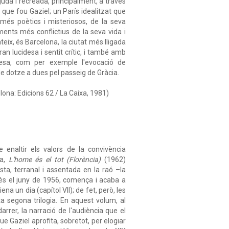
uda i recreada, principalment, a través
a que fou Gaziel; un París idealitzat que
 més poètics i misteriosos, de la seva
ents més conflictius de la seva vida i
eix, és Barcelona, la ciutat més lligada
an lucidesa i sentit crític, i també amb
resa, com per exemple l'evocació de
e dotze a dues pel passeig de Gràcia.
lona: Edicions 62 / La Caixa, 1981)
e enaltir els valors de la convivència
ra,
L'home és el tot (Florència)
(1962)
ista, terranal i assentada en la raó –la
mprès el juny de 1956, comença i acaba a
iena un dia (capítol VII); de fet, però, les
ta segona trilogia. En aquest volum, al
arrer, la narració de l'audiència que el
e Gaziel aprofita, sobretot, per elogiar