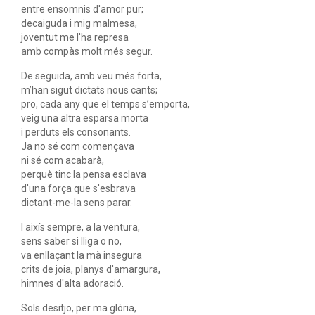
entre ensomnis d'amor pur;
decaiguda i mig malmesa,
joventut me l'ha represa
amb compàs molt més segur.
De seguida, amb veu més forta,
m’han sigut dictats nous cants;
pro, cada any que el temps s’emporta,
veig una altra esparsa morta
i perduts els consonants.
Ja no sé com començava
ni sé com acabarà,
perquè tinc la pensa esclava
d'una força que s'esbrava
dictant-me-la sens parar.
I aixís sempre, a la ventura,
sens saber si lliga o no,
va enllaçant la mà insegura
crits de joia, planys d'amargura,
himnes d'alta adoració.
Sols desitjo, per ma glòria,