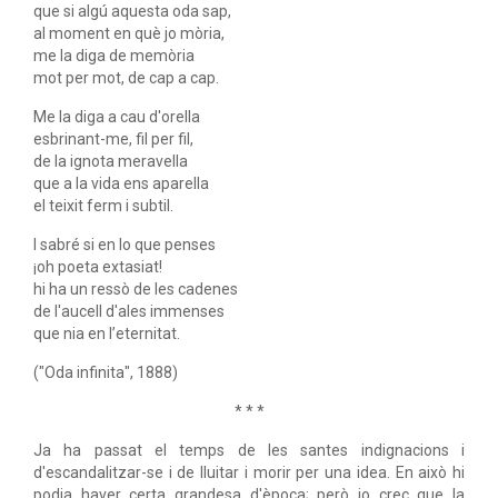
que si algú aquesta oda sap,
al moment en què jo mòria,
me la diga de memòria
mot per mot, de cap a cap.
Me la diga a cau d'orella
esbrinant-me, fil per fil,
de la ignota meravella
que a la vida ens aparella
el teixit ferm i subtil.
I sabré si en lo que penses
¡oh poeta extasiat!
hi ha un ressò de les cadenes
de l'aucell d'ales immenses
que nia en l’eternitat.
("Oda infinita", 1888)
* * *
Ja ha passat el temps de les santes indignacions i
d'escandalitzar-se i de lluitar i morir per una idea. En això hi
podia haver certa grandesa d'època; però jo crec que la