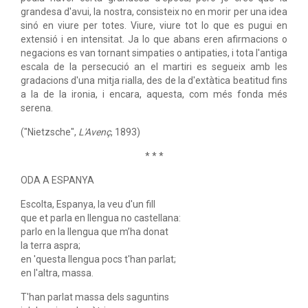
grandesa d'avui, la nostra, consisteix no en morir per una idea
sinó en viure per totes. Viure, viure tot lo que es pugui en
extensió i en intensitat. Ja lo que abans eren afirmacions o
negacions es van tornant simpaties o antipaties, i tota l'antiga
escala de la persecució an el martiri es segueix amb les
gradacions d'una mitja rialla, des de la d'extàtica beatitud fins
a la de la ironia, i encara, aquesta, com més fonda més
serena.
("Nietzsche",
L'Avenç
, 1893)
* * *
ODA A ESPANYA
Escolta, Espanya, la veu d'un fill
que et parla en llengua no castellana:
parlo en la llengua que m’ha donat
la terra aspra;
en 'questa llengua pocs t'han parlat;
en l'altra, massa.
T'han parlat massa dels saguntins