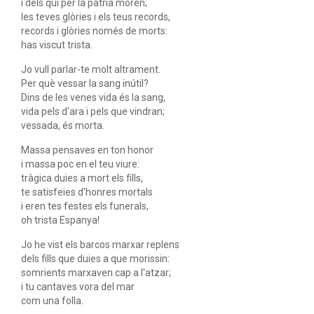
i dels qui per la pàtria moren;
les teves glòries i els teus records,
records i glòries només de morts:
has viscut trista.
Jo vull parlar-te molt altrament.
Per què vessar la sang inútil?
Dins de les venes vida és la sang,
vida pels d'ara i pels que vindran;
vessada, és morta.
Massa pensaves en ton honor
i massa poc en el teu viure:
tràgica duies a mort els fills,
te satisfeies d'honres mortals
i eren tes festes els funerals,
oh trista Espanya!
Jo he vist els barcos marxar replens
dels fills que duies a que morissin:
somrients marxaven cap a l'atzar;
i tu cantaves vora del mar
com una folla.