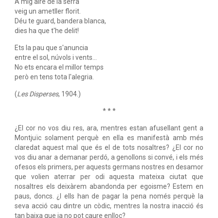
A mig aire de la serra
veig un ametller florit.
Déu te guard, bandera blanca,
dies ha que t'he delit!
Ets la pau que s'anuncia
entre el sol, núvols i vents...
No ets encara el millor temps
però en tens tota l'alegria.
(
Les Disperses
, 1904.)
* * *
¿El cor no vos diu res, ara, mentres estan afusellant gent a
Montjuïc solament perquè en ella es manifestà amb més
claredat aquest mal que és el de tots nosaltres? ¿El cor no
vos diu anar a demanar perdó, a genollons si convé, i els més
ofesos els primers, per aquests germans nostres en desamor
que volien aterrar per odi aquesta mateixa ciutat que
nosaltres els deixàrem abandonda per egoisme? Estem en
paus, doncs. ¿I ells han de pagar la pena només perquè la
seva acció cau dintre un còdic, mentres la nostra inacció és
tan baixa que ja no pot caure enlloc?