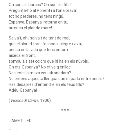
On són els barcos? On són els fills?
Pregunta-ho al Ponent i a l'ona brava:
tot ho perderes, no tens ningú.
Espanya, Espanya, retorna en tu,
arrenca el plor de mare!
Salva't, oh!, salva't de tant de mal;
que el plor et torni feconda, alegre i viva;
pensa en la vida que tens entorn:
aixeca el front,
somriu als set colors que hi ha en els núvols.
On ets, Espanya? No et veig enlloc.
No sents la meva veu atronadora?
No entens aquesta llengua que et parla entre perills?
Has desaprès d'entendre an els teus fills?
Adéu, Espanya!
(
Visions & Cants
, 1900)
* * *
L'AMETLLER