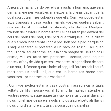
Aneu a demanar perdó per ells a la justícia humana, que serà
demanar-ne per vosaltres mateixos a la divina, davant de la
qual sou potser més culpables que ells. Com vos podeu estar
aixís tranquils a casa vostra i en els vostres quefers sabent
que un dia al bon solet del dematí, allà dalt de Montjuïc,
trauran del castell un home lligat, i el passaran per davant del
cel i del món i del mar, i del port que trafiqueja i de la ciutat
que s'aixeca indiferenta i poc a poc, ben poc a poc, perquè no
s'hagi d'esperar, el portaran a un racó de fosso, i allí quan
toqui l'hora, aquell home, aquella obra magna de Déu en cos i
ànima, viu, en totes ses potències i sentits, amb aquest
mateix afany de vida que teniu vosaltres, s'agenollarà de cara
a un mur, i li ficaran quatre bales al cap, i ell farà un salt i caurà
mort com un conill... ell, que era un home tan home com
vosaltres... potser més que vosaltres!
¿Com vos podeu estar a casa vostra, i asseure-us a taula
voltats de fills i posar-vos al llit amb la muller, i atendre a
vostres negocis, i que aquesta visió no se us posi al davant i
no us nuï el mos de pa en la gola, i no us glaci el petó als llavis i
no us privi d'atendre a tota altra cosa que no sia ella?