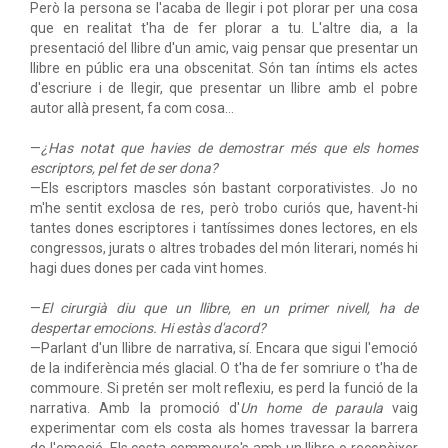
Però la persona se l'acaba de llegir i pot plorar per una cosa
que en realitat t'ha de fer plorar a tu. L'altre dia, a la
presentació del llibre d'un amic, vaig pensar que presentar un
llibre en públic era una obscenitat. Són tan íntims els actes
d'escriure i de llegir, que presentar un llibre amb el pobre
autor allà present, fa com cosa...
—
¿Has notat que havies de demostrar més que els homes
escriptors, pel fet de ser dona?
—Els escriptors mascles són bastant corporativistes. Jo no
m'he sentit exclosa de res, però trobo curiós que, havent-hi
tantes dones escriptores i tantíssimes dones lectores, en els
congressos, jurats o altres trobades del món literari, només hi
hagi dues dones per cada vint homes.
—
El cirurgià diu que un llibre, en un primer nivell, ha de
despertar emocions. Hi estàs d'acord?
—Parlant d'un llibre de narrativa, sí. Encara que sigui l'emoció
de la indiferència més glacial. O t'ha de fer somriure o t'ha de
commoure. Si pretén ser molt reflexiu, es perd la funció de la
narrativa. Amb la promoció d'
Un home de paraula
vaig
experimentar com els costa als homes travessar la barrera