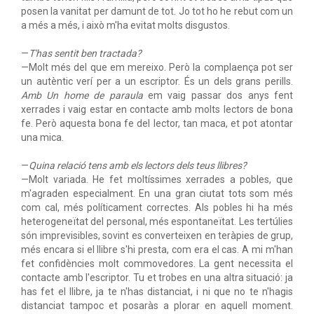
posen la vanitat per damunt de tot. Jo tot ho he rebut com un
a més a més, i això m'ha evitat molts disgustos.
—
T'has sentit ben tractada?
—Molt més del que em mereixo. Però la complaença pot ser
un autèntic verí per a un escriptor. És un dels grans perills.
Amb Un home de paraula
em vaig passar dos anys fent
xerrades i vaig estar en contacte amb molts lectors de bona
fe. Però aquesta bona fe del lector, tan maca, et pot atontar
una mica.
—
Quina relació tens amb els lectors dels teus llibres?
—Molt variada. He fet moltíssimes xerrades a pobles, que
m'agraden especialment. En una gran ciutat tots som més
com cal, més políticament correctes. Als pobles hi ha més
heterogeneïtat del personal, més espontaneïtat. Les tertúlies
són imprevisibles, sovint es converteixen en teràpies de grup,
més encara si el llibre s'hi presta, com era el cas. A mi m'han
fet confidències molt commovedores. La gent necessita el
contacte amb l'escriptor. Tu et trobes en una altra situació: ja
has fet el llibre, ja te n'has distanciat, i ni que no te n'hagis
distanciat tampoc et posaràs a plorar en aquell moment.