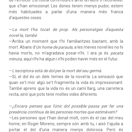
de l'emoció. Els costa commoure's amb un llibre o reconèixer
que s'han emocionat. Les dones tenim menys pudor, estem
més habituades a parlar d'una manera més franca
d'aquestes coses.
—
La mort t'ha tocat de prop. Als personatges d'aquesta
novel·la, també.
—Arriba un moment que t'hi familiaritzes bastant, amb la
mort. Abans d'
Un home de paraula
, a les meves novel·les no hi
havia morts, no m'agradava posar-n'hi. I ara ja és
pecata
minuta
, aquí n'hi ha algun i n'hi poden haver més en el futur.
—
L'escriptora està de dol per la mort del seu germà.
—Sí, el dol és un dels temes de la novel·la. La sensació que
quan se't mor algú se't fragmenta la vida és impressionant.
També aprens que la vida no és un camí llarg, una carretera
recta, sinó que pots tenir moltes vides diferents.
—
¿Encara penses que l'únic dol possible passa per fer una
presència contínua de les persones mortes que estimàvem?
—Les persones que t'han donat molt, com és el cas del meu
home, en Roger Moreno, sempre són amb tu, i això t'ajuda a
portar el dol d'una manera menys dolorosa. Però és