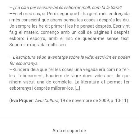
—
¿La clau per escriure bé és esborrar molt, com fa la Sara?
—En el meu cas, sí. Però segur que hi ha gent més endreçada
i més conscient que abans pensa les coses i després les diu.
Jo sempre les he dit primer i les he pensat després. Escrivint
faig el mateix, començo amb un doll de pàgines i després
esborro i esborro, amb el risc de quedar-me sense text.
Suprimir m'agrada moltíssim.
—
L'escriptura té un avantatge sobre la vida: escrivint es poden
fer esborranys.
—Kundera deia que fer les coses una vegada era com no fer-
les. Teòricament, hauríem de viure dues vides per dir que
n'hem viscut una de completa. La literatura et permet fer
esborranys i després millorar-los. […]
(
Eva Piquer
:
Avui Cultura
, 19 de novembre de 2009, p. 10-11)
Amb el suport de: