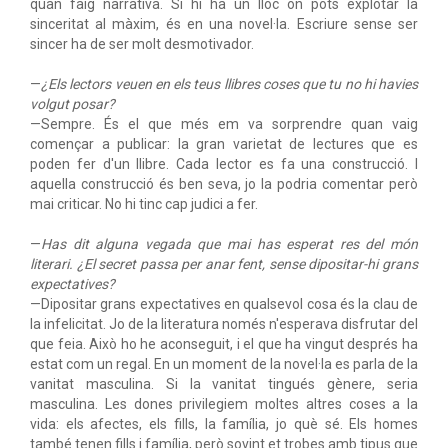
quan faig narrativa. Si hi ha un lloc on pots explotar la
sinceritat al màxim, és en una novel·la. Escriure sense ser
sincer ha de ser molt desmotivador.
—
¿Els lectors veuen en els teus llibres coses que tu no hi havies
volgut posar?
—Sempre. És el que més em va sorprendre quan vaig
començar a publicar: la gran varietat de lectures que es
poden fer d'un llibre. Cada lector es fa una construcció. I
aquella construcció és ben seva, jo la podria comentar però
mai criticar. No hi tinc cap judici a fer.
—
Has dit alguna vegada que mai has esperat res del món
literari. ¿El secret passa per anar fent, sense dipositar-hi grans
expectatives?
—Dipositar grans expectatives en qualsevol cosa és la clau de
la infelicitat. Jo de la literatura només n'esperava disfrutar del
que feia. Això ho he aconseguit, i el que ha vingut després ha
estat com un regal. En un moment de la novel·la es parla de la
vanitat masculina. Si la vanitat tingués gènere, seria
masculina. Les dones privilegiem moltes altres coses a la
vida: els afectes, els fills, la família, jo què sé. Els homes
també tenen fills i família, però sovint et trobes amb tipus que