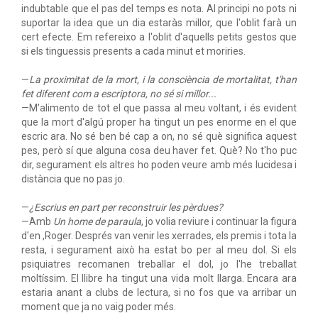
indubtable que el pas del temps es nota. Al principi no pots ni
suportar la idea que un dia estaràs millor, que l'oblit farà un
cert efecte. Em refereixo a l'oblit d'aquells petits gestos que
si els tinguessis presents a cada minut et moriries.
—
La proximitat de la mort, i la consciència de mortalitat, t'han
fet diferent com a escriptora, no sé si millor...
—M'alimento de tot el que passa al meu voltant, i és evident
que la mort d'algú proper ha tingut un pes enorme en el que
escric ara. No sé ben bé cap a on, no sé què significa aquest
pes, però sí que alguna cosa deu haver fet. Què? No t'ho puc
dir, segurament els altres ho poden veure amb més lucidesa i
distància que no pas jo.
—
¿Escrius en part per reconstruir les pèrdues?
—Amb
Un home de paraula
, jo volia reviure i continuar la figura
d'en ,Roger. Després van venir les xerrades, els premis i tota la
resta, i segurament això ha estat bo per al meu dol. Si els
psiquiatres recomanen treballar el dol, jo l'he treballat
moltíssim. El llibre ha tingut una vida molt llarga. Encara ara
estaria anant a clubs de lectura, si no fos que va arribar un
moment que ja no vaig poder més.