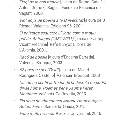
Elogi de la constància
[a cura de Rafael Català i
Antoni Gómez]. Sagunt: Fundació Bancaixa de
Sagunt, 2000.
Vint anys de poesia a la Universitat
[a cura de J.
Ricard]. València: Edicions 96, 2001.
El paisatge seductor. L'Horta com a motiu
poètic. Antologia (1881-2001)
[a cura de Josep
Vicent Frechina]. Rafelbunyol: Llibres de
L'Aljamia, 2001.
Racó de poesia
[a cura d'Encarna Barreda].
València: Brosquil, 2003.
62 poemes per l’Ovidi
[a cura de Manel
Rodríguez Castelló]. València: Brosquil, 2008.
Qui no ha sentit la fredor de la desfeta no podrà
dir-se humà. Poemes per a Jaume Pérez
Montaner.
València: Ca Revolta, 2013.
Els déus no abandonen Antoni. Homenatge a
Antoni Ferrer
. Benicarló: Onada, 2015.
Entre mots i versos
. Alacant: Universitat, 2016.