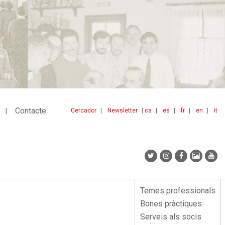
Contacte
Cercador
Newsletter
ca
es
fr
en
it
Menu
idiomes
top
Temes professionals
Menu
Bones pràctiques
lateral
Serveis als socis