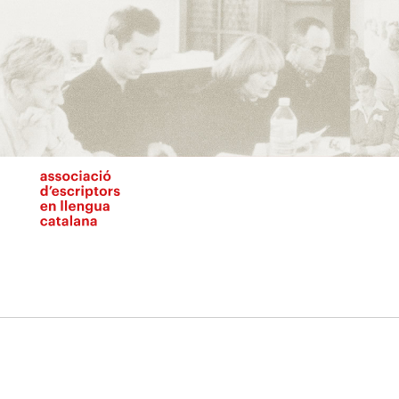
Vés
al
contingut
N
pr