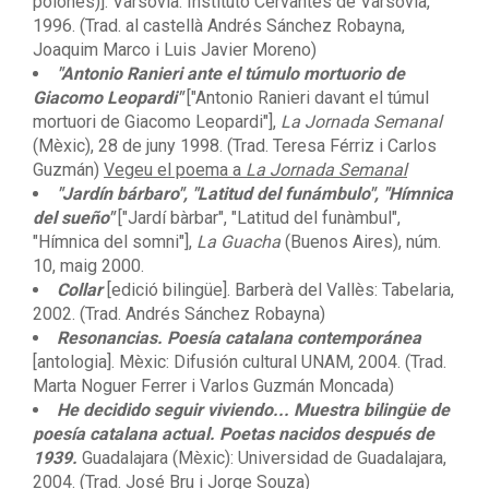
polonès)]. Varsòvia: Instituto Cervantes de Varsòvia,
1996. (Trad. al castellà Andrés Sánchez Robayna,
Joaquim Marco i Luis Javier Moreno)
"Antonio Ranieri ante el túmulo mortuorio de
Giacomo Leopardi"
["Antonio Ranieri davant el túmul
mortuori de Giacomo Leopardi"],
La Jornada Semanal
(Mèxic), 28 de juny 1998. (Trad. Teresa Férriz i Carlos
Guzmán)
Vegeu el poema a
La Jornada Semanal
"Jardín bárbaro", "Latitud del funámbulo", "Hímnica
del sueño"
["Jardí bàrbar", "Latitud del funàmbul",
"Hímnica del somni"],
La Guacha
(Buenos Aires), núm.
10, maig 2000.
Collar
[edició bilingüe]. Barberà del Vallès: Tabelaria,
2002. (Trad. Andrés Sánchez Robayna)
Resonancias. Poesía catalana contemporánea
[antologia]. Mèxic: Difusión cultural UNAM, 2004. (Trad.
Marta Noguer Ferrer i Varlos Guzmán Moncada)
He decidido seguir viviendo... Muestra bilingüe de
poesía catalana actual. Poetas nacidos después de
1939.
Guadalajara (Mèxic): Universidad de Guadalajara,
2004. (Trad. José Bru i Jorge Souza)