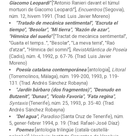
Giacomo Leopardi"
["Antonio Ranieri davant el túmul
mortuori de Giacomo Leopardi"],
Encuentros
(Segovia),
núm. 12, hivern 1991. (Trad. Luis Javier Moreno)
"Tratado de mecánica sentimental", "Escruta el
tiempo", "Besolar", "Mi tierra", "Razón de azar",
"Hímnica del sueño"
["Tractat de mecànica sentimental",
"Guaita el temps...", "Besolar", "La meva terra", "Raó
d'atzar", "Hímnica del somni"],
RevistAtlàntica de Poseía
(Cadis), núm. 4, 1992, p. 67-76. (Trad. Luis Javier
Moreno)
Poesía catalana contemporánea
[antologia],
Litoral
(Torremolinos, Màlaga), núm. 199-200, 1993, p. 119-
131. (Trad. Andrés Sánchez Robayna)
"Jardín bárbaro (dos fragmentos)", "Desnudo en
Butzenit", "Dunas", "Vicolo Favoria", "Fata regina",
Syntaxis
(Tenerife), núm. 25, 1993, p. 35-40. (Trad.
Andrés Sánchez Robayna)
"Del agua",
Paradiso
(Santa Cruz de Tenerife), núm.
5, gener-febrer 1994, p. 19. (Trad. Rafael-José Díaz)
Poemes
[antologia trilingüe (català-castellà-