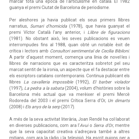
marcar tota una època de l'articulisme en català. El 1982
guanya el premi Ciutat de Barcelona de periodisme.
Per aleshores ja havia publicat els seus primers llibres
narratius,
Sumari d’homicida
(1978), que havia guanyat el
premi Víctor Català l'any anterior, i
Llibre de figuracions
(1981). No obstant això, les seves publicacions es veuen
interrompudes fins al 1988, quan obté un notable èxit de
crítica i lectors amb
Consultori sentimental de Cecília Bibiloni
.
A partir d'aquest moment, comença una línia de novel·les i
llibres de narracions que es caracteritza sobretot pel seu
marcat sentit de la ironia, un aspecte que el fa destacar entre
els escriptors catalans contemporanis. Continua publicant els
llibres
La cavalleria impossible
(1992),
El barber violador
(1997),
La pedra a la sabata
(2004), volum d'històries sobre la
Barcelona més actual que va merèixer el premi Mercè
Rodoreda del 2003 i el premi Crítica Serra d'Or,
Un dimarts
(2008) i
Els anys de la serp
(2017).
A més de la seva activitat literària, Joan Rendé ha col·laborat
en diverses publicacions, com ara l'
Avui
o
Serra d'Or
, mentre
que la seva capacitat creativa s'adreçava també a altres
mitjans, com ara la ràdio i la televisió. Ha escrit guions per a