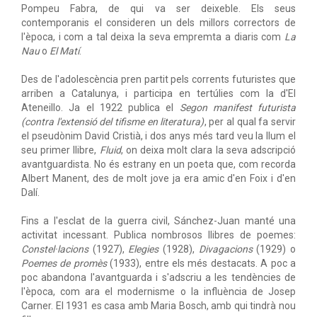
Pompeu Fabra, de qui va ser deixeble. Els seus
contemporanis el consideren un dels millors correctors de
l'època, i com a tal deixa la seva empremta a diaris com
La
Nau
o
El Matí
.
Des de l'adolescència pren partit pels corrents futuristes que
arriben a Catalunya, i participa en tertúlies com la d'El
Ateneillo. Ja el 1922 publica el
Segon manifest futurista
(contra l'extensió del tifisme en literatura)
, per al qual fa servir
el pseudònim David Cristià, i dos anys més tard veu la llum el
seu primer llibre,
Fluid
, on deixa molt clara la seva adscripció
avantguardista. No és estrany en un poeta que, com recorda
Albert Manent, des de molt jove ja era amic d'en Foix i d'en
Dalí.
Fins a l'esclat de la guerra civil, Sánchez-Juan manté una
activitat incessant. Publica nombrosos llibres de poemes:
Constel·lacions
(1927),
Elegies
(1928),
Divagacions
(1929) o
Poemes de promès
(1933), entre els més destacats. A poc a
poc abandona l'avantguarda i s'adscriu a les tendències de
l'època, com ara el modernisme o la influència de Josep
Carner. El 1931 es casa amb Maria Bosch, amb qui tindrà nou