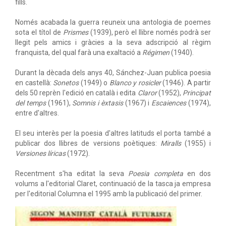
fills.
Només acabada la guerra reuneix una antologia de poemes
sota el títol de
Prismes
(1939), però el llibre només podrà ser
llegit pels amics i gràcies a la seva adscripció al règim
franquista, del qual farà una exaltació a
Régimen
(1940).
Durant la dècada dels anys 40, Sánchez-Juan publica poesia
en castellà:
Sonetos
(1949) o
Blanco y rosicler
(1946). A partir
dels 50 reprèn l'edició en català i edita
Claror
(1952),
Principat
del temps
(1961),
Somnis i èxtasis
(1967) i
Escaiences
(1974),
entre d'altres.
El seu interès per la poesia d'altres latituds el porta també a
publicar dos llibres de versions poètiques:
Miralls
(1955) i
Versiones líricas
(1972).
Recentment s'ha editat la seva
Poesia completa
en dos
volums a l'editorial Claret, continuació de la tasca ja empresa
per l'editorial Columna el 1995 amb la publicació del primer.