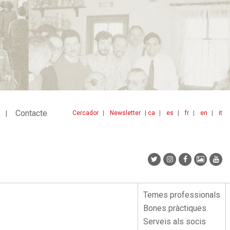
Contacte
Cercador
Newsletter
ca
es
fr
en
it
Menu
idiomes
top
Temes professionals
Menu
Bones pràctiques
lateral
Serveis als socis