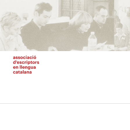
Vés
al
contingut
N
pr