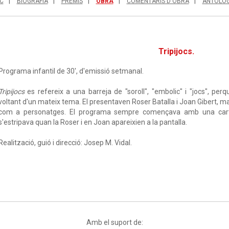
C
BIOGRAFIA
PREMIS
OBRA
COMENTARIS D'OBRA
ANTOLOG
Tripijocs.
Programa infantil de 30', d'emissió setmanal.
Tripijocs
es refereix a una barreja de "soroll", "embolic" i "jocs", per
voltant d'un mateix tema. El presentaven Roser Batalla i Joan Gibert, m
com a personatges. El programa sempre començava amb una carta 
s'estripava quan la Roser i en Joan apareixien a la pantalla.
Realització, guió i direcció: Josep M. Vidal.
Amb el suport de: