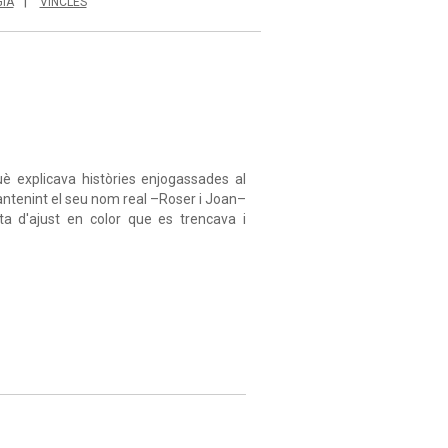
IA
VINCLES
què explicava històries enjogassades al
antenint el seu nom real –Roser i Joan–
d'ajust en color que es trencava i