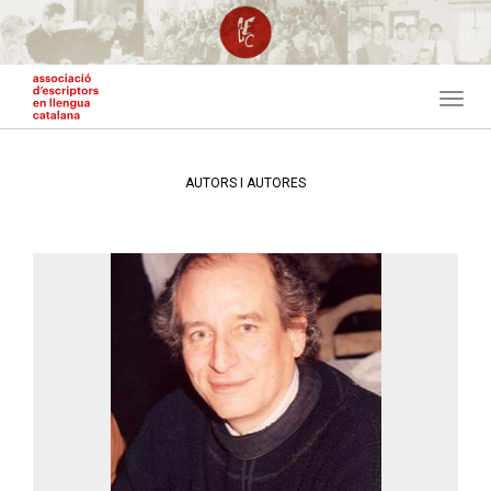
Vés
al
contingut
Toggl
navig
AUTORS I AUTORES