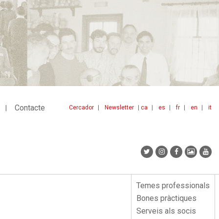
Contacte
Cercador
Newsletter
ca
es
fr
en
it
Menu
idiomes
top
Temes professionals
Menu
Bones pràctiques
lateral
Serveis als socis