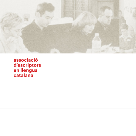
Vés
al
contingut
N
pr