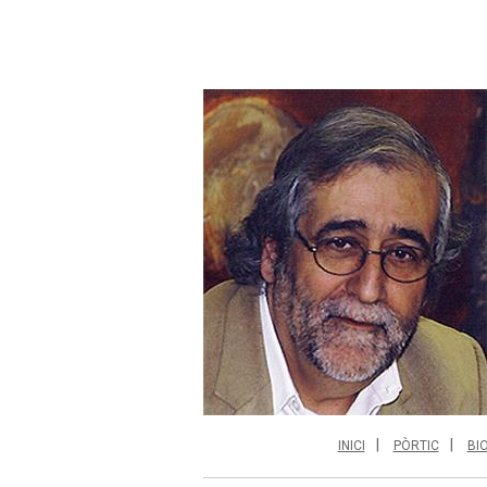
INICI
PÒRTIC
BI