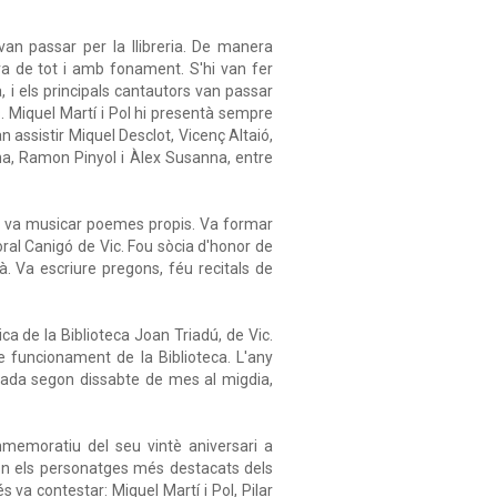
 van passar per la llibreria. De manera
ava de tot i amb fonament. S'hi van fer
i els principals cantautors van passar
. Miquel Martí i Pol hi presentà sempre
van assistir Miquel Desclot, Vicenç Altaió,
a, Ramon Pinyol i Àlex Susanna, entre
 i va musicar poemes propis. Va formar
oral Canigó de Vic. Fou sòcia d'honor de
. Va escriure pregons, féu recitals de
a de la Biblioteca Joan Triadú, de Vic.
te funcionament de la Biblioteca. L'any
 cada segon dissabte de mes al migdia,
emoratiu del seu vintè aniversari a
 són els personatges més destacats dels
s va contestar: Miquel Martí i Pol, Pilar