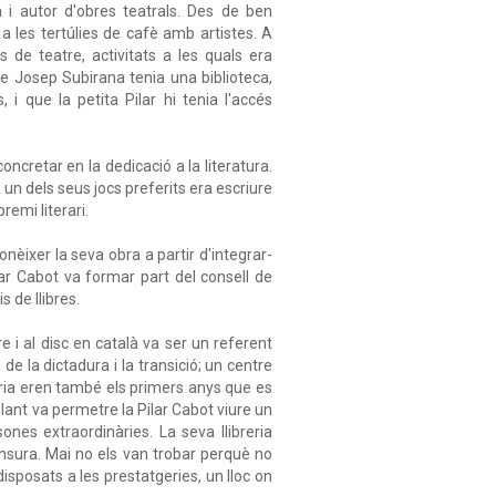
 i autor d'obres teatrals. Des de ben
a les tertúlies de cafè amb artistes. A
 de teatre, activitats a les quals era
ue Josep Subirana tenia una biblioteca,
i que la petita Pilar hi tenia l'accés
ncretar en la dedicació a la literatura.
 un dels seus jocs preferits era escriure
remi literari.
onèixer la seva obra a partir d'integrar-
ar Cabot va formar part del consell de
s de llibres.
e i al disc en català va ser un referent
 de la dictadura i la transició; un centre
breria eren també els primers anys que es
llant va permetre la Pilar Cabot viure un
ones extraordinàries. La seva llibreria
censura. Mai no els van trobar perquè no
sposats a les prestatgeries, un lloc on