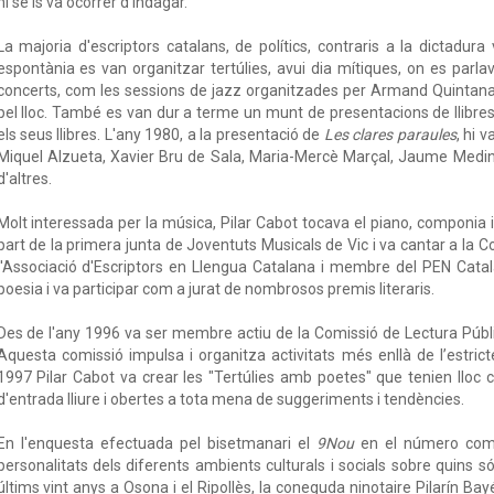
ni se'ls va ocórrer d'indagar.
La majoria d'escriptors catalans, de polítics, contraris a la dictadura
espontània es van organitzar tertúlies, avui dia mítiques, on es parl
concerts, com les sessions de jazz organitzades per Armand Quintana, 
pel lloc. També es van dur a terme un munt de presentacions de llibres
els seus llibres. L'any 1980, a la presentació de
Les clares paraules
, hi 
Miquel Alzueta, Xavier Bru de Sala, Maria-Mercè Marçal, Jaume Medin
d'altres.
Molt interessada per la música, Pilar Cabot tocava el piano, componia
part de la primera junta de Joventuts Musicals de Vic i va cantar a la C
l'Associació d'Escriptors en Llengua Catalana i membre del PEN Català
poesia i va participar com a jurat de nombrosos premis literaris.
Des de l'any 1996 va ser membre actiu de la Comissió de Lectura Públic
Aquesta comissió impulsa i organitza activitats més enllà de l’estric
1997 Pilar Cabot va crear les "Tertúlies amb poetes" que tenien lloc
d'entrada lliure i obertes a tota mena de suggeriments i tendències.
En l'enquesta efectuada pel bisetmanari el
9Nou
en el número comm
personalitats dels diferents ambients culturals i socials sobre quins
últims vint anys a Osona i el Ripollès, la coneguda ninotaire Pilarín Bayé