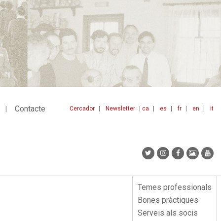
Contacte
Cercador
Newsletter
ca
es
fr
en
it
Menu
idiomes
top
Temes professionals
Menu
Bones pràctiques
lateral
Serveis als socis