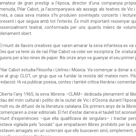
amateur de gran prestigi a l'època, director d'una companyia pròpia
menuda, Pilar Cabot, ja l'acompanyava als assaigs als teatres de Vic i 
més, a casa seva mateix s'hi produïen sovintejats concerts i lectures
present i que seguia amb tot l'interès. És molt important ressenyar q
essencialment teatral, conformada per uns quants milers de volums, 
plenament obert.
El munt de llavors creatives que varen amarar la seva infantesa es va co
Des que va tenir ús de raó Pilar Cabot va voler ser escriptora. De criatura
guions per a les nines de paper. Als onze anys va guanyar el seu primer p
Pilar Cabot estudia Filosofia i Lletres i Música. Va començar a donar a c
se al grup CLOT, un grup que va fundar la revista del mateix nom. Pil
redacció. Hi va publicar poesia, contes i també crítica literària i comentari
Oberta l'any 1965, la seva llibreria –CLAM– dedicada plenament al llibr
clau del món cultural i polític de la ciutat de Vic i d'Osona durant l'època
molt viu de difusió de la literatura catalana. Els primers anys de la lli
començaren a crear editorials. El fet d'estar darrera el taulell tot aconse
munt d'experiències –que ella qualificava de singulars– i tractar pers
estava vigilada pels "socials" que empaitaven llibres prohibits per la 
estaven amagats en un soterrani que ells buscaven sinó, simplement, di