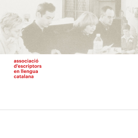
Vés
al
contingut
N
pr