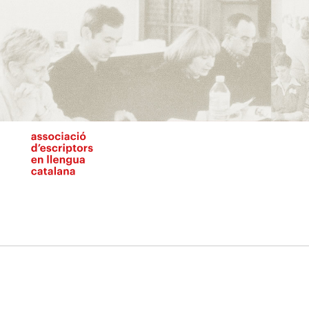
Vés
al
contingut
N
pr