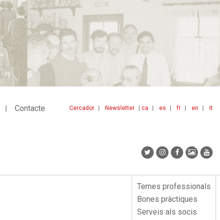
Contacte
Cercador
Newsletter
ca
es
fr
en
it
Menu
idiomes
top
Temes professionals
Menu
Bones pràctiques
lateral
Serveis als socis