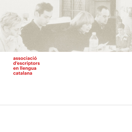
Vés
al
contingut
N
pr