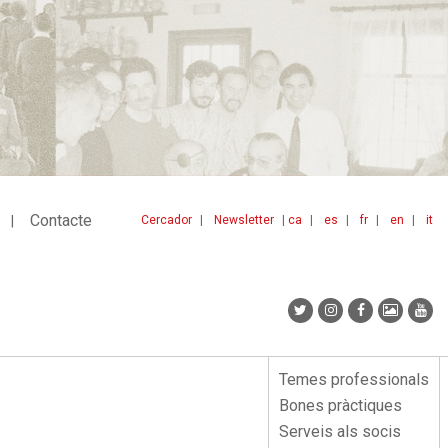
Contacte
Cercador
Newsletter
ca
es
fr
en
it
Menu
idiomes
top
Temes professionals
Menu
Bones pràctiques
lateral
Serveis als socis