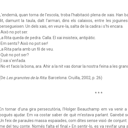
L'endemà, quan torna de l'escola, troba l'habitació plena de xais. Han bai
llit, damunt la taula, dalt l'armari, dins els calaixos, entre les joguines
persegueixen. Un dels xais, en veure-la, salta de la cadira i s'hi encara.
-Això no pot ser.
La Rita queda de pedra. Calla. El xai insisteix, antipàtic.
-Em sents? Això no pot ser!
La Rita parla amb un fil de veu.
-Què no pot ser?
El xai s'enfada.
-No et facis la bona, ara. Ahir a la nit vas donar la nostra feina a les gr
(De
Les granotes de la Rita
. Barcelona: Cruïlla, 2002, p. 26)
* * *
En tornar d'una gira persecutòria, l'Holger Beauchamp em va venir a v
pogués ajudar. Em va costar saber de què m'estava parlant. Gairebé 
Un feix de paraules massa espaiades, com dites sense visió de conjunt
me del teu conte. Només falta el final.» En sentir-lo, es va revifar una 