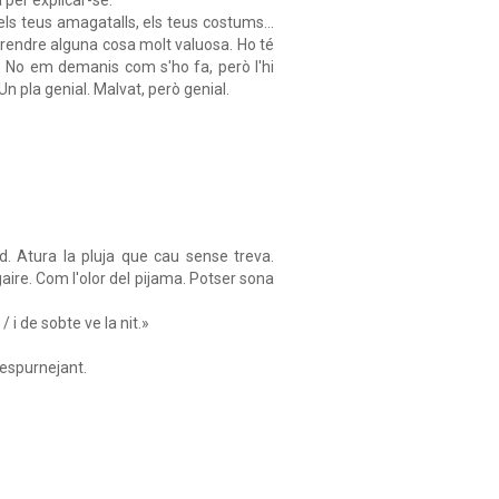
ls teus amagatalls, els teus costums...
rendre alguna cosa molt valuosa. Ho té
ell. No em demanis com s'ho fa, però l'hi
Un pla genial. Malvat, però genial.
d. Atura la pluja que cau sense treva.
gaire. Com l'olor del pijama. Potser sona
 i de sobte ve la nit.»
 espurnejant.