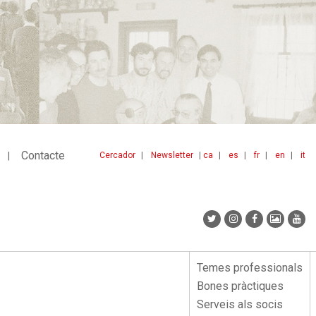
Contacte
Cercador
Newsletter
ca
es
fr
en
it
Menu
idiomes
top
Temes professionals
Menu
Bones pràctiques
lateral
Serveis als socis