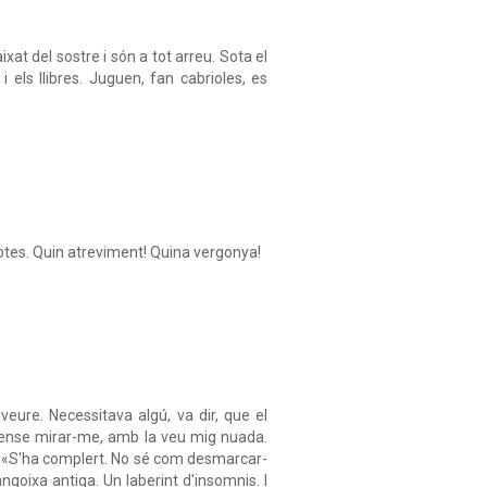
xat del sostre i són a tot arreu. Sota el
 i els llibres. Juguen, fan cabrioles, es
anotes. Quin atreviment! Quina vergonya!
eure. Necessitava algú, va dir, que el
sense mirar-me, amb la veu mig nuada.
. «S'ha complert. No sé com desmarcar-
angoixa antiga. Un laberint d'insomnis. I