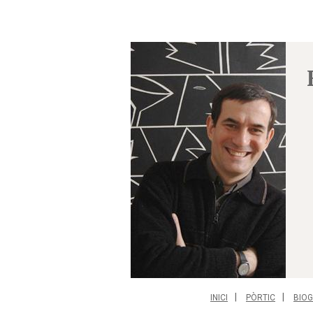
INICI
PÒRTIC
BIOG