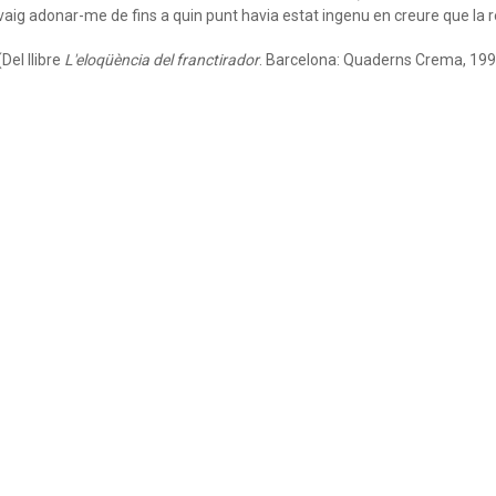
vaig adonar-me de fins a quin punt havia estat ingenu en creure que la r
(Del llibre
L'eloqüència del franctirador
. Barcelona: Quaderns Crema, 1998