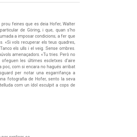
b prou feines que es deia Hofer, Walter
particular de Göring, i que, quan s'ho
stumada a imposar condicions; a fer que
es. «Si vols recuperar els teus quadres,
anco els ulls i el veig. Sense ombres.
s núvols amenaçadors. «Tu tries. Però no
 ofeguen les últimes escletxes d'aire
 a poc, com si encara no hagués arribat
esguard per notar una esgarrifança a
guna fotografia de Hofer, sento la seva
ntelluda com un ídol esculpit a cops de
 per explicar-se.