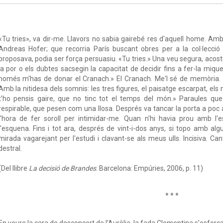
«Tu tries», va dir-me. Llavors no sabia gairebé res d'aquell home. Am
Andreas Hofer; que recorria París buscant obres per a la col·lecció 
proposava, podia ser força persuasiu. «Tu tries.» Una veu segura, aco
la por o els dubtes sacsegin la capacitat de decidir fins a fer-la miqu
només m'has de donar el Cranach.» El Cranach. Me'l sé de memòria. T
Amb la nitidesa dels somnis: les tres figures, el paisatge escarpat, el
t'ho pensis gaire, que no tinc tot el temps del món.» Paraules que
respirable, que pesen com una llosa. Després va tancar la porta a poc
l'hora de fer soroll per intimidar-me. Quan n'hi havia prou amb l'
l'esquena. Fins i tot ara, després de vint-i-dos anys, si topo amb al
mirada vagarejant per l'estudi i clavant-se als meus ulls. Incisiva. Ca
destral.
(Del llibre
La decisió de Brandes
. Barcelona: Empúries, 2006, p. 11)
* * *
En veure la cara de desconcert de l'Aurèlia, la fada Clementina s'esforça