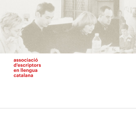
Vés
al
contingut
N
pr