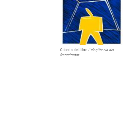
Coberta del llibre
L'eloqüència del
franctirador
.