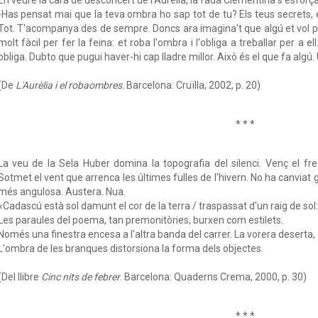
-Has pensat mai que la teva ombra ho sap tot de tu? Els teus secrets, e
Tot. T'acompanya des de sempre. Doncs ara imagina't que algú et vol p
molt fàcil per fer la feina: et roba l'ombra i l'obliga a treballar per a 
obliga. Dubto que pugui haver-hi cap lladre millor. Això és el que fa algú. 
(De
L'Aurèlia i el robaombres
. Barcelona: Cruïlla, 2002, p. 20)
* * *
La veu de la Sela Huber domina la topografia del silenci. Venç el fre
Sotmet el vent que arrenca les últimes fulles de l'hivern. No ha canviat 
més angulosa. Austera. Nua.
«Cadascú està sol damunt el cor de la terra / traspassat d'un raig de sol: /
Les paraules del poema, tan premonitòries, burxen com estilets.
Només una finestra encesa a l'altra banda del carrer. La vorera deserta,
L'ombra de les branques distorsiona la forma dels objectes.
(Del llibre
Cinc nits de febrer
. Barcelona: Quaderns Crema, 2000, p. 30)
* * *