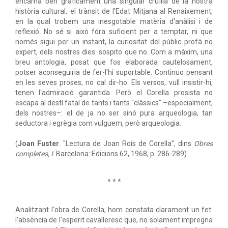
encarna ben gràficament una singular cruïlla de la nostra
història cultural, el trànsit de l'Edat Mitjana al Renaixement,
en la qual trobem una inesgotable matèria d'anàlisi i de
reflexió. No sé si això fóra suficient per a temptar, ni que
només sigui per un instant, la curiositat del públic profà no
expert, dels nostres dies: sospito que no. Com a màxim, una
breu antologia, posat que fos elaborada cautelosament,
potser aconseguiria de fer-l'hi suportable. Continuo pensant
en les seves proses, no cal dir-ho. Els versos, vull insistir-hi,
tenen l'admiració garantida. Però el Corella prosista no
escapa al destí fatal de tants i tants "clàssics" –especialment,
dels nostres–: el de ja no ser sinó pura arqueologia, tan
seductora i egrègia com vulguem, però arqueologia.
(
Joan Fuster
. "Lectura de Joan Roís de Corella", dins
Obres
completes, I
. Barcelona: Edicions 62, 1968, p. 286-289)
* * *
Analitzant l'obra de Corella, hom constata clarament un fet:
l'absència de l'esperit cavalleresc que, no solament impregna