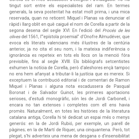
tingut sort entre els especialistes del ram. En termes
generals, la seva posteritat ha estat molt prima, i una mica
reservada, quan no reticent. Miquel i Planas va denunciar el
ràpid i llarg oblit en què caigué el nom de Corella a partir de la
segona desena del segle XVI. En l'edició del
Procés de les
olives
del 1561, l'"epístola proemial" d'Onofre Almudéver, que
evoca els literats valencians més il·lustres de la centúria
anterior, ja no cita el seu nom, i la mateixa indiferència o
ignorància es repeteix en tots els llocs on la menció fóra
previsible, fins al segle XVIII. Els bibliògrafs setcentistes
exhumen la notícia de Corella, però d'aleshores ençà tampoc
no ens hem afanyat a tributar-li la justícia que es mereix. Si
exceptuem la contribució editorial i de comentari de Ramon
Miquel i Planas i alguna nota escadussera de Pasqual
Boronat i de Salvador Guinot, les primeres aportacions
serioses, d'estudi monogràfic, són les de Jordi Carbonell, i
encara no tan extenses i completes com ell ens havia
promès. Naturalment, en totes les històries de la literatura
catalana antiga, Corella hi té dedicat un espai més o menys
generós: en la de Jordi Rubió, per exemple, un parell de
pàgines; en la de Martí de Riquer, una cinquantena. Però, tot
plegat, s'hi adverteix una mena de desgana o d'insensibilitat