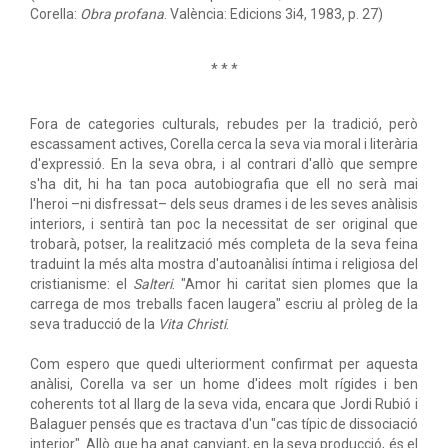
Corella:
Obra profana
. València: Edicions 3i4, 1983, p. 27)
* * *
Fora de categories culturals, rebudes per la tradició, però
escassament actives, Corella cerca la seva via moral i literària
d'expressió. En la seva obra, i al contrari d'allò que sempre
s'ha dit, hi ha tan poca autobiografia que ell no serà mai
l'heroi –ni disfressat– dels seus drames i de les seves anàlisis
interiors, i sentirà tan poc la necessitat de ser original que
trobarà, potser, la realització més completa de la seva feina
traduint la més alta mostra d'autoanàlisi íntima i religiosa del
cristianisme: el
Salteri
. "Amor hi caritat sien plomes que la
carrega de mos treballs facen laugera" escriu al pròleg de la
seva traducció de la
Vita Christi
.
Com espero que quedi ulteriorment confirmat per aquesta
anàlisi, Corella va ser un home d'idees molt rígides i ben
coherents tot al llarg de la seva vida, encara que Jordi Rubió i
Balaguer pensés que es tractava d'un "cas típic de dissociació
interior". Allò que ha anat canviant, en la seva producció, és el