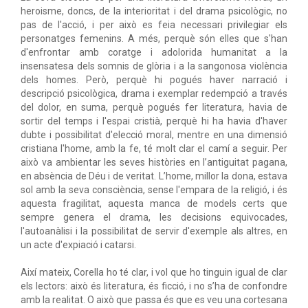
heroisme, doncs, de la interioritat i del drama psicològic, no
pas de l'acció, i per això es feia necessari privilegiar els
personatges femenins. A més, perquè són elles que s'han
d'enfrontar amb coratge i adolorida humanitat a la
insensatesa dels somnis de glòria i a la sangonosa violència
dels homes. Però, perquè hi pogués haver narració i
descripció psicològica, drama i exemplar redempció a través
del dolor, en suma, perquè pogués fer literatura, havia de
sortir del temps i l'espai cristià, perquè hi ha havia d'haver
dubte i possibilitat d'elecció moral, mentre en una dimensió
cristiana l'home, amb la fe, té molt clar el camí a seguir. Per
això va ambientar les seves històries en l’antiguitat pagana,
en absència de Déu i de veritat. L’home, millor la dona, estava
sol amb la seva consciència, sense l'empara de la religió, i és
aquesta fragilitat, aquesta manca de models certs que
sempre genera el drama, les decisions equivocades,
l'autoanàlisi i la possibilitat de servir d'exemple als altres, en
un acte d'expiació i catarsi.
Així mateix, Corella ho té clar, i vol que ho tinguin igual de clar
els lectors: això és literatura, és ficció, i no s’ha de confondre
amb la realitat. O això que passa és que es veu una cortesana