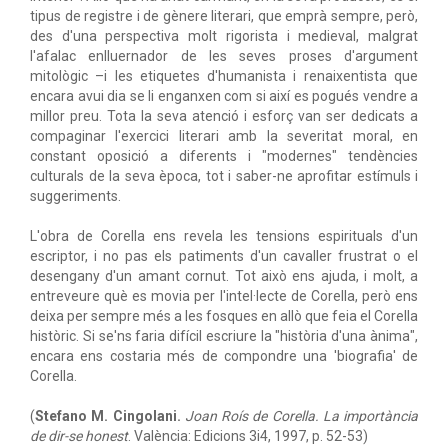
tipus de registre i de gènere literari, que emprà sempre, però,
des d'una perspectiva molt rigorista i medieval, malgrat
l'afalac enlluernador de les seves proses d'argument
mitològic –i les etiquetes d'humanista i renaixentista que
encara avui dia se li enganxen com si així es pogués vendre a
millor preu. Tota la seva atenció i esforç van ser dedicats a
compaginar l'exercici literari amb la severitat moral, en
constant oposició a diferents i "modernes" tendències
culturals de la seva època, tot i saber-ne aprofitar estímuls i
suggeriments.
L'obra de Corella ens revela les tensions espirituals d'un
escriptor, i no pas els patiments d'un cavaller frustrat o el
desengany d'un amant cornut. Tot això ens ajuda, i molt, a
entreveure què es movia per l'intel·lecte de Corella, però ens
deixa per sempre més a les fosques en allò que feia el Corella
històric. Si se'ns faria difícil escriure la "història d'una ànima",
encara ens costaria més de compondre una 'biografia' de
Corella.
(
Stefano M. Cingolani.
Joan Roís de Corella. La importància
de dir-se honest
. València: Edicions 3i4, 1997, p. 52-53)