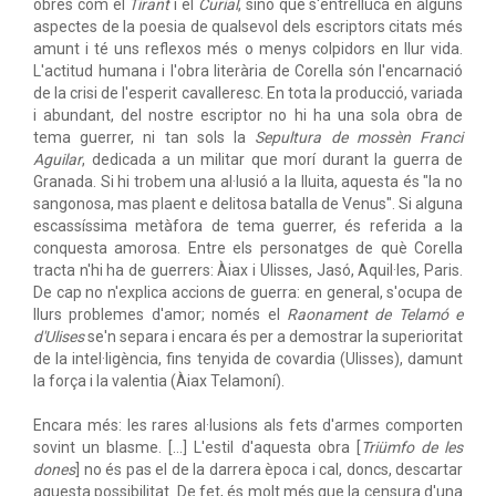
obres com el
Tirant
i el
Curial
, sinó que s'entrelluca en alguns
aspectes de la poesia de qualsevol dels escriptors citats més
amunt i té uns reflexos més o menys colpidors en llur vida.
L'actitud humana i l'obra literària de Corella són l'encarnació
de la crisi de l'esperit cavalleresc. En tota la producció, variada
i abundant, del nostre escriptor no hi ha una sola obra de
tema guerrer, ni tan sols la
Sepultura de mossèn Franci
Aguilar
, dedicada a un militar que morí durant la guerra de
Granada. Si hi trobem una al·lusió a la lluita, aquesta és "la no
sangonosa, mas plaent e delitosa batalla de Venus". Si alguna
escassíssima metàfora de tema guerrer, és referida a la
conquesta amorosa. Entre els personatges de què Corella
tracta n'hi ha de guerrers: Àiax i Ulisses, Jasó, Aquil·les, Paris.
De cap no n'explica accions de guerra: en general, s'ocupa de
llurs problemes d'amor; només el
Raonament de Telamó e
d'Ulises
se'n separa i encara és per a demostrar la superioritat
de la intel·ligència, fins tenyida de covardia (Ulisses), damunt
la força i la valentia (Àiax Telamoní).
Encara més: les rares al·lusions als fets d'armes comporten
sovint un blasme. […] L'estil d'aquesta obra [
Triümfo de les
dones
] no és pas el de la darrera època i cal, doncs, descartar
aquesta possibilitat. De fet, és molt més que la censura d'una