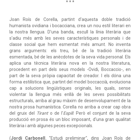
* * *
Joan Roís de Corella, partint d'aquesta doble tradició
humanista ovidiana i bocacciana, crea un nou estil literari en
la nostra llengua. D'una banda, escull la línia literària que
s'adiu més amb les seves característiques personals i de
classe social que hem esmentat més amunt. No inventa
grans arguments: els treu, bé de la tradició literària
esmentada, bé de les anècdotes de la seva vida personal. Els
aplica una tècnica literària nova en la nostra literatura,
procedent en part dels seus models -Ovidi, Boccaccio-, en
part de la seva pròpia capacitat de creador. I els dóna una
forma estilística que, partint del model boccaccià, evoluciona
cap a solucions lingüístiques originals, les quals, sense
violentar la llengua més enllà de les seves possibilitats
estructurals, arriba al grau màxim de desenvolupament de la
nostra prosa humanística. Corella no arriba a crear cap obra
del gruix del
Tirant
o de l'
Espill
. Però el conjunt de la seva
producció en prosa és un bloc imposant, d'una gran qualitat
literària i amb algunes peces excepcionals.
(
Jordi Carbonell.
"Estudi preliminar", dins Joan Roís de