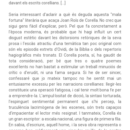
davant els escrits corellians. […]
Seria interessant d'aclarir a què és deguda aquesta "mala
fortuna" literària que acaça Joan Roís de Corella. No crec que
sigui gens fàcil d'explicar, però. Pel que fa concretament a
l'època moderna, és probable que hi hagi influït un cert
disgust estètic davant les distorsions retòriques de la seva
prosa i l'escàs atractiu d'una temàtica tan poc original com
són els episodis extrets d'Ovidi, de la Bíblia o dels repertoris
hagiogràfics més tronats. El Corella poeta, sí, ha gaudit de
tota consideració, per bé que tres o quatre poemes
excel·lents no han bastat a estimular un treball minuciós de
crític o d'erudit, ni una fama segura. Si he de ser sincer,
confessaré que jo mateix tampoc no he sentit mai un
entusiasme excessiu per les narracions corellianes: llegir-les
constitueix una operació fatigosa, i cal tenir molt bona fe per
a emprendre-la. L'ampul·lositat de dicció, la sintaxi torturada,
l'espinguet sentimental permanent que s'hi percep, la
truculència lacrimògena de les escenes, són trets capaços
d'impacientar el lector més resignat. I tanmateix, Corella és
un gran escriptor: a escala nacional, una figura de primera fila.
En sabia, d'escriure, aquell home, i la seva obra representa o