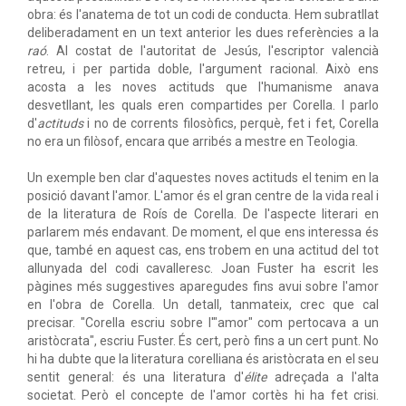
obra: és l'anatema de tot un codi de conducta. Hem subratllat
deliberadament en un text anterior les dues referències a la
raó
. Al costat de l'autoritat de Jesús, l'escriptor valencià
retreu, i per partida doble, l'argument racional. Això ens
acosta a les noves actituds que l'humanisme anava
desvetllant, les quals eren compartides per Corella. I parlo
d'
actituds
i no de corrents filosòfics, perquè, fet i fet, Corella
no era un filòsof, encara que arribés a mestre en Teologia.
Un exemple ben clar d'aquestes noves actituds el tenim en la
posició davant l'amor. L'amor és el gran centre de la vida real i
de la literatura de Roís de Corella. De l'aspecte literari en
parlarem més endavant. De moment, el que ens interessa és
que, també en aquest cas, ens trobem en una actitud del tot
allunyada del codi cavalleresc. Joan Fuster ha escrit les
pàgines més suggestives aparegudes fins avui sobre l'amor
en l'obra de Corella. Un detall, tanmateix, crec que cal
precisar. "Corella escriu sobre l'"amor" com pertocava a un
aristòcrata", escriu Fuster. És cert, però fins a un cert punt. No
hi ha dubte que la literatura corelliana és aristòcrata en el seu
sentit general: és una literatura d'
élite
adreçada a l'alta
societat. Però el concepte de l'amor cortès hi ha fet crisi.