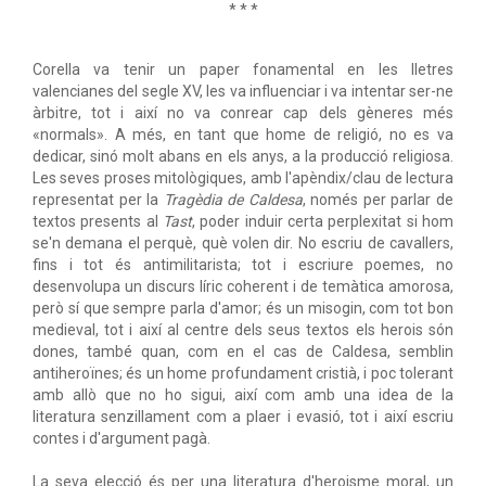
* * *
Corella va tenir un paper fonamental en les lletres
valencianes del segle XV, les va influenciar i va intentar ser-ne
àrbitre, tot i així no va conrear cap dels gèneres més
«normals». A més, en tant que home de religió, no es va
dedicar, sinó molt abans en els anys, a la producció religiosa.
Les seves proses mitològiques, amb l'apèndix/clau de lectura
representat per la
Tragèdia de Caldesa
, només per parlar de
textos presents al
Tast
, poder induir certa perplexitat si hom
se'n demana el perquè, què volen dir. No escriu de cavallers,
fins i tot és antimilitarista; tot i escriure poemes, no
desenvolupa un discurs líric coherent i de temàtica amorosa,
però sí que sempre parla d'amor; és un misogin, com tot bon
medieval, tot i així al centre dels seus textos els herois són
dones, també quan, com en el cas de Caldesa, semblin
antiheroïnes; és un home profundament cristià, i poc tolerant
amb allò que no ho sigui, així com amb una idea de la
literatura senzillament com a plaer i evasió, tot i així escriu
contes i d'argument pagà.
La seva elecció és per una literatura d'heroisme moral, un