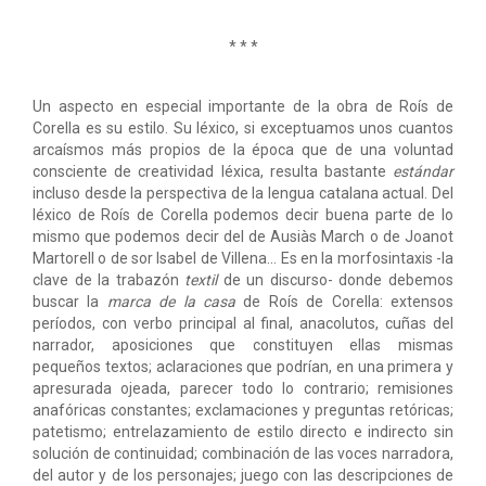
* * *
Un aspecto en especial importante de la obra de Roís de
Corella es su estilo. Su léxico, si exceptuamos unos cuantos
arcaísmos más propios de la época que de una voluntad
consciente de creatividad léxica, resulta bastante
estándar
incluso desde la perspectiva de la lengua catalana actual. Del
léxico de Roís de Corella podemos decir buena parte de lo
mismo que podemos decir del de Ausiàs March o de Joanot
Martorell o de sor Isabel de Villena... Es en la morfosintaxis -la
clave de la trabazón
textil
de un discurso- donde debemos
buscar la
marca de la casa
de Roís de Corella: extensos
períodos, con verbo principal al final, anacolutos, cuñas del
narrador, aposiciones que constituyen ellas mismas
pequeños textos; aclaraciones que podrían, en una primera y
apresurada ojeada, parecer todo lo contrario; remisiones
anafóricas constantes; exclamaciones y preguntas retóricas;
patetismo; entrelazamiento de estilo directo e indirecto sin
solución de continuidad; combinación de las voces narradora,
del autor y de los personajes; juego con las descripciones de