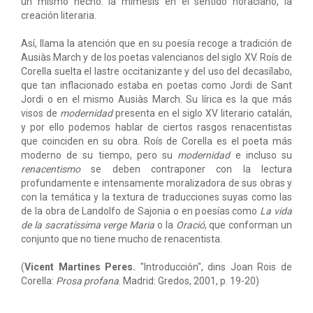
un mismo hecho: la mímesis en el sentido horaciano, la
creación literaria.
Así, llama la atención que en su poesía recoge a tradición de
Ausiàs March y de los poetas valencianos del siglo XV. Roís de
Corella suelta el lastre occitanizante y del uso del decasílabo,
que tan inflacionado estaba en poetas como Jordi de Sant
Jordi o en el mismo Ausiàs March. Su lírica es la que más
visos de
modernidad
presenta en el siglo XV literario catalán,
y por ello podemos hablar de ciertos rasgos renacentistas
que coinciden en su obra. Roís de Corella es el poeta más
moderno de su tiempo, pero su
modernidad
e incluso su
renacentismo
se deben contraponer con la lectura
profundamente e intensamente moralizadora de sus obras y
con la temática y la textura de traducciones suyas como las
de la obra de Landolfo de Sajonia o en poesías como
La vida
de la sacratíssima verge Maria
o la
Oració
, que conforman un
conjunto que no tiene mucho de renacentista.
(
Vicent Martines Peres.
"Introducción", dins Joan Rois de
Corella:
Prosa profana
. Madrid: Gredos, 2001, p. 19-20)