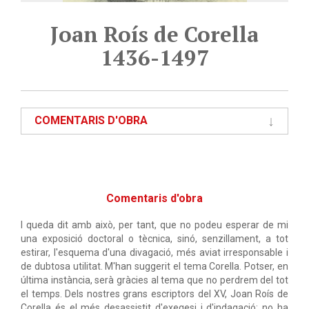
Joan Roís de Corella
1436-1497
COMENTARIS D'OBRA
Comentaris d'obra
I queda dit amb això, per tant, que no podeu esperar de mi
una exposició doctoral o tècnica, sinó, senzillament, a tot
estirar, l'esquema d'una divagació, més aviat irresponsable i
de dubtosa utilitat. M'han suggerit el tema Corella. Potser, en
última instància, serà gràcies al tema que no perdrem del tot
el temps. Dels nostres grans escriptors del XV, Joan Roís de
Corella és el més desassistit d'exegesi i d'indagació: no ha