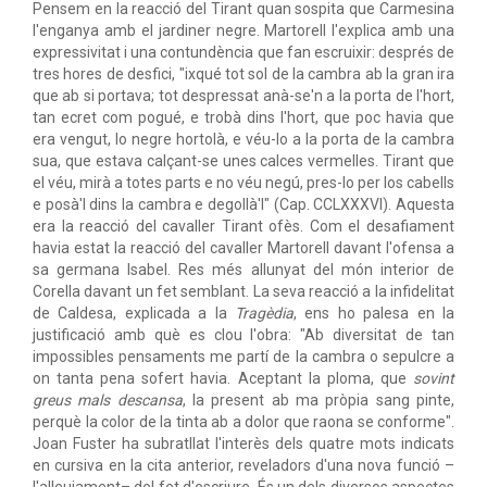
Pensem en la reacció del Tirant quan sospita que Carmesina
l'enganya amb el jardiner negre. Martorell l'explica amb una
expressivitat i una contundència que fan escruixir: després de
tres hores de desfici, "ixqué tot sol de la cambra ab la gran ira
que ab si portava; tot despressat anà-se'n a la porta de l'hort,
tan ecret com pogué, e trobà dins l'hort, que poc havia que
era vengut, lo negre hortolà, e véu-lo a la porta de la cambra
sua, que estava calçant-se unes calces vermelles. Tirant que
el véu, mirà a totes parts e no véu negú, pres-lo per los cabells
e posà'l dins la cambra e degollà'l" (Cap. CCLXXXVI). Aquesta
era la reacció del cavaller Tirant ofès. Com el desafiament
havia estat la reacció del cavaller Martorell davant l'ofensa a
sa germana Isabel. Res més allunyat del món interior de
Corella davant un fet semblant. La seva reacció a la infidelitat
de Caldesa, explicada a la
Tragèdia
, ens ho palesa en la
justificació amb què es clou l'obra: "Ab diversitat de tan
impossibles pensaments me partí de la cambra o sepulcre a
on tanta pena sofert havia. Aceptant la ploma, que
sovint
greus mals descansa
, la present ab ma pròpia sang pinte,
perquè la color de la tinta ab a dolor que raona se conforme".
Joan Fuster ha subratllat l'interès dels quatre mots indicats
en cursiva en la cita anterior, reveladors d'una nova funció –