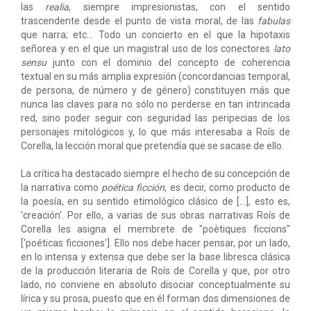
las
realia
, siempre impresionistas, con el sentido
trascendente desde el punto de vista moral, de las
fabulas
que narra; etc... Todo un concierto en el que la hipotaxis
señorea y en el que un magistral uso de los conectores
lato
sensu
junto con el dominio del concepto de coherencia
textual en su más amplia expresión (concordancias temporal,
de persona, de número y de género) constituyen más que
nunca las claves para no sólo no perderse en tan intrincada
red, sino poder seguir con seguridad las peripecias de los
personajes mitológicos y, lo que más interesaba a Roís de
Corella, la lección moral que pretendía que se sacase de ello.
La crítica ha destacado siempre el hecho de su concepción de
la narrativa como
poética ficción
, es decir, como producto de
la poesía, en su sentido etimológico clásico de [...], esto es,
'creación'. Por ello, a varias de sus obras narrativas Roís de
Corella les asigna el membrete de "poètiques ficcions"
['poéticas ficciones']. Ello nos debe hacer pensar, por un lado,
en lo intensa y extensa que debe ser la base libresca clásica
de la producción literaria de Roís de Corella y que, por otro
lado, no conviene en absoluto disociar conceptualmente su
lírica y su prosa, puesto que en él forman dos dimensiones de