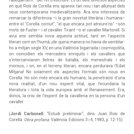
l'alleujament– del fet d'escriure. És un dels diversos aspectes
en què Roís de Corella ens apareix tan nou i tan allunyat dels
seus contemporanis medievalitzants. Ara ens interessa de
remarcar la diferència –i la gran novetat literària i humana–
entre el "Corella cornut", "el que encara pot atreure'ns" –són
mots de Fuster– i el cavaller Tirant –o el cavaller Martorell. Si
avui ens sembla nova aquesta actitud, tant en l'aspecte
literari com en l'humà, ¡de quina manera no havia de semblar-
ho a mitjan segle XV, en una València bigarrada i cosmopolita,
on coincidien els mercaders enriquits i els cavallers que
s'intercanviaven lletres de batalla, els menestrals i els
moriscs, i on, en el terreny literari, encara perdurava l'Edat
Mitjana! No solament els aspectes formals són nous en
Corella. Ho són més encara els humans, la penetració d'una
nova realitat, d'un nou esperit vital, que fecundaria la
literatura i tota la vida europea amb el Renaixement. Era,
doncs, la crisi de l'esperit de la cavalleria en la persona d'un
cavaller.
(
Jordi Carbonell.
"Estudi preliminar", dins Joan Roís de
Corella:
Obra profana
. València: Edicions 3 i 4, 1983, p. 12-15)