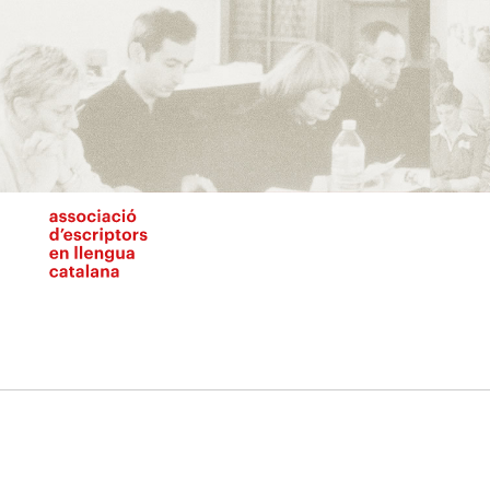
Vés
al
contingut
N
pr