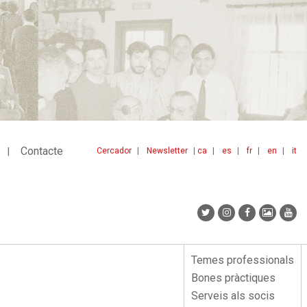
Contacte
Cercador
Newsletter
ca
es
fr
en
it
Menu
idiomes
top
Temes professionals
Menu
Bones pràctiques
lateral
Serveis als socis