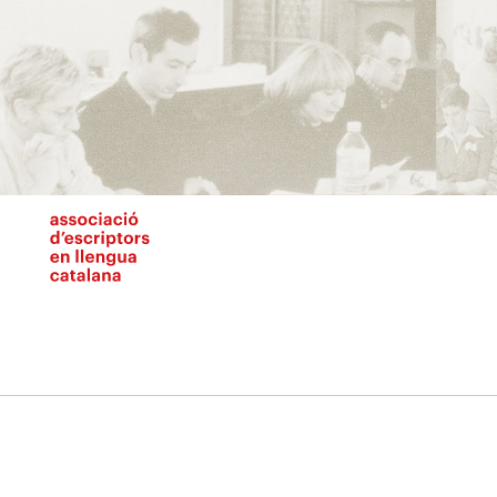
Vés
al
contingut
N
pr