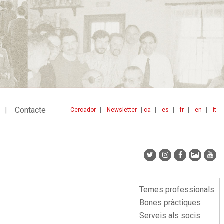
Contacte
Cercador
Newsletter
ca
es
fr
en
it
Menu
idiomes
top
Temes professionals
Menu
Bones pràctiques
lateral
Serveis als socis