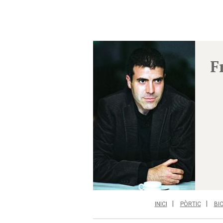
F
INICI
PÒRTIC
BI