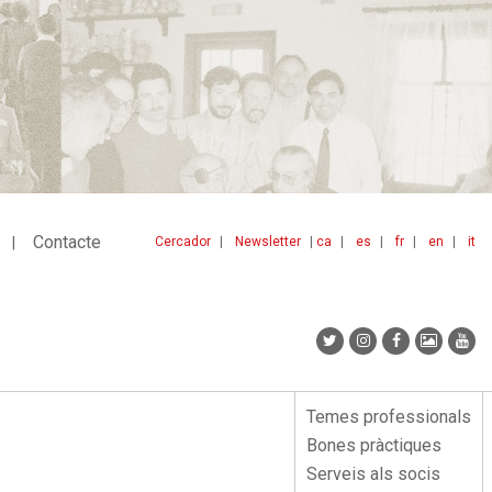
Contacte
Cercador
Newsletter
ca
es
fr
en
it
Menu
idiomes
top
Temes professionals
Menu
Bones pràctiques
lateral
Serveis als socis