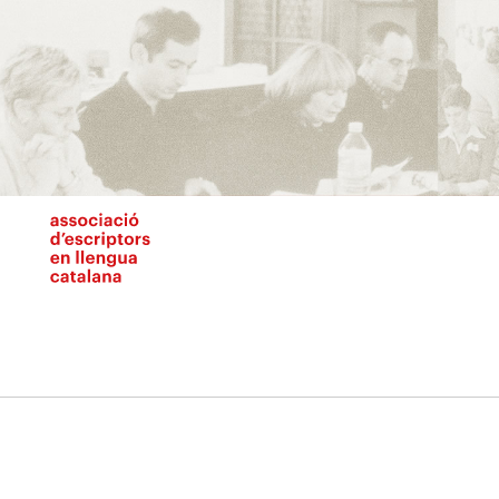
Vés
al
contingut
N
pr