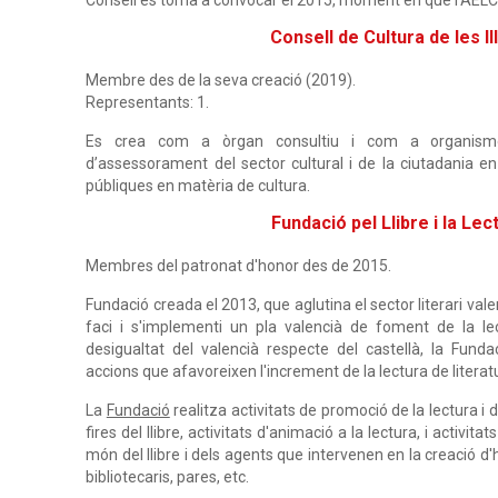
Consell de Cultura de les Il
Membre des de la seva creació (2019).
Representants: 1.
Es crea com a òrgan consultiu i com a organisme 
d’assessorament del sector cultural i de la ciutadania e
públiques en matèria de cultura.
Fundació pel Llibre i la Lec
Membres del patronat d'honor des de 2015.
Fundació creada el 2013, que aglutina el sector literari vale
faci i s'implementi un pla valencià de foment de la lec
desigualtat del valencià respecte del castellà, la Fund
accions que afavoreixen l'increment de la lectura de literat
La
Fundació
realitza activitats de promoció de la lectura i d
fires del llibre, activitats d'animació a la lectura, i activit
món del llibre i dels agents que intervenen en la creació 
bibliotecaris, pares, etc.