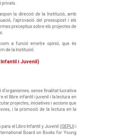
 privats.
respon la direcció de la Institució, amb
ació, l'aprovació del pressupost i els
formes preceptius sobre els projectes de
s.
té com a funció emetre opinió, que és
n de la Institució.
Infantil i Juvenil)
 d'organismes, sense finalitat lucrativa
l llibre infantil i juvenil i la lectura en
utar projectes, iniciatives i accions que
 joves, i la promoció de la lectura en la
ra el Libro Infantil y Juvenil (
OEPLI
) i
'International Board on Books for Young