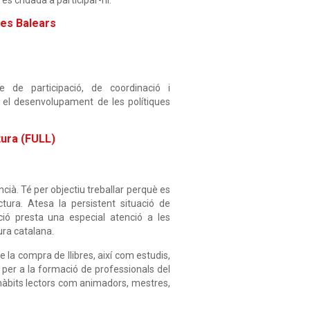
les Balears
de participació, de coordinació i
n el desenvolupament de les polítiques
tura (FULL)
ncià. Té per objectiu treballar perquè es
tura. Atesa la persistent situació de
ació presta una especial atenció a les
ura catalana.
e la compra de llibres, així com estudis,
ats per a la formació de professionals del
d'hàbits lectors com animadors, mestres,