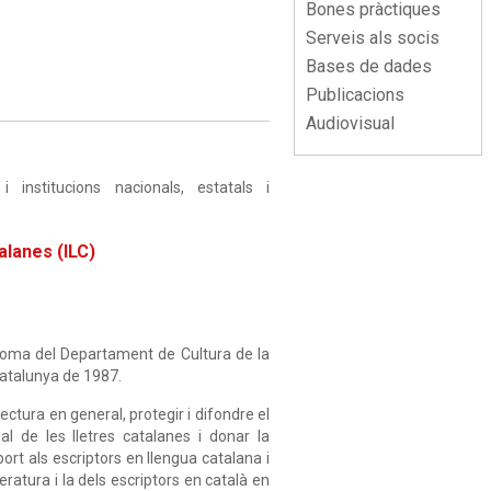
Menu
Bones pràctiques
lateral
Serveis als socis
Bases de dades
Publicacions
Audiovisual
institucions nacionals, estatals i
alanes (ILC)
noma del Departament de Cultura de la
Catalunya de 1987.
lectura en general, protegir i difondre el
al de les lletres catalanes i donar la
ort als escriptors en llengua catalana i
eratura i la dels escriptors en català en