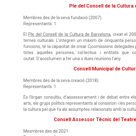
Ple del Consell de la Cultura
Membres des de la seva fundació (2007).
Representants: 1.
El
Ple del Consell de la Cultura de Barcelona
, creat el 20
temes culturals. L’integren un màxim de cinquanta perso
funcions, té la capacitat de crear C¡comissions delegades per
totes aquelles persones, col·lectius i entitats que 
ciutat. S'acostumen a fer una o dues reunions l'any.
Consell Municipal de Cultu
Membres des de la seva creació (2018).
Representants: 1.
És l’òrgan consultiu, d’assessorament i de debat entre els
arts, els grups polítics representants al consistori i les p
la cultura pel que fa als assumptes relacionats amb la cultu
Consell Assessor Tècnic del Teatre
Mesmbres des de 2021.