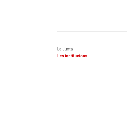
second
Main
La Junta
navigation
Les institucions