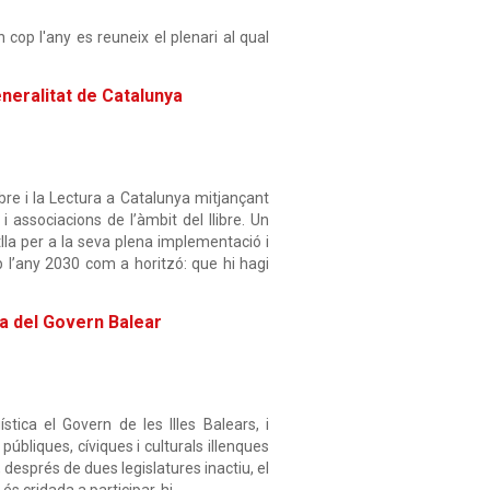
cop l'any es reuneix el plenari al qual
eneralitat de Catalunya
ibre i la Lectura a Catalunya mitjançant
i associacions de l’àmbit del llibre. Un
tlla per a la seva plena implementació i
b l’any 2030 com a horitzó: que hi hagi
na del Govern Balear
stica el Govern de les Illes Balears, i
úbliques, cíviques i culturals illenques
2, després de dues legislatures inactiu, el
s cridada a participar-hi.