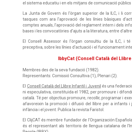
el sistema educatiu i en els mitjans de comunicació públics i
La Junta de Govern és l'òrgan superior de la ILC, i li cor
tasques com ara l'aprovació de les línies bàsiques d'actu
comptes anuals, l'aprovació del reglament intern i dels in
bases i les convocatòries d'ajuts a la literatura, entre d'altre
El Consell Assessor és l'òrgan consultiu de la ILC, i 
preceptiva, sobre les línies d'actuació i el funcionament inter
IbbyCat (Consell Català del Llibre 
Membres des de la seva fundació (1982).
Representants: Comissió Consultiva (1), Plenari (2).
El
Consell Català del Llibre Infantil i Juvenil
és una federació
ni especulativa, constituïda el 1982, per promoure i difondre e
català. Té per objectius promoure, recollir, programar i exec
afavoreixin la promoció i difusió del llibre per a infants i
infància i el jovent. Publica la revista Faristol.
El ClijCAT és membre fundador de l'Organización Española pa
és el representant als territoris de llengua catalana de l
People (
IBBY
).