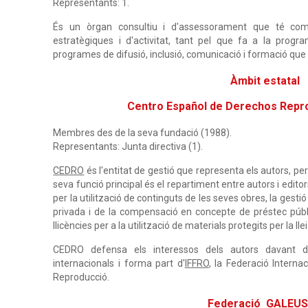
Representants: 1.
És un òrgan consultiu i d'assessorament que té com a
estratègiques i d'activitat, tant pel que fa a la prog
programes de difusió, inclusió, comunicació i formació qu
Àmbit estatal
Centro Español de Derechos Repr
Membres des de la seva fundació (1988).
Representants: Junta directiva (1).
CEDRO
és l'entitat de gestió que representa els autors, peri
seva funció principal és el repartiment entre autors i edito
per la utilització de continguts de les seves obres, la gesti
privada i de la compensació en concepte de préstec públ
llicències per a la utilització de materials protegits per la lle
CEDRO defensa els interessos dels autors davant del
internacionals i forma part d'
IFFRO
, la Federació Interna
Reproducció.
Federació GALEU