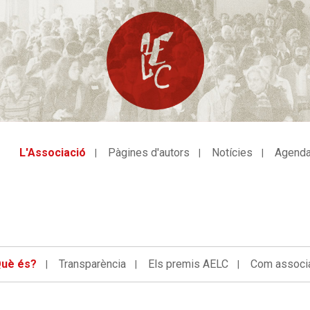
L'Associació
Pàgines d'autors
Notícies
Agend
avegació
incipal
uè és?
Transparència
Els premis AELC
Com associa