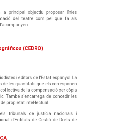
 principal objectiu proposar línies
ramació del teatre com pel que fa als
e l’acompanyen.
ográficos (CEDRO)
odistes i editors de l'Estat espanyol. La
rs de les quantitats que els corresponen
ó col·lectiva de la compensació per còpia
ic. També s'encarrega de concedir les
i de propietat intel·lectual.
s tribunals de justícia nacionals i
cional d'Entitats de Gestió de Drets de
SCA