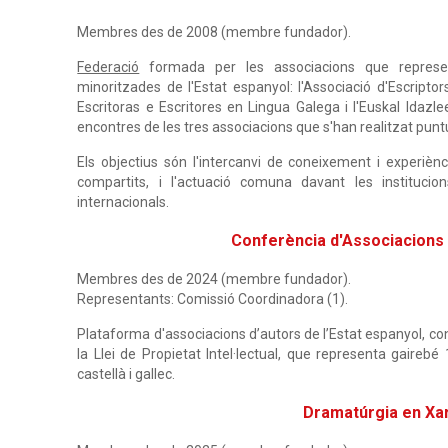
Membres des de 2008 (membre fundador).
Federació
formada per les associacions que represen
minoritzades de l'Estat espanyol: l'Associació d'Escripto
Escritoras e Escritores en Lingua Galega i l'Euskal Idazle
encontres de les tres associacions que s'han realitzat pun
Els objectius són l'intercanvi de coneixement i experièn
compartits, i l'actuació comuna davant les institucio
internacionals.
Conferència d'Associacions 
Membres des de 2024 (membre fundador).
Representants: Comissió Coordinadora (1).
Plataforma d'associacions d’autors de l’Estat espanyol, con
la Llei de Propietat Intel·lectual, que representa gairebé
castellà i gallec.
Dramatúrgia en Xa