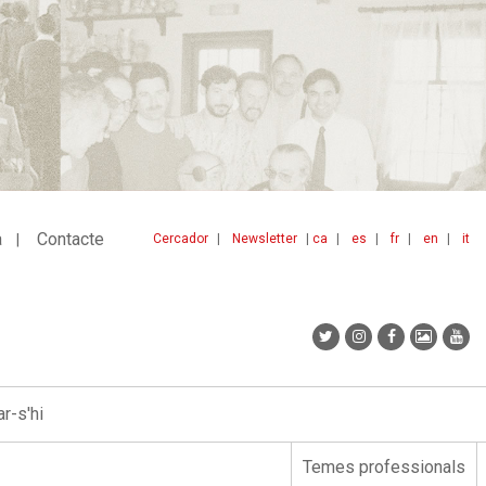
a
Contacte
Cercador
Newsletter
ca
es
fr
en
it
Menu
idiomes
top
r-s'hi
Temes professionals