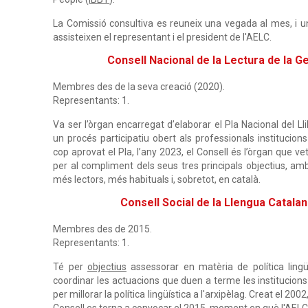
La Comissió consultiva es reuneix una vegada al mes, i un 
assisteixen el representant i el president de l'AELC.
Consell Nacional de la Lectura de la G
Membres des de la seva creació (2020).
Representants: 1.
Va ser l’òrgan encarregat d’elaborar el Pla Nacional del Ll
un procés participatiu obert als professionals institucions 
cop aprovat el Pla, l’any 2023, el Consell és l’òrgan que ve
per al compliment dels seus tres principals objectius, am
més lectors, més habituals i, sobretot, en català.
Consell Social de la Llengua Catala
Membres des de 2015.
Representants: 1.
Té per
objectius
assessorar en matèria de política lingüí
coordinar les actuacions que duen a terme les institucions p
per millorar la política lingüística a l'arxipèlag. Creat el 200
Consell es torna a convocar el 2015, moment en què l'AELC é