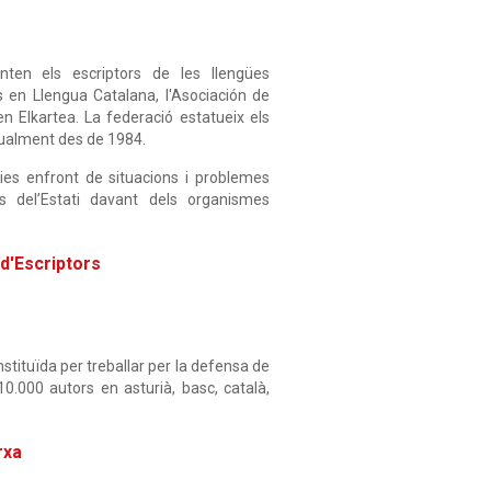
ten els escriptors de les llengües
rs en Llengua Catalana, l'Asociación de
en Elkartea. La federació estatueix els
tualment des de 1984.
cies enfront de situacions i problemes
ns del’Estati davant dels organismes
d'Escriptors
stituïda per treballar per la defensa de
 10.000 autors en asturià, basc, català,
rxa