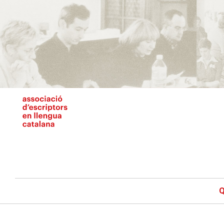
Vés
al
contingut
N
pr
Q
Main
navigation