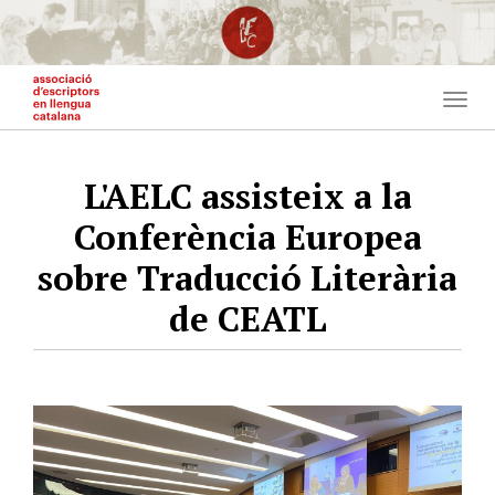
Vés
al
contingut
Togg
navig
L'AELC assisteix a la
Conferència Europea
sobre Traducció Literària
de CEATL