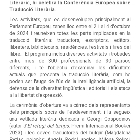
Literaris, hi celebra la Conferència Europea sobre
Traducció Literària.
Les activitats, que es desenvolupen principalment al
Parlament Europeu, tenen lloc entre el 2 i el 4 d'octubre
de 2024 i reuneixen totes les parts implicades en la
traducció literària: traductors, escriptors, editors,
llibreters, bibliotecaris, residències, festivals i fires del
llibre… El programa inclou diverses activitats i trobades
entre més de 300 professionals de 30 països
diferents, i té l'objectiu d'examinar les dificultats
actuals que presenta la traducció literària, com ho
poden ser l'auge de l'ús de la intel·ligència artificial, la
defensa de la diversitat lingüística i editorial i els atacs
a la llibertat d'expressió.
La cerimònia d'obertura va a càrrec dels representants
dels principals socis de l’esdeveniment, i la segueix
una vetllada literària dedicada a Georgi Gospodinov
(autor d'
El refugi del temps,
Premi Internacional Booker
2023) i les seves traductores del búlgar (Magdalena
Pytlak, polonès; Angela Rodel, anglès; Milena Selimi,