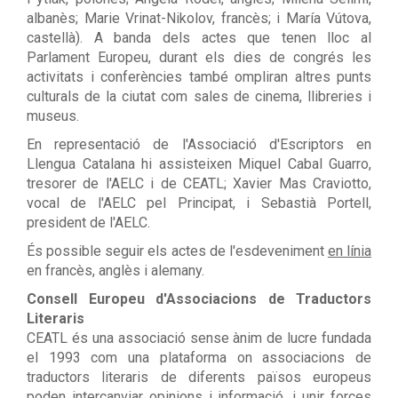
albanès; Marie Vrinat-Nikolov, francès; i María Vútova,
castellà). A banda dels actes que tenen lloc al
Parlament Europeu, durant els dies de congrés les
activitats i conferències també ompliran altres punts
culturals de la ciutat com sales de cinema, llibreries i
museus.
En representació de l'Associació d'Escriptors en
Llengua Catalana hi assisteixen Miquel Cabal Guarro,
tresorer de l'AELC i de CEATL; Xavier Mas Craviotto,
vocal de l'AELC pel Principat, i Sebastià Portell,
president de l'AELC.
És possible seguir els actes de l'esdeveniment
en línia
en francès, anglès i alemany.
Consell Europeu d'Associacions de Traductors
Literaris
CEATL és una associació sense ànim de lucre fundada
el 1993 com una plataforma on associacions de
traductors literaris de diferents països europeus
poden intercanviar opinions i informació, i unir forces