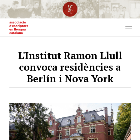
Vés
al
contingut
Togg
navig
L'Institut Ramon Llull
convoca residències a
Berlín i Nova York