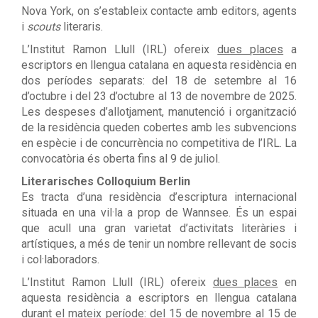
Nova York, on s’estableix contacte amb editors, agents
i
scouts
literaris.
L’Institut Ramon Llull (IRL) ofereix
dues places
a
escriptors en llengua catalana en aquesta residència en
dos períodes separats: del 18 de setembre al 16
d’octubre i del 23 d’octubre al 13 de novembre de 2025.
Les despeses d’allotjament, manutenció i organització
de la residència queden cobertes amb les subvencions
en espècie i de concurrència no competitiva de l’IRL. La
convocatòria és oberta fins al 9 de juliol.
Literarisches Colloquium Berlin
Es tracta d’una residència d’escriptura internacional
situada en una vil·la a prop de Wannsee. És un espai
que acull una gran varietat d’activitats literàries i
artístiques, a més de tenir un nombre rellevant de socis
i col·laboradors.
L’Institut Ramon Llull (IRL) ofereix
dues places
en
aquesta residència a escriptors en llengua catalana
durant el mateix període: del 15 de novembre al 15 de