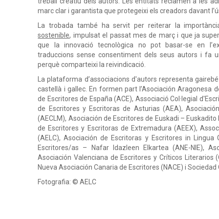
treball creatiu dels autors. Les entitats reclamen a les a
marc clar i garantista que protegeixi els creadors davant l’
La trobada també ha servit per reiterar la importànc
sostenible
, impulsat el passat mes de març i que ja super
que la innovació tecnològica no pot basar-se en l’exp
traduccions sense consentiment dels seus autors i fa un
perquè comparteixi la reivindicació.
La plataforma d’associacions d'autors representa gairebé 
castellà i gallec. En formen part l’Asociación Aragonesa d
de Escritores de España (ACE), Associació Col·legial d'Esc
de Escritores y Escritoras de Asturias (AEA), Asociació
(AECLM), Asociación de Escritores de Euskadi – Euskadito 
de Escritores y Escritoras de Extremadura (AEEX), Assoc
(AELC), Asociación de Escritoras y Escritores in Lingua
Escritores/as – Nafar Idazleen Elkartea (ANE-NIE), Aso
Asociación Valenciana de Escritores y Críticos Literarios 
Nueva Asociación Canaria de Escritores (NACE) i Sociedad 
Fotografia: © AELC