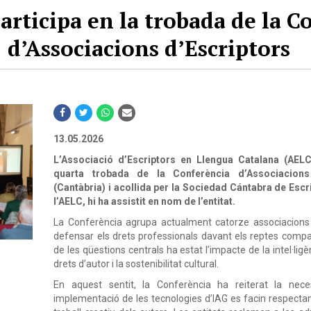
articipa en la trobada de la C
d’Associacions d’Escriptors
13.05.2026
L’Associació d’Escriptors en Llengua Catalana (AELC)
quarta trobada de la Conferència d’Associacions
(Cantàbria) i acollida per la Sociedad Cántabra de Escr
l’AELC, hi ha assistit en nom de l’entitat.
La Conferència agrupa actualment catorze associacions d’
defensar els drets professionals davant els reptes compar
de les qüestions centrals ha estat l’impacte de la intel·ligè
drets d’autor i la sostenibilitat cultural.
En aquest sentit, la Conferència ha reiterat la nec
implementació de les tecnologies d’IAG es facin respectant e