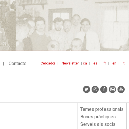
Contacte
Cercador
Newsletter
ca
es
fr
en
it
Menu
idiomes
top
Temes professionals
Menu
Bones pràctiques
lateral
Serveis als socis