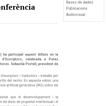
Bases de dades
onferència
Publicacions
Audiovisual
 ha participat aquest dilluns en la
 d’Escriptors, celebrada a Potes
itores. Sebastià Portell, president de
escriptors i traductors i treballa per
tits del sector. En aquesta edició, una
ncia artificial generativa (IAG) sobre els
essitat que el desenvolupament i la
ls drets de propietat intel·lectual i el