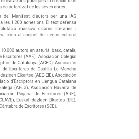
dministracions públiques la creació d’un
ús no autoritzat de les seves obres.
ia del
Manifest d’autors per una IAG
a les 1.200 adhesions. El text defensa
lotació massiva d’obres literàries i
a crida al conjunt del sector cultural
10.000 autors en asturià, basc, català,
e Escritores (AAE), Asociación Colegial
riptors de Catalunya (ACEC), Asociación
n de Escritores de Castilla La Mancha
Idazleen Elkartea (AEE-EIE), Asociación
iació d'Escriptors en Llengua Catalana
 Galega (AELG), Asociación Navarra de
ciación Riojana de Escritores (ARE),
(CLAVE), Euskal Idazleen Elkartea (EIE),
Cántabra de Escritores (SCE).