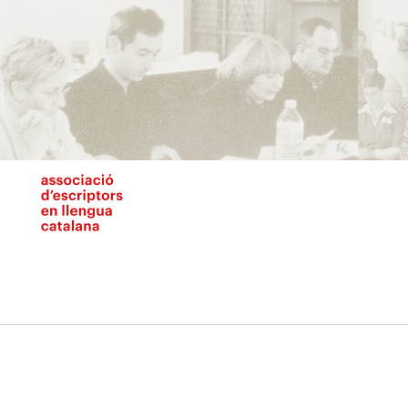
Vés
al
contingut
N
pr