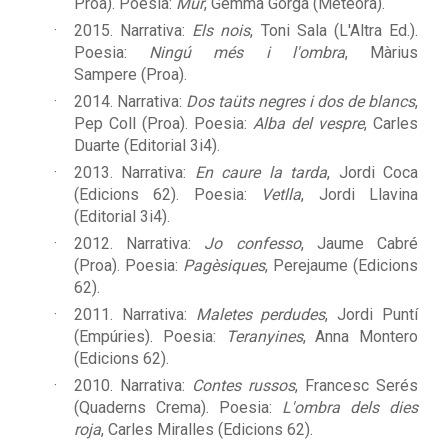
Proa). Poesia:
Mur
, Gemma Gorga (Meteora).
2015. Narrativa:
Els nois
, Toni Sala (L'Altra Ed.).
Poesia:
Ningú més i l'ombra
, Màrius
Sampere
(Proa).
2014. Narrativa:
Dos taüts negres i dos de blancs
,
Pep Coll (Proa). Poesia:
Alba del vespre
, Carles
Duarte (Editorial 3i4).
2013. Narrativa:
En caure la tarda
, Jordi Coca
(Edicions 62). Poesia:
Vetlla
, Jordi Llavina
(Editorial 3i4).
2012. Narrativa:
Jo confesso
, Jaume Cabré
(Proa). Poesia:
Pagèsiques
, Perejaume (Edicions
62).
2011. Narrativa:
Maletes perdudes
, Jordi Puntí
(Empúries). Poesia:
Teranyines
, Anna Montero
(Edicions 62).
2010. Narrativa:
Contes russos
, Francesc Serés
(Quaderns Crema). Poesia:
L'ombra dels dies
roja
, Carles Miralles (Edicions 62).