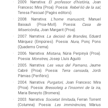
2009. Narrativa:
El professor d'història
, Joan
Francesc Mira (Proa). Poesia:
Rebel·lió de la sal
,
Teresa Pascual (Pagès editors).
2008. Narrativa:
L’home manuscrit
, Manuel
Baixauli (Proa-Moll). Poesia:
Casa de
Misericòrdia
, Joan Margarit (Proa).
2007. Narrativa:
La decisió de Brandes,
Eduard
Márquez (Empúries). Poesia:
Nura
, Ponç Pons
(Quaderns Crema).
2006. Narrativa:
Mistana,
Núria Perpinyà (Proa).
Poesia:
Monstres
, Josep Lluís Aguiló
2005. Narrativa:
Les veus del Pamano
, Jaume
Cabré (Proa). Poesia:
Terra cansada
, Jordi
Pàmias (Perifèric).
2004. Narrativa:
Purgatori
, Joan Francesc Mira
(Proa). Poesia:
Bressoleig a l’insomni de la ira
,
Maria Beneyto (Bromera).
2003. Narrativa:
Societat limitada
, Ferran Torrent
(Columna). Poesia:
Les imminències
, Màrius