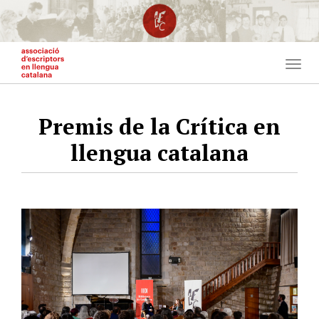
Vés
al
contingut
Togg
navig
Premis de la Crítica en
llengua catalana