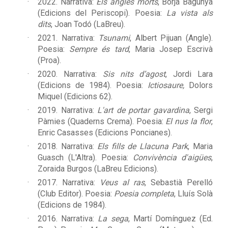
2022. Narrativa:
Els angles morts
, Borja Bagunyà
(Edicions del Periscopi). Poesia:
La vista als
dits
, Joan Todó (LaBreu).
2021. Narrativa:
Tsunami
, Albert Pijuan (Angle).
Poesia:
Sempre és tard
, Maria Josep Escrivà
(Proa).
2020. Narrativa:
Sis nits d’agost
, Jordi Lara
(Edicions de 1984). Poesia:
Ictiosaure,
Dolors
Miquel (Edicions 62).
2019. Narrativa:
L'art de portar gavardina
, Sergi
Pàmies (Quaderns Crema). Poesia:
El nus la flor
,
Enric Casasses (Edicions Poncianes).
2018. Narrativa:
Els fills de Llacuna Park
, Maria
Guasch (L'Altra). Poesia:
Convivència d'aigües
,
Zoraida Burgos (LaBreu Edicions).
2017. Narrativa:
Veus al ras
, Sebastià Perelló
(Club Editor). Poesia:
Poesia completa
, Lluís Solà
(Edicions de 1984).
2016. Narrativa:
La sega
, Martí Domínguez (Ed.