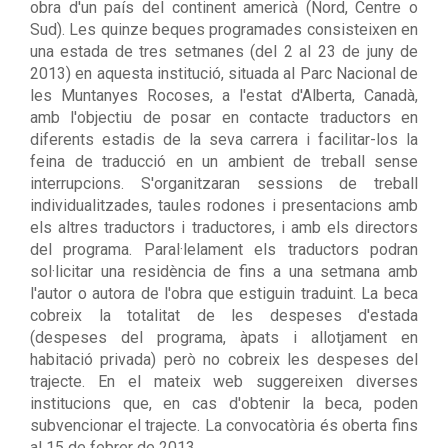
obra d'un país del continent americà (Nord, Centre o
Sud). Les quinze beques programades consisteixen en
una estada de tres setmanes (del 2 al 23 de juny de
2013) en aquesta institució, situada al Parc Nacional de
les Muntanyes Rocoses, a l'estat d'Alberta, Canadà,
amb l'objectiu de posar en contacte traductors en
diferents estadis de la seva carrera i facilitar-los la
feina de traducció en un ambient de treball sense
interrupcions. S'organitzaran sessions de treball
individualitzades, taules rodones i presentacions amb
els altres traductors i traductores, i amb els directors
del programa. Paral·lelament els traductors podran
sol·licitar una residència de fins a una setmana amb
l'autor o autora de l'obra que estiguin traduint. La beca
cobreix la totalitat de les despeses d'estada
(despeses del programa, àpats i allotjament en
habitació privada) però no cobreix les despeses del
trajecte. En el mateix web suggereixen diverses
institucions que, en cas d'obtenir la beca, poden
subvencionar el trajecte. La convocatòria és oberta fins
al 15 de febrer de 2013.