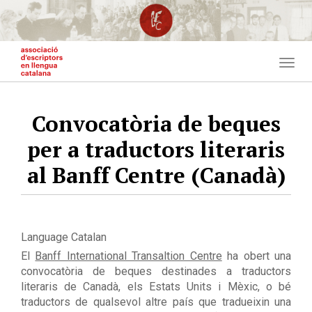
Vés
al
contingut
Togg
navig
Convocatòria de beques
per a traductors literaris
al Banff Centre (Canadà)
Language
Catalan
El
Banff International Transaltion Centre
ha obert una
convocatòria de beques destinades a traductors
literaris de Canadà, els Estats Units i Mèxic, o bé
traductors de qualsevol altre país que tradueixin una