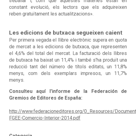
treballar i, com que aquestes matèries estan en
constant evolució, els lectors que els adquireixen
reben gratuïtament les actualitzacions».
Les edicions de butxaca segueixen caient
Per primera vegada el llibre electrònic supera en quota
de mercat a les edicions de butxaca, que representen
el 4,6% del total del mercat. La facturació dels llibres
de butxaca ha baixat un 11,4% i també s'ha produït una
reducció tant del número de títols editats, un 11,8%
menys, com dels exemplars impresos, un 11,7%
menys.
Consulteu aquí l'informe de la Federación de
Gremios de Editores de España:
http://www.federacioneditores.org/0_Resources/Docume
FGEE-Comercio-Interior-2014.pdf
Categoria