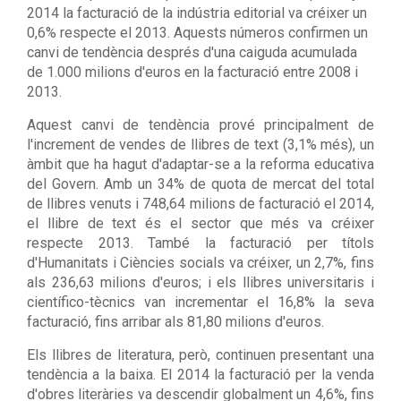
2014 la facturació de la indústria editorial va créixer un
0,6% respecte el 2013. Aquests números confirmen un
canvi de tendència després d'una caiguda acumulada
de 1.000 milions d'euros en la facturació entre 2008 i
2013.
Aquest canvi de tendència prové principalment de
l'increment de vendes de llibres de text (3,1% més), un
àmbit que ha hagut d'adaptar-se a la reforma educativa
del Govern. Amb un 34% de quota de mercat del total
de llibres venuts i 748,64 milions de facturació el 2014,
el llibre de text és el sector que més va créixer
respecte 2013. També la facturació per títols
d'Humanitats i Ciències socials va créixer, un 2,7%, fins
als 236,63 milions d'euros; i els llibres universitaris i
científico-tècnics van incrementar el 16,8% la seva
facturació, fins arribar als 81,80 milions d'euros.
Els llibres de literatura, però, continuen presentant una
tendència a la baixa. El 2014 la facturació per la venda
d'obres literàries va descendir globalment un 4,6%, fins