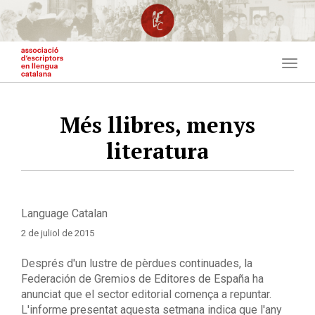
Vés
al
contingut
Togg
navig
Més llibres, menys
literatura
Language
Catalan
2 de juliol de 2015
Després d'un lustre de pèrdues continuades, la
Federación de Gremios de Editores de España ha
anunciat que el sector editorial comença a repuntar.
L'informe presentat aquesta setmana indica que l'any