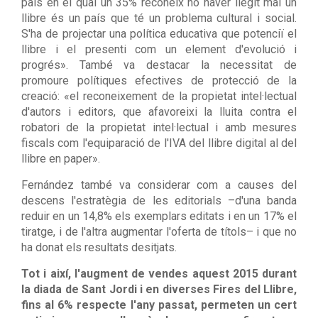
país en el qual un 35% reconeix no haver llegit mai un
llibre és un país que té un problema cultural i social.
S'ha de projectar una política educativa que potenciï el
llibre i el presenti com un element d'evolució i
progrés». També va destacar la necessitat de
promoure polítiques efectives de protecció de la
creació: «el reconeixement de la propietat intel·lectual
d'autors i editors, que afavoreixi la lluita contra el
robatori de la propietat intel·lectual i amb mesures
fiscals com l'equiparació de l'IVA del llibre digital al del
llibre en paper».
Fernández també va considerar com a causes del
descens l'estratègia de les editorials –d'una banda
reduir en un 14,8% els exemplars editats i en un 17% el
tiratge, i de l'altra augmentar l'oferta de títols– i que no
ha donat els resultats desitjats.
Tot i així, l'augment de vendes aquest 2015 durant
la diada de Sant Jordi i en diverses Fires del Llibre,
fins al 6% respecte l'any passat, permeten un cert