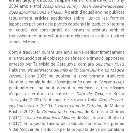
el mes de juny de 2002, va aparèixer en forma de volum l’any
2004 amb el títol
Josep Maria Junoy i Joan Salvat-Papasseit:
dues aproximacions a l’haiku
. A partir d’aquell any, ha publicat
regularment articles acadèmics sobre l’ús de les formes
japoneses per part dels poetes catalans i la traducció literària
en català, així com també de temes relacionats amb el
transvasament intercultural entre els països asiàtics i altres
zones del món.
Com a traductor, durant uns anys es va dedicar intensament
a la traducció per al doblatge de sèries d’animació japoneses
emeses per Televisió de Catalunya, com ara
Shinchan
, Yuyu
Hakusho
, els defensors del més enllà
,
Slam Dunk
o
La Màgica
Doremi
. L’any 2005 va publicar la seva primera traducció
literària al català, la del clàssic japonès anònim
Contes d’Ise
, i
posteriorment ha anat donant a conèixer altres clàssics
d’aquella literatura en català: el
Diari de Tosa
, de Ki no
Tsurayuki (2009), l’antologia de Fujiwara Teika
Cent de cent.
Hyakunin isshu
(2011),
L’estret camí de l’interior
, de Matsuo
Bashō (2012), la
Crònica de la cabana
, de Kamo no Chōmei
(2014) i
Tres veus lligades a Minase
, de Sōgi, Sōchō i Shōhaku
(2017). En aquesta faceta de traductor ha rebut els premis
Vidal Alcover de Traducció per la proposta de versió catalana