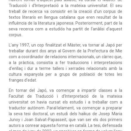
Traducció i d’Interpretació a la mateixa universitat. El seu
treball de recerca va consistir en la creació d’un corpus de
textos literaris en llengua catalana que eren resultat de la
influència de la literatura japonesa. Posteriorment, part de la
seva recerca com a estudiós ha partit de l’anàlisi d’aquest
corpus.
L’any 1997, un cop finalitzat el Màster, va tornar al Japó per
treballar durant dos anys al Govern de la Prefectura de Mie
com a coordinador de relacions internacionals, un càrrec que,
a la pràctica, consistia a fer traduccions i interpretacions
d’enllaç i dur a terme tallers i xerrades relacionats amb la
cultura espanyola per a grups de població de totes les
franges d’edat.
En tornar del Japó, va començar a impartir classes a la
Facultat de Traducció i d’Interpretació de la mateixa
universitat on havia cursat els estudis i a treballar com a
traductor autònom. Paral·lelament, va començar a preparar
la seva tesi doctoral, un estudi dels haikus de Josep Maria
Junoy i Joan Salvat-Papasseit, que van ser els dos primers
autors a conrear aquesta forma en català. La tesi, defensada