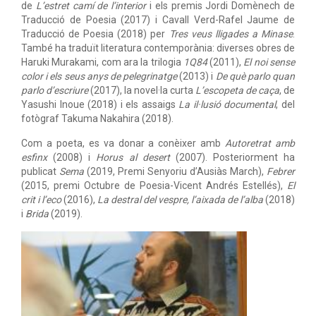
de
L’estret camí de l’interior
i els premis Jordi Domènech de
Traducció de Poesia (2017) i Cavall Verd-Rafel Jaume de
Traducció de Poesia (2018) per
Tres veus lligades a Minase
.
També ha traduït literatura contemporània: diverses obres de
Haruki Murakami, com ara la trilogia
1Q84
(2011),
El noi sense
color i els seus anys de pelegrinatge
(2013) i
De què parlo quan
parlo d’escriure
(2017), la novel·la curta
L’escopeta de caça
, de
Yasushi Inoue (2018) i els assaigs
La il·lusió documental
, del
fotògraf Takuma Nakahira (2018).
Com a poeta, es va donar a conèixer amb
Autoretrat amb
esfinx
(2008) i
Horus al desert
(2007). Posteriorment ha
publicat
Sema
(2019, Premi Senyoriu d’Ausiàs March),
Febrer
(2015, premi Octubre de Poesia-Vicent Andrés Estellés),
El
crit i l’eco
(2016),
La destral del vespre, l’aixada de l’alba
(2018)
i
Brida
(2019).