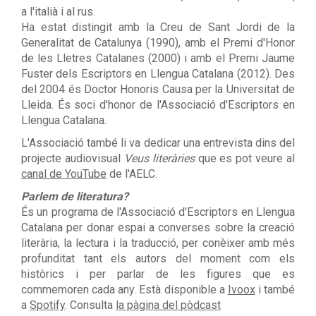
a l'italià i al rus.
Ha estat distingit amb la Creu de Sant Jordi de la
Generalitat de Catalunya (1990), amb el Premi d'Honor
de les Lletres Catalanes (2000) i amb el Premi Jaume
Fuster dels Escriptors en Llengua Catalana (2012). Des
del 2004 és Doctor Honoris Causa per la Universitat de
Lleida. És soci d'honor de l'Associació d'Escriptors en
Llengua Catalana.
L'Associació també li va dedicar una entrevista dins del
projecte audiovisual
Veus literàries
que es pot veure al
canal de YouTube
de l'AELC.
Parlem de literatura?
És un programa de l'Associació d'Escriptors en Llengua
Catalana per donar espai a converses sobre la creació
literària, la lectura i la traducció, per conèixer amb més
profunditat tant els autors del moment com els
històrics i per parlar de les figures que es
commemoren cada any. Està disponible a
Ivoox
i també
a
Spotify
. Consulta
la pàgina del pòdcast