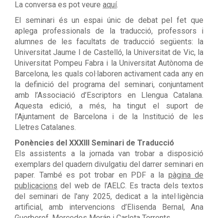
La conversa es pot veure
aquí
.
El seminari és un espai únic de debat pel fet que
aplega professionals de la traducció, professors i
alumnes de les facultats de traducció següents: la
Universitat Jaume I de Castelló, la Universitat de Vic, la
Universitat Pompeu Fabra i la Universitat Autònoma de
Barcelona, les quals col·laboren activament cada any en
la definició del programa del seminari, conjuntament
amb l
’
Associació d
’
Escriptors en Llengua Catalana.
Aquesta edició, a més, ha tingut el suport de
l
’
Ajuntament de Barcelona i de la Institució de les
Lletres Catalanes.
Ponències del XXXIII Seminari de Traducció
Els assistents a la jornada van trobar a disposició
exemplars del quadern divulgatiu del darrer seminari en
paper. També es pot trobar en PDF a la
pàgina de
publicacions
del web de l
’
AELC. Es tracta dels textos
del seminari de l'any 2025, dedicat a la intel·ligència
artificial, amb intervencions d
’
Elisenda Bernal, Ana
Guerberof, Mercedes Morán i Carlota Torrents.