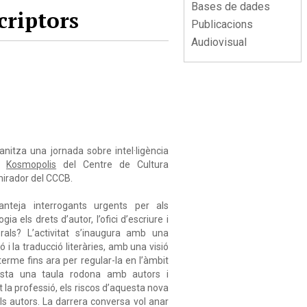
Bases de dades
criptors
Publicacions
Audiovisual
nitza una jornada sobre intel·ligència
al
Kosmopolis
del Centre de Cultura
mirador del CCCB.
planteja interrogants urgents per als
a els drets d’autor, l’ofici d’escriure i
orals? L’activitat s’inaugura amb una
 i la traducció literàries, amb una visió
terme fins ara per regular-la en l’àmbit
evista una taula rodona amb autors i
 la professió, els riscos d’aquesta nova
els autors. La darrera conversa vol anar