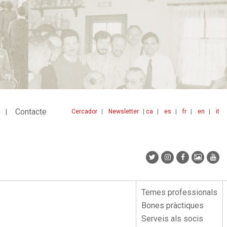
Contacte
Cercador
Newsletter
ca
es
fr
en
it
Menu
idiomes
top
Temes professionals
Menu
Bones pràctiques
lateral
Serveis als socis