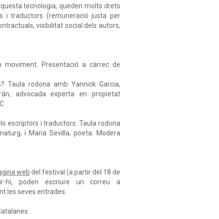
aquesta tecnologia, queden molts drets
rs i traductors (remuneració justa per
ntractuals, visibilitat social dels autors,
en moviment. Presentació a càrrec de
is? Taula rodona amb Yannick Garcia,
orán, advocada
experta en propietat
LC
s escriptors i traductors. Taula rodona
maturg, i Maria Sevilla, poeta. Modera
àgina web
del festival (a partir del 18 de
ir-hi, poden escriure un correu a
nt les seves entrades.
 Catalanes.