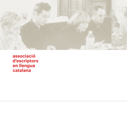
Vés
al
contingut
N
pr