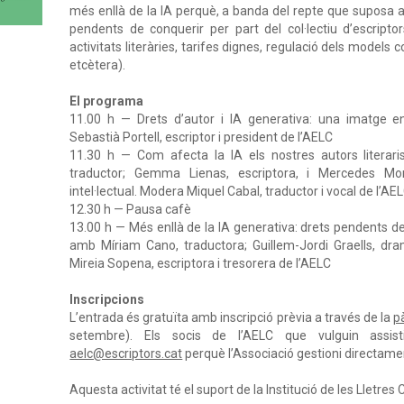
més enllà de la IA perquè, a banda del repte que suposa 
pendents de conquerir per part del col·lectiu d’escripto
activitats literàries, tarifes dignes, regulació dels models co
etcètera).
El programa
11.00 h
—
Drets d’autor i IA generativa: una imatge 
Sebastià Portell, escriptor i president de l’AELC
11.30 h
—
Com afecta la IA els nostres autors literar
traductor; Gemma Lienas, escriptora, i Mercedes M
intel·lectual
. Modera Miquel Cabal, traductor i vocal de l’AE
12.30 h
—
Pausa cafè
13.00 h
—
Més enllà de la IA generativa: drets pendents del
amb Míriam Cano, traductora; Guillem-Jordi Graells, dra
Mireia Sopena, escriptora i tresorera de l’AELC
Inscripcions
L’entrada és gratuïta amb inscripció prèvia a través de la
p
setembre). Els socis de l’AELC que vulguin assist
aelc@escriptors.cat
perquè l’Associació gestioni directame
Aquesta activitat té el suport de la Institució de les Lletres