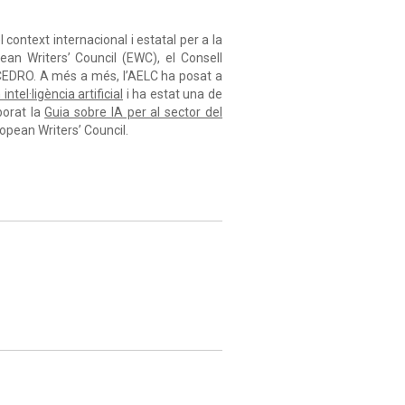
 context internacional i estatal per a la
pean Writers’ Council (EWC), el Consell
 CEDRO. A més a més, l’AELC ha posat a
ntel·ligència artificial
i ha estat una de
borat la
Guia sobre IA per al sector del
opean Writers’ Council.