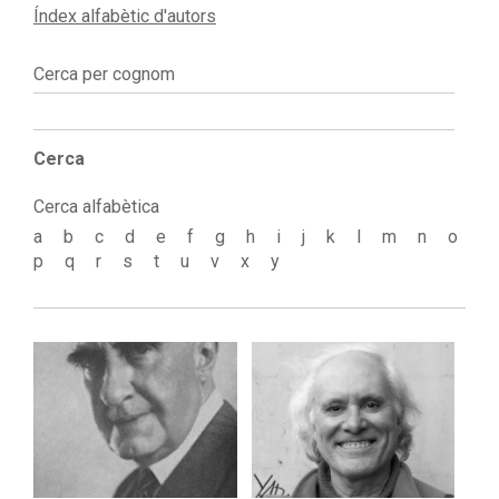
Índex alfabètic d'autors
Cerca per cognom
Cerca
Cerca alfabètica
a
b
c
d
e
f
g
h
i
j
k
l
m
n
o
p
q
r
s
t
u
v
x
y