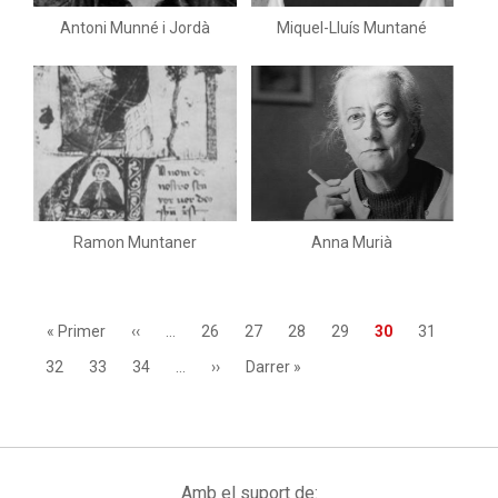
Antoni Munné i Jordà
Miquel-Lluís Muntané
Ramon Muntaner
Anna Murià
Paginació
Primera
« Primer
Pàgina
‹‹
…
Page
26
Page
27
Page
28
Page
29
Pàgina
30
Page
31
pàgina
anterior
actual
Page
32
Page
33
Page
34
…
Pàgina
››
Última
Darrer »
següent
pàgina
Amb el suport de: