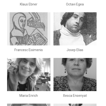
Klaus Ebner
Octavi Egea
Francesc Eiximenis
Josep Elias
Maria Enrich
Xesca Ensenyat