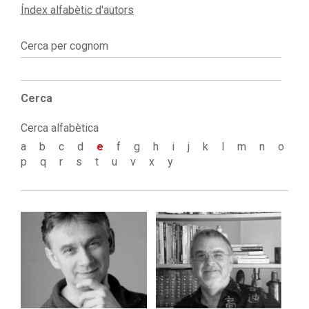
Índex alfabètic d'autors
Cerca per cognom
Cerca
Cerca alfabètica
a
b
c
d
e
f
g
h
i
j
k
l
m
n
o
p
q
r
s
t
u
v
x
y