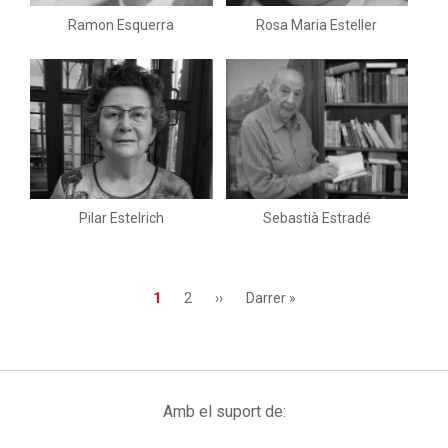
Ramon Esquerra
Rosa Maria Esteller
Pilar Estelrich
Sebastià Estradé
Paginació
Pàgina
1
Page
2
Pàgina
››
Última
Darrer »
actual
següent
pàgina
Amb el suport de: